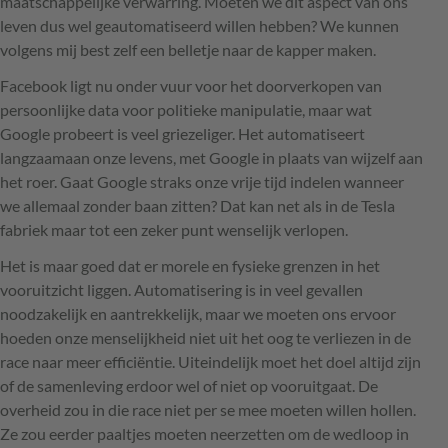
maatschappelijke verwarring. Moeten we dit aspect van ons
leven dus wel geautomatiseerd willen hebben? We kunnen
volgens mij best zelf een belletje naar de kapper maken.
Facebook ligt nu onder vuur voor het doorverkopen van
persoonlijke data voor politieke manipulatie, maar wat
Google probeert is veel griezeliger. Het automatiseert
langzaamaan onze levens, met Google in plaats van wijzelf aan
het roer. Gaat Google straks onze vrije tijd indelen wanneer
we allemaal zonder baan zitten? Dat kan net als in de Tesla
fabriek maar tot een zeker punt wenselijk verlopen.
Het is maar goed dat er morele en fysieke grenzen in het
vooruitzicht liggen. Automatisering is in veel gevallen
noodzakelijk en aantrekkelijk, maar we moeten ons ervoor
hoeden onze menselijkheid niet uit het oog te verliezen in de
race naar meer efficiëntie. Uiteindelijk moet het doel altijd zijn
of de samenleving erdoor wel of niet op vooruitgaat. De
overheid zou in die race niet per se mee moeten willen hollen.
Ze zou eerder paaltjes moeten neerzetten om de wedloop in