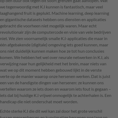
op den duur ook tegen dit soort grenzen gaat aanlopen. Wat
we tegenwoordig met K.I kunnen is fantastisch, maar veel
laaghangend fruit is geplukt. Machine learning, deep learning
en gigantische datasets hebben ons diensten en applicaties
gebracht die voorheen niet mogelijk waren. Maar echt
revolutionair zijn de computercode en visie van vele bedrijven
niet. We zien voornamelijk smalle K.I-applicaties die maar in
één afgebakende (digitale) omgeving iets goed kunnen, maar
ons niet duidelijk kunnen maken hoe ze tot hun conclusies
komen. We hebben het wel over neurale netwerken in K.I, als
verwijzing naar hun gelijkheid met het brein, maar niets van
wat we op dit moment hebben gebouwd lijkt in de verste
verte op de manier waarop onze hersenen werken. Dat is juist
een van de handigste dingen van hersenen: ze kunnen ons
vertellen waarom ze iets doen en waarom iets fout is gegaan –
iets dat bij huidige K.I vrijwel onmogelijk te achterhalen is. Een
handicap die niet onderschat moet worden.
Echte sterke K.I die dit wel kan zal door het grote verschil
tussen mensenhersen en kunstmatige hersenen nog lang op