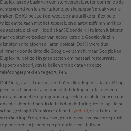
Duplex kan op basis van een stemverzoek, autonoom en op de
achtergrond van je smartphone, een kappersafspraak voor je
maken. De K.I belt zelf op, weet op natuurlijke en flexibele
wijze om te gaan met het gesprek, en plaatst zelfs mh-mh’tjes
op gepaste plekken. Hoe dit kan? Door de K.I te laten luisteren
naar de stemverzoeken van gebruikers die Google via zijn
diensten en telefoons al jaren opslaat. De K.I werd dus
slimmer door de data die Google verzamelt, maar Google kan
Duplex nu ook zelf in gaan zetten om massaal restaurants,
kappers en bedrijven te bellen om de data van deze
telefoongesprekken te gebruiken.
Dat Google altijd meeluistert is één ding. Enger is dat de K.I op
geen enkel moment aankondigt dat de kapper niet met een
mens, maar met een programma spreekt en dat de mensen dat
ook niet door hebben. In feite is dan de Turing Test al op kleine
schaal geslaagd. Combineer dit met
Lyrebird
, de K.I die elke
stem kan kopiëren, om vervolgens nieuwe levensechte spraak
te genereren en je hebt een potentiele cocktail van