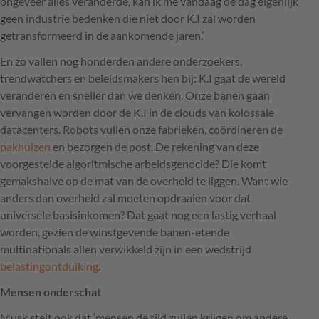
ongeveer alles veranderde, kan ik me vandaag de dag eigenlijk
geen industrie bedenken die niet door K.I zal worden
getransformeerd in de aankomende jaren.’
En zo vallen nog honderden andere onderzoekers,
trendwatchers en beleidsmakers hen bij: K.I gaat de wereld
veranderen en sneller dan we denken. Onze banen gaan
vervangen worden door de K.I in de clouds van kolossale
datacenters. Robots vullen onze fabrieken, coördineren de
pakhuizen
en bezorgen de post. De rekening van deze
voorgestelde algoritmische arbeidsgenocide? Die komt
gemakshalve op de mat van de overheid te liggen. Want wie
anders dan overheid zal moeten opdraaien voor dat
universele basisinkomen? Dat gaat nog een lastig verhaal
worden, gezien de winstgevende banen-etende
multinationals allen verwikkeld zijn in een wedstrijd
belastingontduiking
.
Mensen onderschat
Musk stelt ook dat ‘mensen de tijd zullen krijgen om andere