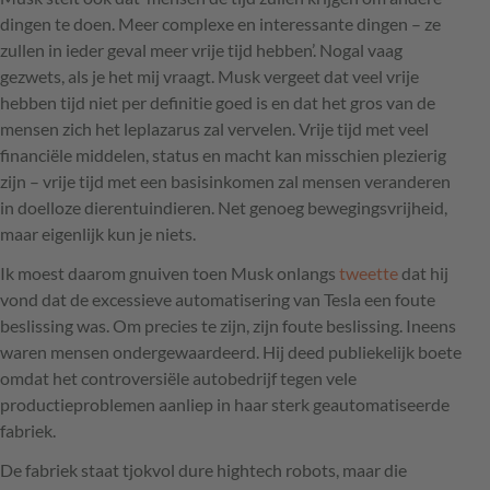
dingen te doen. Meer complexe en interessante dingen – ze
zullen in ieder geval meer vrije tijd hebben’. Nogal vaag
gezwets, als je het mij vraagt. Musk vergeet dat veel vrije
hebben tijd niet per definitie goed is en dat het gros van de
mensen zich het leplazarus zal vervelen. Vrije tijd met veel
financiële middelen, status en macht kan misschien plezierig
zijn – vrije tijd met een basisinkomen zal mensen veranderen
in doelloze dierentuindieren. Net genoeg bewegingsvrijheid,
maar eigenlijk kun je niets.
Ik moest daarom gnuiven toen Musk onlangs
tweette
dat hij
vond dat de excessieve automatisering van Tesla een foute
beslissing was. Om precies te zijn, zijn foute beslissing. Ineens
waren mensen ondergewaardeerd. Hij deed publiekelijk boete
omdat het controversiële autobedrijf tegen vele
productieproblemen aanliep in haar sterk geautomatiseerde
fabriek.
De fabriek staat tjokvol dure hightech robots, maar die