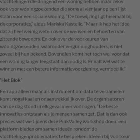
vluchtelingen die dringend een woning hebben maar zeker
ook voor woningzoekenden die soms al vier jaar op een lijst
staan voor een sociale woning. “De toewijzing ligt helemaal bij
de corporaties,” aldus Mariska Kastelic. “Maar ik heb het idee
dat zij heel weinig weten over de wensen en behoeften van
zittende bewoners. En ook over de voorkeuren van
woningzoekenden, waaronder vergunninghouders, is niet
zoveel bij hun bekend. Bovendien komt het toch wel voor dat
een woning langer leegstaat dan nodig is. Er valt wel wat te
winnen met een betere informatievoorziening, vermoed ik.”
’Het Blok’
Een app alleen maar als instrument om data te verzamelen
komt nogal kaal en onaantrekkelijk over. De organisatoren
van de dag stond in elk geval meer voor ogen. “De beste
innovaties ontstaan als je mensen samen zet. Dat is dan ook
precies wat we tijdens deze PinkValley workshop doen: een
platform bieden om samen ideeën rondom de
vluchtelingenproblematiek te bespreken. Ideeën bij voorkeur