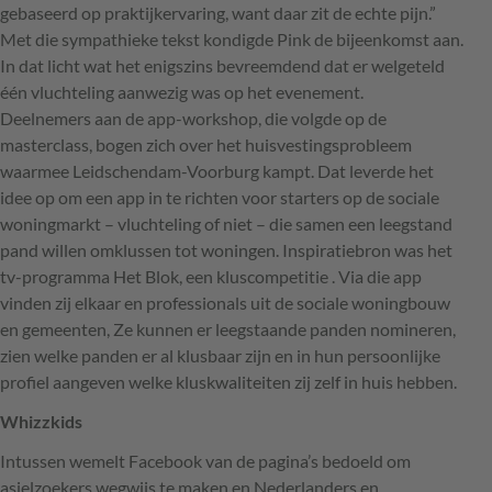
gebaseerd op praktijkervaring, want daar zit de echte pijn.”
Met die sympathieke tekst kondigde Pink de bijeenkomst aan.
In dat licht wat het enigszins bevreemdend dat er welgeteld
één vluchteling aanwezig was op het evenement.
Deelnemers aan de app-workshop, die volgde op de
masterclass, bogen zich over het huisvestingsprobleem
waarmee Leidschendam-Voorburg kampt. Dat leverde het
idee op om een app in te richten voor starters op de sociale
woningmarkt – vluchteling of niet – die samen een leegstand
pand willen omklussen tot woningen. Inspiratiebron was het
tv-programma Het Blok, een kluscompetitie . Via die app
vinden zij elkaar en professionals uit de sociale woningbouw
en gemeenten, Ze kunnen er leegstaande panden nomineren,
zien welke panden er al klusbaar zijn en in hun persoonlijke
profiel aangeven welke kluskwaliteiten zij zelf in huis hebben.
Whizzkids
Intussen wemelt Facebook van de pagina’s bedoeld om
asielzoekers wegwijs te maken en Nederlanders en