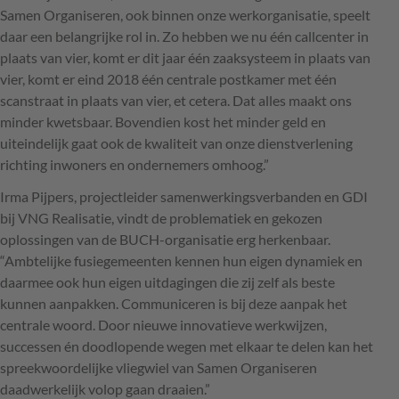
Samen Organiseren, ook binnen onze werkorganisatie, speelt
daar een belangrijke rol in. Zo hebben we nu één callcenter in
plaats van vier, komt er dit jaar één zaaksysteem in plaats van
vier, komt er eind 2018 één centrale postkamer met één
scanstraat in plaats van vier, et cetera. Dat alles maakt ons
minder kwetsbaar. Bovendien kost het minder geld en
uiteindelijk gaat ook de kwaliteit van onze dienstverlening
richting inwoners en ondernemers omhoog.”
Irma Pijpers, projectleider samenwerkingsverbanden en
GDI
bij
VNG
Realisatie, vindt de problematiek en gekozen
oplossingen van de
BUCH
-organisatie erg herkenbaar.
“Ambtelijke fusiegemeenten kennen hun eigen dynamiek en
daarmee ook hun eigen uitdagingen die zij zelf als beste
kunnen aanpakken. Communiceren is bij deze aanpak het
centrale woord. Door nieuwe innovatieve werkwijzen,
successen én doodlopende wegen met elkaar te delen kan het
spreekwoordelijke vliegwiel van Samen Organiseren
daadwerkelijk volop gaan draaien.”