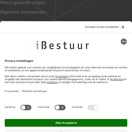
Meest gestelde vragen
Algemene Voorwaarden
Abonnement
Adverteren
Colofon
Nieuwsbrief
Privacyinstellingen