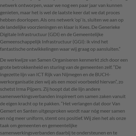
netwerk ontworpen, waar we nog een paar jaar van kunnen
genieten, maar het is wel de laatste keer dat we dat proces
hebben doorlopen. Als ons netwerk ‘op’ is, sluiten we aan op
de landelijke voorzieningen en klaar is Kees. De Generieke
Digitale Infrastructuur (
GDI
) en de Gemeentelijke
Gemeenschappelijk Infrastructuur (
GGI
): ik vind het
fantastische ontwikkelingen waar wij graag op aansluiten.”
De werkwijze van Samen Organiseren kenmerkt zich door een
grote betrokkenheid en sturing van de gemeenten zelf. “De
ingezette lijn van
ICT
Rijk van Nijmegen en de
BUCH
-
werkorganisatie zien wij als een mooi voorbeeld hiervan”, zo
schetst Irma Pijpers. Zij hoopt dat die lijn andere
samenwerkingsverbanden inspireert om samen zaken vanuit
de eigen kracht op te pakken. “Het verlangen dat door Van
Gemert en Santen uitgesproken wordt naar nóg meer samen
en nóg meer uniform, stemt ons positief. Wij zien het als onze
taak om gemeenten en gemeentelijke
samenwerkingsverbanden daarbij te ondersteunen en te