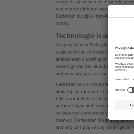
overgedragen naar een blijvende bewaar
met name de inhoud van de gegevensdra
Berichten die zijn uitgewisseld met Cop
nota’s.’
Technologie is secundai
Volgens Van der Sluis gelden dus deze
suggesties van chatbots: het maakt jur
ambtenaren onderling of met een digita
bevestigt Van der Sluis. Een conceptte
archiefwaardig zijn als een e-mailwiss
Berichten van AI-tools negeren voor de 
Sluis. Op dit moment zit het gebruik 
tekstvoorstellen en kleine redactiesla
verbeteringen archiefwaardig? Van der
verbeteren is onderdeel van het beslui
daarvan. De teksten die ambtenaren n
archiefplichtig zijn en zijn in elk geval