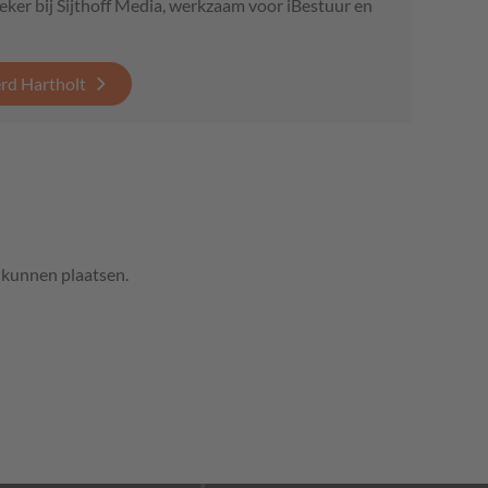
eker bij Sijthoff Media, werkzaam voor iBestuur en
erd Hartholt
e kunnen plaatsen.