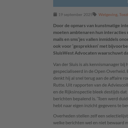
19 september 2025
Wetgeving
,
Toez
Door de opmars van kunstmatige intel
moeten ambtenaren hun interacties m
mails en sms’jes vallen inmiddels on
ook voor ‘gesprekken’ met bijvoorbee
SluisWest Advocaten waarschuwt dat 
Van der Sluis is als kennismanager b
gespecialiseerd in de Open Overheid. 
denkt hij al snel terug aan de affair
Rutte. Uit rapporten van de Adviesco
en de Rijksinspectie bleek destijds da
berichten bepalend is. ‘Toen werd duideli
hebt naar eigen inzicht gegevens te be
Overheden stellen zelf een selectielij
welke berichten wel en niet bewaard