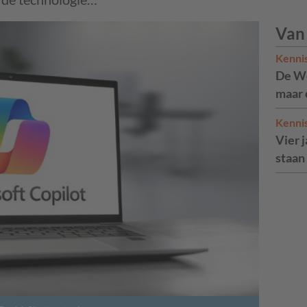
Van
Kenni
De We
maar 
Kenni
Vier 
staan