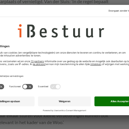
plaats of vernietigd. Van der Sluis: ‘In de regel bepaalt
ger of informatie bewaard moet blijven of niet.
ilot zijn dus niet anders dan mails, appjes, brieven of
r
lfde archiefregels voor AI-gegenereerde teksten of
idisch niet uit of de communicatie plaatsvindt tussen
le tool. De gebruikte technologie is secundair,
kst die door Copilot is aangedragen kan dus net zo goed
eling tussen ambtenaren.
Archiefwet is in elk geval geen optie, stelt Van der
van Copilot door ambtenaren vermoedelijk vooral in
gen. In hoeverre is het aanbrengen van tekstuele
 Sluis denkt dat regelmatig voorkomt: ‘Teksten
tvormingsproces, of in ieder geval van de voorbereiding
aar elkaar sturen voor kleine verbeteringen kunnen ook
 relevant in het kader van de Woo.’