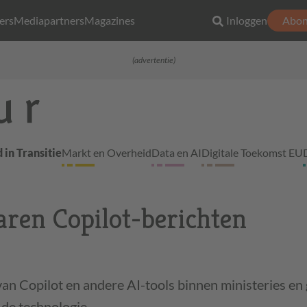
ers
Mediapartners
Magazines
Inloggen
Abon
(advertentie)
 in Transitie
Markt en Overheid
Data en AI
Digitale Toekomst EU
ren Copilot-berichten
van Copilot en andere AI-tools binnen ministeries e
t de technologie…