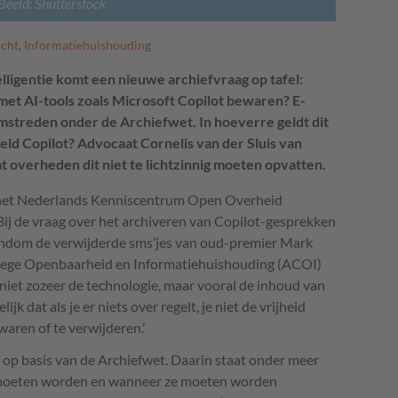
Beeld: Shutterstock
icht
,
Informatiehuishouding
ligentie komt een nieuwe archiefvraag op tafel:
et AI-tools zoals Microsoft Copilot bewaren? E-
omstreden onder de Archiefwet. In hoeverre geldt dit
ld Copilot? Advocaat Cornelis van der Sluis van
overheden dit niet te lichtzinnig moeten opvatten.
ij het Nederlands Kenniscentrum Open Overheid
Bij de vraag over het archiveren van Copilot-gesprekken
e rondom de verwijderde sms’jes van oud-premier Mark
llege Openbaarheid en Informatiehuishouding (ACOI)
t niet zozeer de technologie, maar vooral de inhoud van
jk dat als je er niets over regelt, je niet de vrijheid
waren of te verwijderen.’
st op basis van de Archiefwet. Daarin staat onder meer
 moeten worden en wanneer ze moeten worden