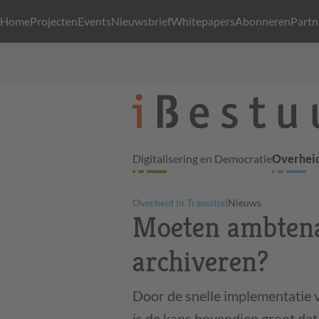
Home
Projecten
Events
Nieuwsbrief
Whitepapers
Abonneren
Partn
Digitalisering en Democratie
Overheid
|
Overheid in Transitie
Nieuws
Moeten ambtena
archiveren?
Door de snelle implementatie 
is de kans bovendien groot da