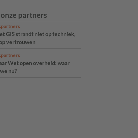
 onze partners
spartners
t GIS strandt niet op techniek,
op vertrouwen
spartners
jaar Wet open overheid: waar
 we nu?