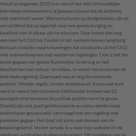
Vanaf zo ongeveer 2010 is er vanuit het veld (inhoudelijke
betrokken medewerkers) al gewaarschuwd dat de ambities
niet realistisch waren. Wetsstructuren op deelgebieden zijn zo
verschillend dat ze eigenlijk voor een goede borging en
kwaliteit niet in elkaar zijn te schuiven. Daar kwam dan nog
een keer het OLO bij. Fouten in het systeem bleven langdurig
bestaan ondanks waarschuwingen dat conclusies uit het OLO
niet overeenkwamen met wetten en regelingen. Ook is het ten
koste gegaan van goede Ruimtelijke Ordening en het
beschermen van natuur- en milieu. In wezen ten koste van de
hele leefomgeving. Daarnaast was er nog de ronkende
ambitie; ‘Minder regels, minder ambtenaren’. Koste wat kost
werd er vanuit het ministerie (I&M)onder invloed van EZ
doorgedramd teneinde de politiek ambitie vorm te geven.
Daarbij zijn ook goed geïnformeerde en soms rebellerende
ambtenaren gesneuveld/ vervroegd met een regeling met
pensioen gegaan. Het doet mij soms ook denken aan de
belastingdienst. Verder verwijs ik u naar mijn website (In de
media en publicaties in diverse kranten). Dit probleem van de