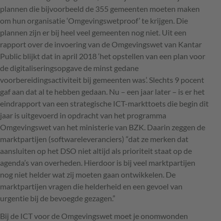
plannen die bijvoorbeeld de 355 gemeenten moeten maken
om hun organisatie ‘Omgevingswetproof’ te krijgen. Die
plannen zijn er bij heel veel gemeenten nog niet. Uit een
rapport over de invoering van de Omgevingswet van Kantar
Public blijkt dat in april 2018 ‘het opstellen van een plan voor
de digitaliseringsopgave de minst gedane
voorbereidingsactiviteit bij gemeenten was’. Slechts 9 pocent
gaf aan dat al te hebben gedaan. Nu – een jaar later – is er het
eindrapport van een strategische
ICT
-markttoets die begin dit
jaar is uitgevoerd in opdracht van het programma
Omgevingswet van het ministerie van
BZK
. Daarin zeggen de
marktpartijen (softwareleveranciers) “dat ze merken dat
aansluiten op het
DSO
niet altijd als prioriteit staat op de
agenda’s van overheden. Hierdoor is bij veel marktpartijen
nog niet helder wat zij moeten gaan ontwikkelen. De
marktpartijen vragen die helderheid en een gevoel van
urgentie bij de bevoegde gezagen.”
Bij de
ICT
voor de Omgevingswet moet je onomwonden