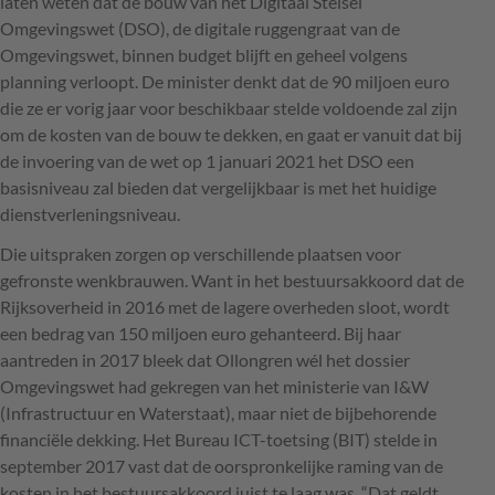
laten weten dat de bouw van het Digitaal Stelsel
Omgevingswet (
DSO
), de digitale ruggengraat van de
Omgevingswet, binnen budget blijft en geheel volgens
planning verloopt. De minister denkt dat de 90 miljoen euro
die ze er vorig jaar voor beschikbaar stelde voldoende zal zijn
om de kosten van de bouw te dekken, en gaat er vanuit dat bij
de invoering van de wet op 1 januari 2021 het
DSO
een
basisniveau zal bieden dat vergelijkbaar is met het huidige
dienstverleningsniveau.
Die uitspraken zorgen op verschillende plaatsen voor
gefronste wenkbrauwen. Want in het bestuursakkoord dat de
Rijksoverheid in 2016 met de lagere overheden sloot, wordt
een bedrag van 150 miljoen euro gehanteerd. Bij haar
aantreden in 2017 bleek dat Ollongren wél het dossier
Omgevingswet had gekregen van het ministerie van I&W
(Infrastructuur en Waterstaat), maar niet de bijbehorende
financiële dekking. Het Bureau
ICT
-toetsing (
BIT
) stelde in
september 2017 vast dat de oorspronkelijke raming van de
kosten in het bestuursakkoord juist te laag was. “Dat geldt