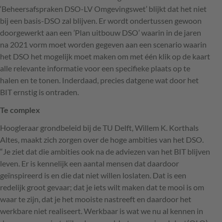
‘Beheersafspraken
DSO
-LV Omgevingswet’ blijkt dat het niet
bij een basis-
DSO
zal blijven. Er wordt ondertussen gewoon
doorgewerkt aan een ’Plan uitbouw
DSO
’ waarin in de jaren
na 2021 vorm moet worden gegeven aan een scenario waarin
het
DSO
het mogelijk moet maken om met één klik op de kaart
alle relevante informatie voor een specifieke plaats op te
halen en te tonen. Inderdaad, precies datgene wat door het
BIT
ernstig is ontraden.
Te complex
Hoogleraar grondbeleid bij de TU Delft, Willem K. Korthals
Altes, maakt zich zorgen over de hoge ambities van het
DSO
.
“Je ziet dat die ambities ook na de adviezen van het
BIT
blijven
leven. Er is kennelijk een aantal mensen dat daardoor
geïnspireerd is en die dat niet willen loslaten. Dat is een
redelijk groot gevaar; dat je iets wilt maken dat te mooi is om
waar te zijn, dat je het mooiste nastreeft en daardoor het
werkbare niet realiseert. Werkbaar is wat we nu al kennen in