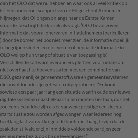
dan het
OLO
dat we nu hebben en waar ook al veel kritiek op
is.” Een onderzoeksrapport van de Hogeschool Arnhem en
Nijmegen, dat Ollongen onlangs naar de Eerste Kamer
stuurde, beschrijft die kritiek als volgt: ‘OLO bevat zoveel
informatie dat vooral onervaren initiatiefnemers (pariculieren
) door de bomen het bos niet meer zien, de informatie moeilijk
te begrijpen vinden en niet weten of bepaalde informatie in
OLO
wel op hun vraag of situatie van toepassing is’.
Verschillende softwareleveranciers pleitten voor uitstel om
niet overhaast te hoeven starten met een combinatie van
DSO
, gezamenlijke gemeentesoftware en gemeentesystemen
die onvoldoende zijn getest en uitgeprobeerd. “Er komt
sowieso een paar jaar lang een situatie waarin oude en nieuwe
digitale systemen naast elkaar zullen moeten bestaan, dus het
zou een slecht idee zijn als er vanwege prestige een slechte
startsituatie zou worden afgedwongen waar iedereen nog
heel lang last van zal krijgen. Je hoeft niet bang te zijn dat de
zaak dan stilvalt, er zijn inmiddels voldoende partijen zeer
serieus mee bezig, ook bij de leveranciers.”