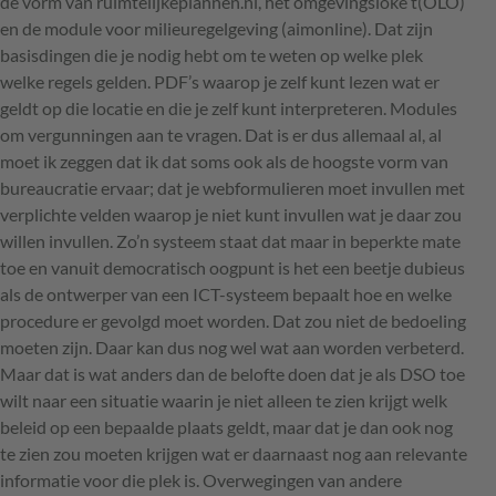
de vorm van ruimtelijkeplannen.nl, het omgevingsloke t(
OLO
)
en de module voor milieuregelgeving (aimonline). Dat zijn
basisdingen die je nodig hebt om te weten op welke plek
welke regels gelden.
PDF
’s waarop je zelf kunt lezen wat er
geldt op die locatie en die je zelf kunt interpreteren. Modules
om vergunningen aan te vragen. Dat is er dus allemaal al, al
moet ik zeggen dat ik dat soms ook als de hoogste vorm van
bureaucratie ervaar; dat je webformulieren moet invullen met
verplichte velden waarop je niet kunt invullen wat je daar zou
willen invullen. Zo’n systeem staat dat maar in beperkte mate
toe en vanuit democratisch oogpunt is het een beetje dubieus
als de ontwerper van een
ICT
-systeem bepaalt hoe en welke
procedure er gevolgd moet worden. Dat zou niet de bedoeling
moeten zijn. Daar kan dus nog wel wat aan worden verbeterd.
Maar dat is wat anders dan de belofte doen dat je als
DSO
toe
wilt naar een situatie waarin je niet alleen te zien krijgt welk
beleid op een bepaalde plaats geldt, maar dat je dan ook nog
te zien zou moeten krijgen wat er daarnaast nog aan relevante
informatie voor die plek is. Overwegingen van andere