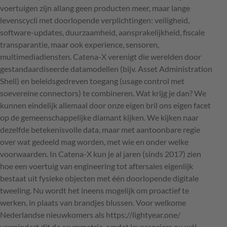
voertuigen zijn allang geen producten meer, maar lange
levenscycli met doorlopende verplichtingen: veiligheid,
software-updates, duurzaamheid, aansprakelijkheid, fiscale
transparantie, maar ook experience, sensoren,
multimediadiensten. Catena-X verenigt die werelden door
gestandaardiseerde datamodellen (bijv. Asset Administration
Shell) en beleidsgedreven toegang (usage control met
soevereine connectors) te combineren. Wat krijg je dan? We
kunnen eindelijk allemaal door onze eigen bril ons eigen facet
op de gemeenschappelijke diamant kijken. We kijken naar
dezelfde betekenisvolle data, maar met aantoonbare regie
over wat gedeeld mag worden, met wie en onder welke
voorwaarden. In Catena-X kun je al jaren (sinds 2017) zien
hoe een voertuig van engineering tot aftersales eigenlijk
bestaat uit fysieke objecten met één doorlopende digitale
tweeling. Nu wordt het ineens mogelijk om proactief te
werken, in plaats van brandjes blussen. Voor welkome
Nederlandse nieuwkomers als https://lightyear.one/
vermindert dit de asymmetrie, omdat leveranciers nu wél