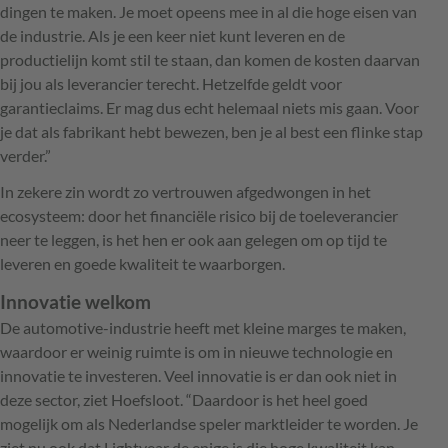
dingen te maken. Je moet opeens mee in al die hoge eisen van
de industrie. Als je een keer niet kunt leveren en de
productielijn komt stil te staan, dan komen de kosten daarvan
bij jou als leverancier terecht. Hetzelfde geldt voor
garantieclaims. Er mag dus echt helemaal niets mis gaan. Voor
je dat als fabrikant hebt bewezen, ben je al best een flinke stap
verder.”
In zekere zin wordt zo vertrouwen afgedwongen in het
ecosysteem: door het financiële risico bij de toeleverancier
neer te leggen, is het hen er ook aan gelegen om op tijd te
leveren en goede kwaliteit te waarborgen.
Innovatie welkom
De automotive-industrie heeft met kleine marges te maken,
waardoor er weinig ruimte is om in nieuwe technologie en
innovatie te investeren. Veel innovatie is er dan ook niet in
deze sector, ziet Hoefsloot. “Daardoor is het heel goed
mogelijk om als Nederlandse speler marktleider te worden. Je
ziet nu ook dat Lightyear de enige is die hoge kwaliteit kan