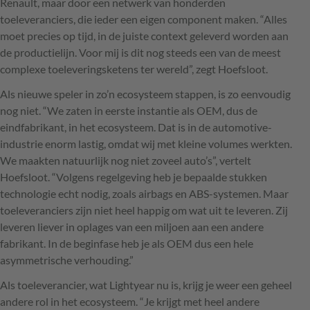
Renault, maar door een netwerk van honderden
toeleveranciers, die ieder een eigen component maken. “Alles
moet precies op tijd, in de juiste context geleverd worden aan
de productielijn. Voor mij is dit nog steeds een van de meest
complexe toeleveringsketens ter wereld”, zegt Hoefsloot.
Als nieuwe speler in zo’n ecosysteem stappen, is zo eenvoudig
nog niet. “We zaten in eerste instantie als OEM, dus de
eindfabrikant, in het ecosysteem. Dat is in de automotive-
industrie enorm lastig, omdat wij met kleine volumes werkten.
We maakten natuurlijk nog niet zoveel auto’s”, vertelt
Hoefsloot. “Volgens regelgeving heb je bepaalde stukken
technologie echt nodig, zoals airbags en ABS-systemen. Maar
toeleveranciers zijn niet heel happig om wat uit te leveren. Zij
leveren liever in oplages van een miljoen aan een andere
fabrikant. In de beginfase heb je als OEM dus een hele
asymmetrische verhouding.”
Als toeleverancier, wat Lightyear nu is, krijg je weer een geheel
andere rol in het ecosysteem. “Je krijgt met heel andere