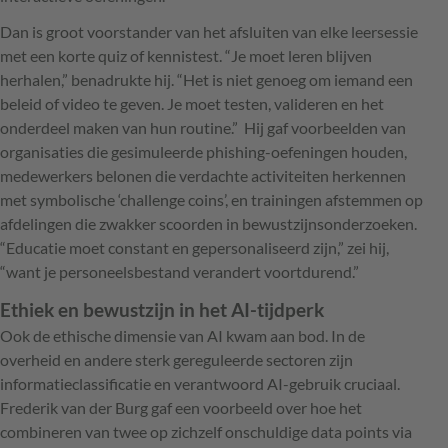
Dan is groot voorstander van het afsluiten van elke leersessie
met een korte quiz of kennistest. “Je moet leren blijven
herhalen,” benadrukte hij. “Het is niet genoeg om iemand een
beleid of video te geven. Je moet testen, valideren en het
onderdeel maken van hun routine.” Hij gaf voorbeelden van
organisaties die gesimuleerde phishing-oefeningen houden,
medewerkers belonen die verdachte activiteiten herkennen
met symbolische ‘challenge coins’, en trainingen afstemmen op
afdelingen die zwakker scoorden in bewustzijnsonderzoeken.
“Educatie moet constant en gepersonaliseerd zijn,” zei hij,
“want je personeelsbestand verandert voortdurend.”
Ethiek en bewustzijn in het AI-tijdperk
Ook de ethische dimensie van AI kwam aan bod. In de
overheid en andere sterk gereguleerde sectoren zijn
informatieclassificatie en verantwoord AI-gebruik cruciaal.
Frederik van der Burg gaf een voorbeeld over hoe het
combineren van twee op zichzelf onschuldige data points via