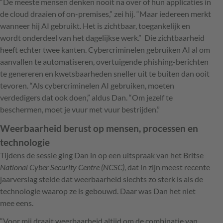
“De meeste mensen denken nooit na over of hun applicaties in
de cloud draaien of on-premises,” zei hij. “Maar iedereen merkt
wanneer hij AI gebruikt. Het is zichtbaar, toegankelijk en
wordt onderdeel van het dagelijkse werk.” Die zichtbaarheid
heeft echter twee kanten. Cybercriminelen gebruiken AI al om
aanvallen te automatiseren, overtuigende phishing-berichten
te genereren en kwetsbaarheden sneller uit te buiten dan ooit
tevoren. “Als cybercriminelen AI gebruiken, moeten
verdedigers dat ook doen,” aldus Dan. “Om jezelf te
beschermen, moet je vuur met vuur bestrijden.”
Weerbaarheid berust op mensen, processen en
technologie
Tijdens de sessie ging Dan in op een uitspraak van het Britse
National Cyber Security Centre (NCSC)
, dat in zijn meest recente
jaarverslag stelde dat weerbaarheid slechts zo sterk is als de
technologie waarop ze is gebouwd. Daar was Dan het niet
mee eens.
“Voor mij draait weerbaarheid altijd om de combinatie van