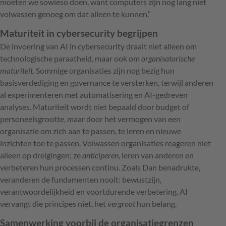
moeten we sowieso doen, want computers zijn nog lang niet
volwassen genoeg om dat alleen te kunnen.”
Maturiteit in cybersecurity begrijpen
De invoering van AI in cybersecurity draait niet alleen om
technologische paraatheid, maar ook om
organisatorische
maturiteit.
Sommige organisaties zijn nog bezig hun
basisverdediging en governance te versterken, terwijl anderen
al experimenteren met automatisering en AI-gedreven
analyses. Maturiteit wordt niet bepaald door budget of
personeelsgrootte, maar door het vermogen van een
organisatie om zich aan te passen, te leren en nieuwe
inzichten toe te passen. Volwassen organisaties reageren niet
alleen op dreigingen; ze
anticiperen
, leren van anderen en
verbeteren hun processen continu. Zoals Dan benadrukte,
veranderen de fundamenten nooit: bewustzijn,
verantwoordelijkheid en voortdurende verbetering. AI
vervangt die principes niet, het
vergroot
hun belang.
Samenwerking voorbij de organisatiegrenzen