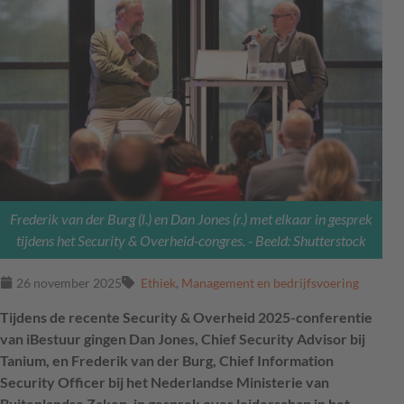
Frederik van der Burg (l.) en Dan Jones (r.) met elkaar in gesprek
tijdens het Security & Overheid-congres.
- Beeld: Shutterstock
26 november 2025
Ethiek
,
Management en bedrijfsvoering
Tijdens de recente Security & Overheid 2025-conferentie
van iBestuur gingen Dan Jones, Chief Security Advisor bij
Tanium, en Frederik van der Burg, Chief Information
Security Officer bij het Nederlandse Ministerie van
Buitenlandse Zaken, in gesprek over leiderschap in het