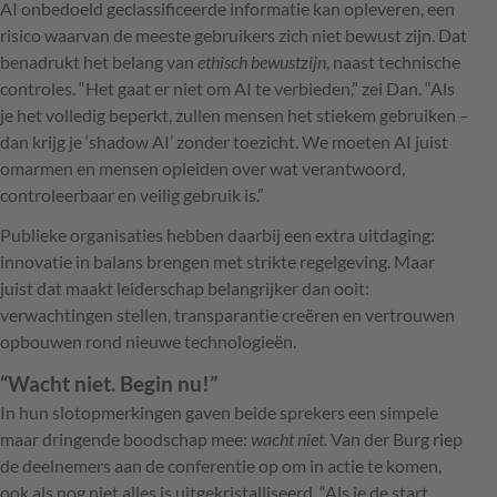
AI onbedoeld geclassificeerde informatie kan opleveren, een
risico waarvan de meeste gebruikers zich niet bewust zijn. Dat
benadrukt het belang van
ethisch bewustzijn
, naast technische
controles. “Het gaat er niet om AI te verbieden,” zei Dan. “Als
je het volledig beperkt, zullen mensen het stiekem gebruiken –
dan krijg je ‘shadow AI’ zonder toezicht. We moeten AI juist
omarmen en mensen opleiden over wat verantwoord,
controleerbaar en veilig gebruik is.”
Publieke organisaties hebben daarbij een extra uitdaging:
innovatie in balans brengen met strikte regelgeving. Maar
juist dat maakt leiderschap belangrijker dan ooit:
verwachtingen stellen, transparantie creëren en vertrouwen
opbouwen rond nieuwe technologieën.
“Wacht niet. Begin nu!”
In hun slotopmerkingen gaven beide sprekers een simpele
maar dringende boodschap mee:
wacht niet.
Van der Burg riep
de deelnemers aan de conferentie op om in actie te komen,
ook als nog niet alles is uitgekristalliseerd. “Als je de start