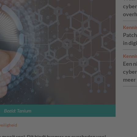
cyber
overh
Kenni
Patch
in dig
Kenni
Een n
cyber
meer 
Beeld: Tanium
veiligheid
 groeit snel. Dit biedt burgers en overheden veel