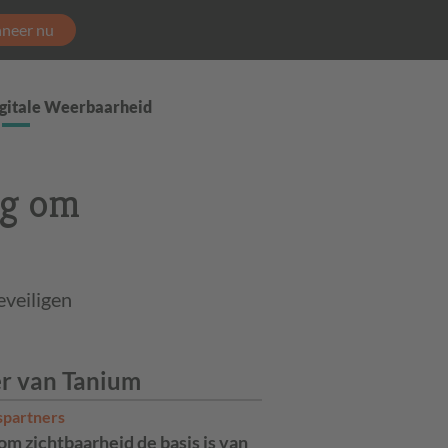
neer nu
gitale Weerbaarheid
ig om
eveiligen
r van Tanium
spartners
m zichtbaarheid de basis is van