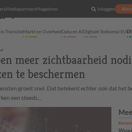
ers
Mediapartners
Magazines
Inloggen
Abon
in Transitie
Markt en Overheid
Data en AI
Digitale Toekomst EU
Di
nd
en meer zichtbaarheid nod
ken te beschermen
ensten groeit snel. Dat betekent echter ook dat het b
rken een steeds…
Mee
Kenni
Waaro