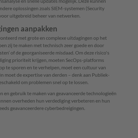
nsanalyse en snelle updates mogelijk. Deze kunnen
ndere oplossingen zoals SIEM-systemen (Security
oor uitgebreid beheer van netwerken.
gingen aanpakken
onteerd met grote en complexe uitdagingen op het
ben zij te maken met technisch zeer goede en door
sten’ of de georganiseerde misdaad. Om deze risico's
liging prioriteit krijgen, moeten SecOps-platforms
 te sporen en te verhelpen, moet een cultuur van
 moet de expertise van derden – denk aan Publiek-
schakeld om problemen snel op te lossen.
eën en gebruik te maken van geavanceerde technologieën
kunnen overheden hun verdediging verbeteren en hun
teeds geavanceerdere cyberbedreigingen.