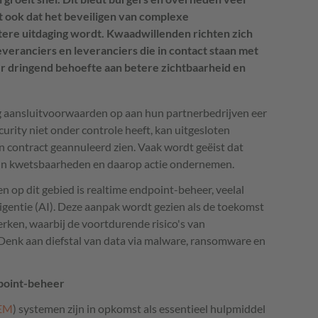
it ook dat het beveiligen van complexe
ere uitdaging wordt. Kwaadwillenden richten zich
veranciers en leveranciers die in contact staan met
er dringend behoefte aan betere zichtbaarheid en
g aansluitvoorwaarden op aan hun partnerbedrijven eer
ecurity niet onder controle heeft, kan uitgesloten
n contract geannuleerd zien. Vaak wordt geëist dat
hun kwetsbaarheden en daarop actie ondernemen.
n op dit gebied is realtime endpoint-beheer, veelal
lligentie (AI). Deze aanpak wordt gezien als de toekomst
rken, waarbij de voortdurende risico's van
Denk aan diefstal van data via malware, ransomware en
point-beheer
EM
) systemen zijn in opkomst als essentieel hulpmiddel