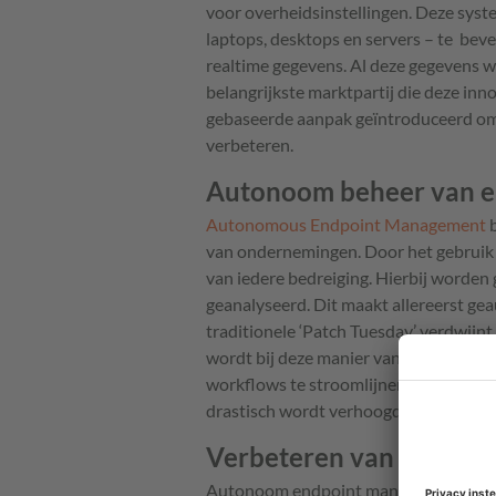
voor overheidsinstellingen. Deze sys
laptops, desktops en servers – te beve
realtime gegevens. Al deze gegevens 
belangrijkste marktpartij die deze inn
gebaseerde aanpak geïntroduceerd om
verbeteren.
Autonoom beheer van en
Autonomous Endpoint Management
b
van ondernemingen. Door het gebruik v
van iedere bedreiging. Hierbij worden
geanalyseerd. Dit maakt allereerst ge
traditionele ‘Patch Tuesday’ verdwijn
wordt bij deze manier van beschermen
workflows te stroomlijnen, waardoor de
drastisch wordt verhoogd en potentië
Verbeteren van de veili
Autonoom endpoint management biedt 