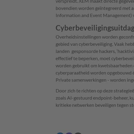
verspreidt. XEM maakt directe gegeve
bovendien worden geïntegreerd met a
Information and Event Management) v
Cyberbeveiligingsuitda
Overheidsinstellingen worden geconfr
gebied van cyberbeveiliging. Vaak heb
landen gesponsorde hackers, ‘hacktivi
effectief te beperken, moet cyberbevei
worden gebruikt om kwetsbaarheden op
cyberparaatheid worden opgebouwd én
Private samenwerkingen - worden inge
Door zich te richten op deze strategi
zoals AI-gestuurd endpoint-beheer, 
kritieke netwerken beveiligen tegen s