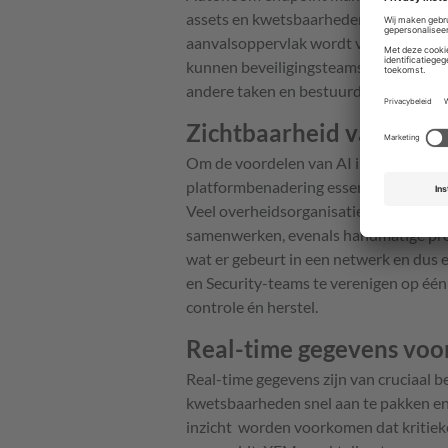
assets en kwetsbaarheden, waardoor de
aanvalsoppervlak wordt verkleind. Da
kunnen beveiligingsteams snel reager
andere taken en bestuurders in de pub
Zichtbaarheid van endp
Om de voordelen van AI in endpoint m
platformbenadering essentieel. Met a
Veel overheidsorganisaties vertrouwen
samenwerken, evenals handmatige proce
wat er gebeurt in een netwerk en dus 
en Security-teams te verenigen op één
controle én herstel.
Real-time gegevens voor
Real-time gegevens zijn van cruciaal 
kwetsbaarheden snel aan te pakken en
inzicht worden voorkomen dat kritie