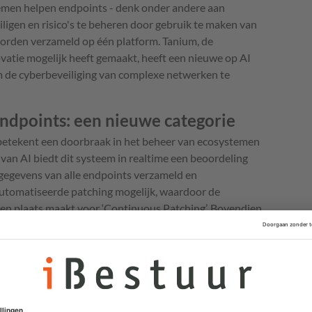
temen helpen endpoints - denk onder andere aan
iligen en risico's te beheren door gebruik te maken van
worden verzameld op één platform. Tanium, de
ovatie mogelijk heeft gemaakt, heeft een nieuwe op AI
 de cyberbeveiliging van complexe netwerken te
dpoints: een nieuwe categorie
etekent een doorbraak in het beheer van ecosystemen
an AI biedt dit systeem in realtime een beoordeling
 gegevens van alle endpoints verzameld en
automatiseerde patching mogelijk, waardoor de
t en plaats maakt voor ‘Continuous Patching’. Bovendien
 gebruik gemaakt van machine learning om kritieke
 efficiëntie van beveiligingsactiviteiten (SecOps)
le aanvalsvectoren worden verminderd.
gheidspositie
overheidsinstanties een nauwkeurig overzicht van IT