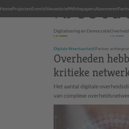
Home
Projecten
Events
Nieuwsbrief
Whitepapers
Abonneren
Partn
Digitalisering en Democratie
Overheid 
|
Digitale Weerbaarheid
Partner achtergro
Overheden hebb
kritieke netwer
Het aantal digitale overheidsdi
van complexe overheidsnetwe