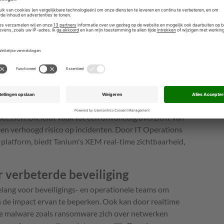
 beveiliging wordt verbeterd en het potentiële
nkzij deze geavanceerde zichtbaarheid en controle
en op bedreigingen, waardoor personeel vrijkomt voor
lieke sector gemoedsrust krijgen.
oints op een uniform platform
anagement te maximaliseren, is een
ndere woorden, één geïntegreerde security-aanpak.
 nog steeds op veel verschillende tools die niet goed
ssen. Dit leidt vaak tot een onvolledig overzicht van
een verhoogd risico op incidenten. Door IT Operations
 platform, biedt Tanium's XEM real-time zichtbaarheid,
 verbeterde beveiliging
belang voor beveiligings- en operationele teams om
 de impact ervan te beperken. Ook kan door realtime
ke malware zoals ransomware zich over netwerken