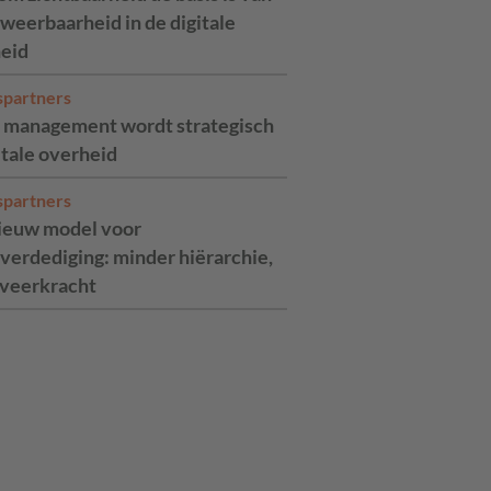
weerbaarheid in de digitale
eid
spartners
 management wordt strategisch
itale overheid
spartners
ieuw model voor
verdediging: minder hiërarchie,
veerkracht