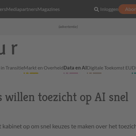
ers
Mediapartners
Magazines
Inloggen
Abon
(advertentie)
in Transitie
Markt en Overheid
Data en AI
Digitale Toekomst EU
D
willen toezicht op AI snel
 kabinet op om snel keuzes te maken over het toezic