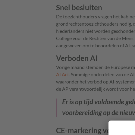
Snel besluiten
De toezichthouders vragen het kabinet 
grondrechtentoezichthouders nodig, di
Nederlanders niet worden geschonden d
College voor de Rechten van de Mens
aangewezen om te beoordelen of AI-s
Verboden AI
Vorige maand stemden de Europese min
AI Act
. Sommige onderdelen van de AI A
waaronder het verbod op AI-systemen m
de AP verantwoordelijk wordt voor he
Er is op tijd voldoende ge
voorbereiding op de nieu
CE-markering voor AI