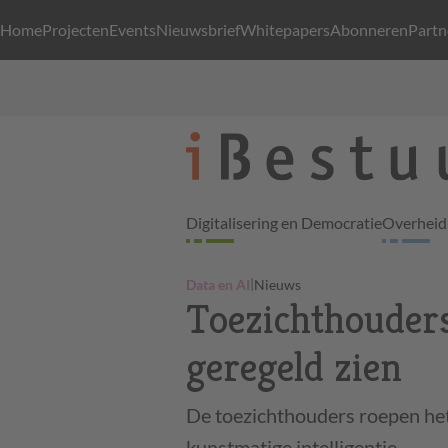
Home
Projecten
Events
Nieuwsbrief
Whitepapers
Abonneren
Partn
Digitalisering en Democratie
Overheid 
|
Data en AI
Nieuws
Toezichthouders 
geregeld zien
De toezichthouders roepen het
kunstmatige intelligentie.