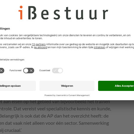
een hoog risico alleen worden toegelaten als ze aan
jgen een CE-markering, net als bijvoorbeeld liften en
ichthouders aan dat het toezicht op AI zoveel mogelijk
zicht per sector. Dat betekent dat het CE-keurmerk
de sectorale toezichthouder. De Nederlandse Voedsel-
orbeeld speelgoed keuren, ook als er AI in verwerkt zit.
uder
ico-AI verwerkt wordt, waarvoor nu nog geen CE-
et toezicht bij de AP te liggen, los van de sector
De AP wordt daarmee de zogeheten
egt: ‘De markttoezichthouder gaat erop toezien dat op
t aan eisen op het gebied van bijvoorbeeld het trainen
trole. Dat vereist veel specialistische kennis en kunde,
. Belangrijk is ook dat de AP dan het overzicht heeft: de
en dat vaak niet alleen voor één sector. Samenwerking
 cruciaal.’