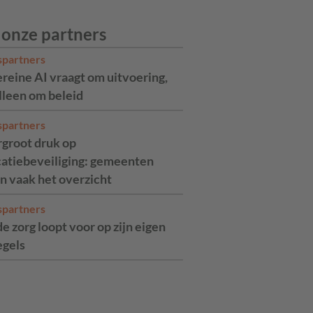
 onze partners
spartners
reine AI vraagt om uitvoering,
alleen om beleid
spartners
rgroot druk op
catiebeveiliging: gemeenten
n vaak het overzicht
spartners
de zorg loopt voor op zijn eigen
egels