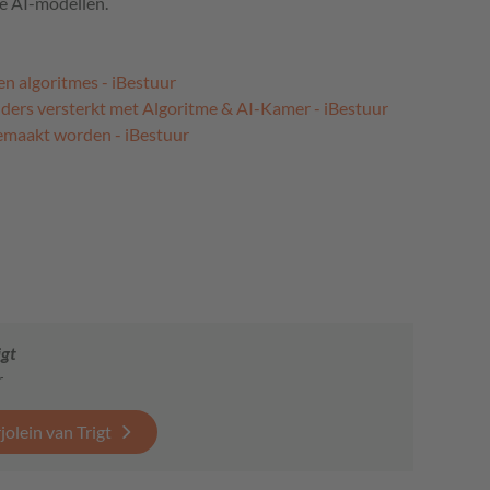
te AI-modellen.
en algoritmes - iBestuur
ders versterkt met Algoritme & AI-Kamer - iBestuur
gemaakt worden - iBestuur
igt
r
olein van Trigt