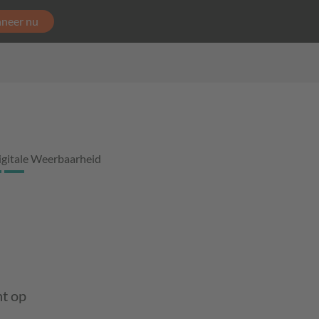
neer nu
igitale Weerbaarheid
ht op