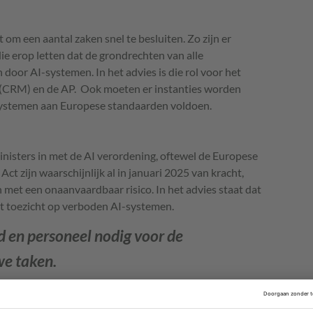
om een aantal zaken snel te besluiten. Zo zijn er
e erop letten dat de grondrechten van alle
oor AI-systemen. In het advies is die rol voor het
 (CRM) en de AP. Ook moeten er instanties worden
ystemen aan Europese standaarden voldoen.
isters in met de AI verordening, oftewel de Europese
ct zijn waarschijnlijk al in januari 2025 van kracht,
et een onaanvaardbaar risico. In het advies staat dat
t toezicht op verboden AI-systemen.
ld en personeel nodig voor de
we taken.