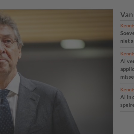
Van
Kenni
Soeve
niet 
Kenni
AI ve
appli
misse
Kenni
AI in 
spelr