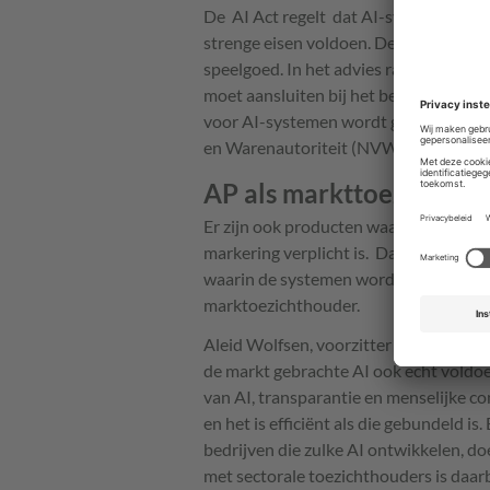
De AI Act regelt dat AI-systemen met 
strenge eisen voldoen. De systemen kri
speelgoed. In het advies raden de toez
moet aansluiten bij het bestaande toe
voor AI-systemen wordt gegeven door 
en Warenautoriteit (NVWA) blijft bijvo
AP als markttoezichtho
Er zijn ook producten waarin hoog ris
markering verplicht is. Daarvoor komt h
waarin de systemen worden ingezet. 
marktoezichthouder.
Aleid Wolfsen, voorzitter van de AP, z
de markt gebrachte AI ook echt voldoe
van AI, transparantie en menselijke con
en het is efficiënt als die gebundeld is
bedrijven die zulke AI ontwikkelen, do
met sectorale toezichthouders is daarbij