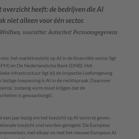
t overzicht heeft: de bedrijven die AI
k niet alleen voor één sector.
 Wolfsen, voorzitter Autoriteit Persoonsgegevens
ies: het markttoezicht op AI in de financiële sector ligt
 (AFM) en De Nederlandsche Bank (DNB). Het
ieke infrastructuur ligt bij de Inspectie Leefomgeving
 lastige toepassing is AI in de rechtspraak. Daarover
hierop ‘zodanig vorm moet krijgen dat de
oriteiten is gewaarborgd.’
 een jaar bezig om het toezicht op AI vorm te geven.
ationale toezicht snel worden geregeld. De Europese
amenwerken, met elkaar en met het nieuwe Europese AI