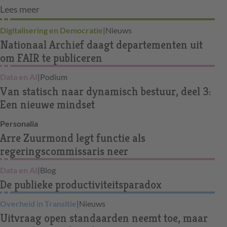
Lees meer
Digitalisering en Democratie
|
Nieuws
Nationaal Archief daagt departementen uit
om FAIR te publiceren
Data en AI
|
Podium
Van statisch naar dynamisch bestuur, deel 3:
Een nieuwe mindset
Personalia
Arre Zuurmond legt functie als
regeringscommissaris neer
Data en AI
|
Blog
De publieke productiviteitsparadox
Overheid in Transitie
|
Nieuws
Uitvraag open standaarden neemt toe, maar