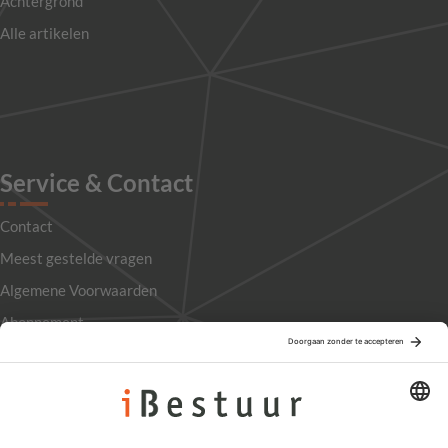
Achtergrond
Alle artikelen
Service & Contact
Contact
Meest gestelde vragen
Algemene Voorwaarden
Abonnement
Adverteren
Colofon
Nieuwsbrief