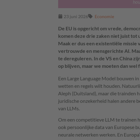
hou
23 juni 2026
Economie
De EU is opgericht om vrede, democ
komen deze drie zaken niet juist to
Maak er dus een existentiële missie
vertrouwde en mensgerichte AI. Maar
te dereguleren. In de VS en China zi
op blijven, maar we moeten dan wel 
Een Large Language Model bouwen in Eur
wetten en regels wilt houden. Natuurli
Aleph (Duitsland), maar die trainden 
juridische onzekerheid halen andere be
van LLMs.
Om een competitieve LLM te trainen h
ook persoonlijke data van Europese b
neurale netwerken werken. En Europa’s