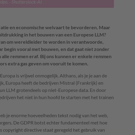
den.
- Shutterstock-AI
ratie en economische welvaart te bevorderen. Maar
t uitdrukking in het bouwen van een Europese LLM?
 van om wereldleider te worden in verantwoorde,
 begin vooral met bouwen, en dat gaat niet zonder
jn alle remmen eraf. Bij ons kunnen er enkele remmen
fors extra gas geven om vooruit te komen.
opa is vrijwel onmogelijk. Althans, als je je aan de
jk, Europa heeft de bedrijven Mistral (Frankrijk) en
hun LLM grotendeels op niet-Europese data. En door
drijven het niet in hun hoofd te starten met het trainen
eb je enorme hoeveelheden tekst nodig van het web,
urgers. De GDPR botst echter fundamenteel met hoe
 copyright directive staat geregeld het gebruik van