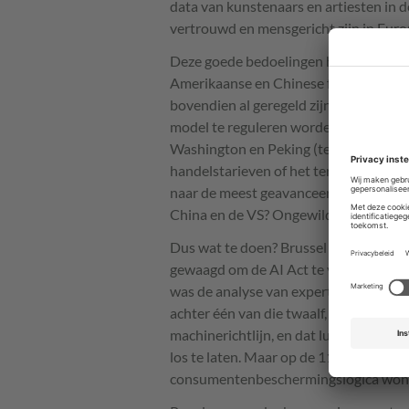
data van kunstenaars en artiesten in 
vertrouwd en mensgericht zijn in Euro
Deze goede bedoelingen hebben echter 
Amerikaanse en Chinese frontier AI-mo
bovendien al geregeld zijn heil in de 
model te reguleren worden niet langer
Washington en Peking (terecht) zien al
handelstarieven of het terugtrekken v
naar de meest geavanceerde halfgeleid
China en de VS? Ongewild vliegt onze di
Dus wat te doen? Brussel is niet ongev
gewaagd om de AI Act te versimpelen.
was de analyse van experts. Bondskanse
achter één van die twaalf, industriële 
machinerichtlijn, en dat lukte. Merz to
los te laten. Maar op de 11 andere pro
consumentenbeschermingslogica won. D