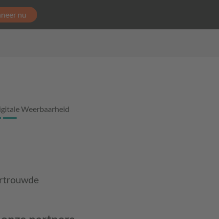
neer nu
igitale Weerbaarheid
ertrouwde