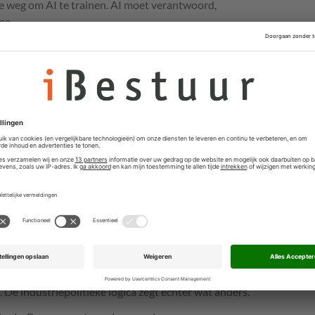
de weg om AI te trainen. AI moet verantwoord,
pa.
als resultaat dat structurele afhankelijkheid van
dellen nu snel in zicht komt. Europees talent zoekt
VS. Pogingen om AI uit China en Amerika naar Europees
 gepikt door die landen. Brusselse bemoeizucht op wat
s een existentiële strijd wordt pardoes gepareerd met
an soldaten uit Europa. Bovendien: AI genereert vraag
ers. Willen we die industrie dan ook overlaten aan
gitale soevereiniteit het raam uit.
oelig voor kritiek en er werd in mei een eerste poging
 Op 12 onderdelen moest de juridische handrem eraf, zo
lier Friedrich Merz zette zijn volle politieke gewicht
data uit de AI Act te halen en onder te brengen in een
onde aan: Europa kan flexibel zijn zonder zijn principes
bleemgebieden bleef het stil. De
e industriepolitieke logica zegt echter wat anders.