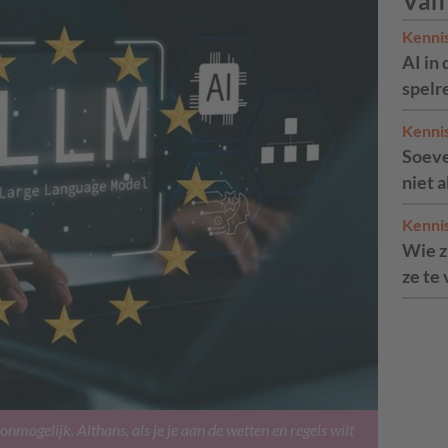
Van
Kenni
AI in 
spelr
Kenni
Soeve
niet 
Kenni
Wie zi
ze te
mogelijk. Althans, als je je aan de wetten en regels wilt