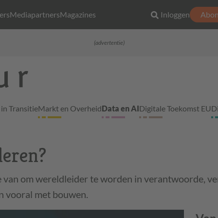
ers
Mediapartners
Magazines
Inloggen
Abon
(advertentie)
in Transitie
Markt en Overheid
Data en AI
Digitale Toekomst EU
D
leren?
ie van om wereldleider te worden in verantwoorde, v
in vooral met bouwen.