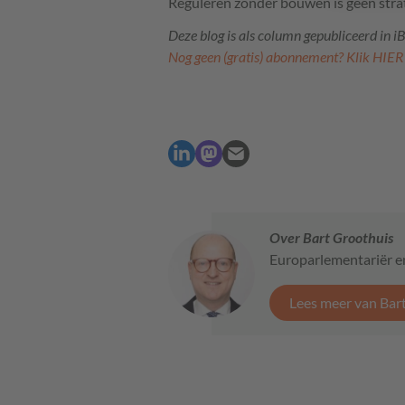
Reguleren zonder bouwen is geen stra
Deze blog is als column gepubliceerd in 
Nog geen (gratis) abonnement? Klik HIER
Over Bart Groothuis
Europarlementariër e
Lees meer van Bar