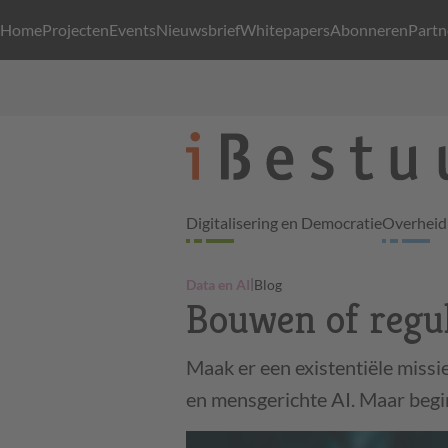
Home
Projecten
Events
Nieuwsbrief
Whitepapers
Abonneren
Partn
Digitalisering en Democratie
Overheid 
|
Data en AI
Blog
Bouwen of regu
Maak er een existentiële miss
en mensgerichte AI. Maar beg