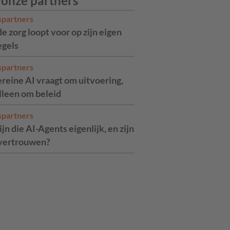
 onze partners
spartners
de zorg loopt voor op zijn eigen
egels
spartners
reine AI vraagt om uitvoering,
alleen om beleid
spartners
jn die AI-Agents eigenlijk, en zijn
 vertrouwen?