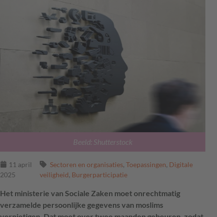
Beeld: Shutterstock
11 april
Sectoren en organisaties
,
Toepassingen
,
Digitale
2025
veiligheid
,
Burgerparticipatie
Het ministerie van Sociale Zaken moet onrechtmatig
verzamelde persoonlijke gegevens van moslims
vernietigen. Dat moet over twee maanden gebeuren, zodat