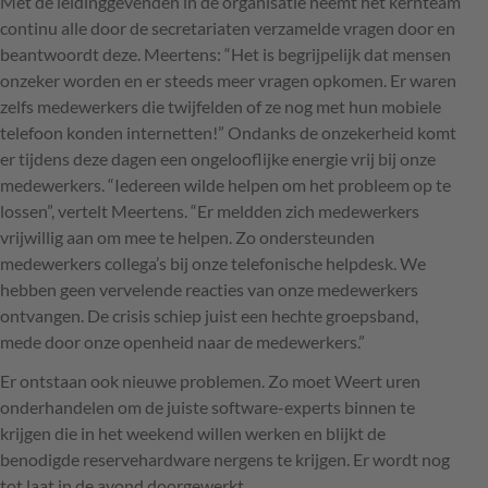
Met de leidinggevenden in de organisatie neemt het kernteam
continu alle door de secretariaten verzamelde vragen door en
beantwoordt deze. Meertens: “Het is begrijpelijk dat mensen
onzeker worden en er steeds meer vragen opkomen. Er waren
zelfs medewerkers die twijfelden of ze nog met hun mobiele
telefoon konden internetten!” Ondanks de onzekerheid komt
er tijdens deze dagen een ongelooflijke energie vrij bij onze
medewerkers. “Iedereen wilde helpen om het probleem op te
lossen”, vertelt Meertens. “Er meldden zich medewerkers
vrijwillig aan om mee te helpen. Zo ondersteunden
medewerkers collega’s bij onze telefonische helpdesk. We
hebben geen vervelende reacties van onze medewerkers
ontvangen. De crisis schiep juist een hechte groepsband,
mede door onze openheid naar de medewerkers.”
Er ontstaan ook nieuwe problemen. Zo moet Weert uren
onderhandelen om de juiste software-experts binnen te
krijgen die in het weekend willen werken en blijkt de
benodigde reservehardware nergens te krijgen. Er wordt nog
tot laat in de avond doorgewerkt.