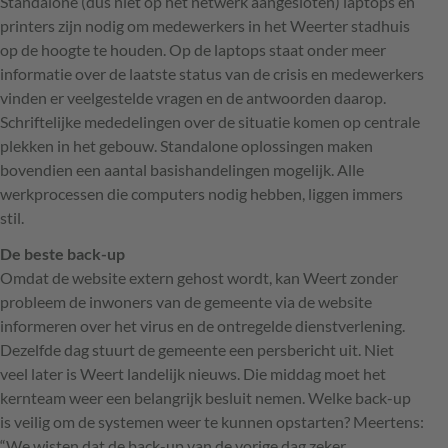
Standalone (dus niet op het netwerk aangesloten) laptops en
printers zijn nodig om medewerkers in het Weerter stadhuis
op de hoogte te houden. Op de laptops staat onder meer
informatie over de laatste status van de crisis en medewerkers
vinden er veelgestelde vragen en de antwoorden daarop.
Schriftelijke mededelingen over de situatie komen op centrale
plekken in het gebouw. Standalone oplossingen maken
bovendien een aantal basishandelingen mogelijk. Alle
werkprocessen die computers nodig hebben, liggen immers
stil.
De beste back-up
Omdat de website extern gehost wordt, kan Weert zonder
probleem de inwoners van de gemeente via de website
informeren over het virus en de ontregelde dienstverlening.
Dezelfde dag stuurt de gemeente een persbericht uit. Niet
veel later is Weert landelijk nieuws. Die middag moet het
kernteam weer een belangrijk besluit nemen. Welke back-up
is veilig om de systemen weer te kunnen opstarten? Meertens:
“We wisten dat de back-up van de vorige dag zeker