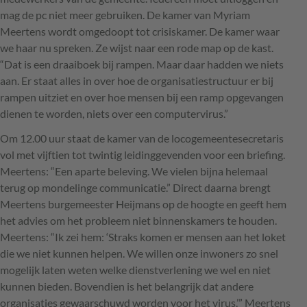
mag de pc niet meer gebruiken. De kamer van Myriam
Meertens wordt omgedoopt tot crisiskamer. De kamer waar
we haar nu spreken. Ze wijst naar een rode map op de kast.
“Dat is een draaiboek bij rampen. Maar daar hadden we niets
aan. Er staat alles in over hoe de organisatiestructuur er bij
rampen uitziet en over hoe mensen bij een ramp opgevangen
dienen te worden, niets over een computervirus.”
Om 12.00 uur staat de kamer van de locogemeentesecretaris
vol met vijftien tot twintig leidinggevenden voor een briefing.
Meertens: “Een aparte beleving. We vielen bijna helemaal
terug op mondelinge communicatie.” Direct daarna brengt
Meertens burgemeester Heijmans op de hoogte en geeft hem
het advies om het probleem niet binnenskamers te houden.
Meertens: “Ik zei hem: ‘Straks komen er mensen aan het loket
die we niet kunnen helpen. We willen onze inwoners zo snel
mogelijk laten weten welke dienstverlening we wel en niet
kunnen bieden. Bovendien is het belangrijk dat andere
organisaties gewaarschuwd worden voor het virus.’” Meertens