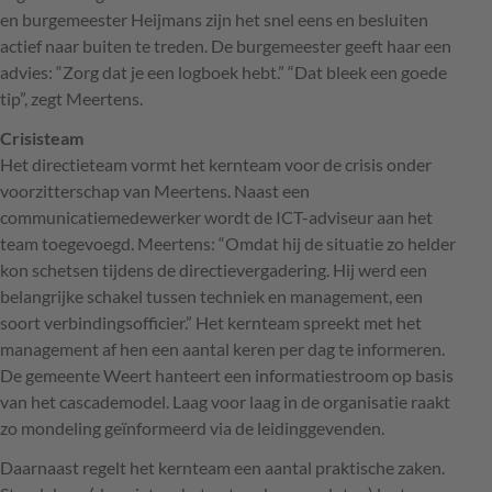
en burgemeester Heijmans zijn het snel eens en besluiten
actief naar buiten te treden. De burgemeester geeft haar een
advies: “Zorg dat je een logboek hebt.” “Dat bleek een goede
tip”, zegt Meertens.
Crisisteam
Het directieteam vormt het kernteam voor de crisis onder
voorzitterschap van Meertens. Naast een
communicatiemedewerker wordt de
ICT
-adviseur aan het
team toegevoegd. Meertens: “Omdat hij de situatie zo helder
kon schetsen tijdens de directievergadering. Hij werd een
belangrijke schakel tussen techniek en management, een
soort verbindingsofficier.” Het kernteam spreekt met het
management af hen een aantal keren per dag te informeren.
De gemeente Weert hanteert een informatiestroom op basis
van het cascademodel. Laag voor laag in de organisatie raakt
zo mondeling geïnformeerd via de leidinggevenden.
Daarnaast regelt het kernteam een aantal praktische zaken.