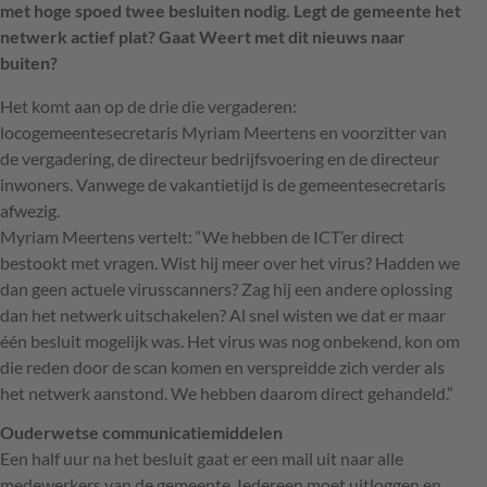
met hoge spoed twee besluiten nodig. Legt de gemeente het
netwerk actief plat? Gaat Weert met dit nieuws naar
buiten?
Het komt aan op de drie die vergaderen:
locogemeentesecretaris Myriam Meertens en voorzitter van
de vergadering, de directeur bedrijfsvoering en de directeur
inwoners. Vanwege de vakantietijd is de gemeentesecretaris
afwezig.
Myriam Meertens vertelt: “We hebben de ICT’er direct
bestookt met vragen. Wist hij meer over het virus? Hadden we
dan geen actuele virusscanners? Zag hij een andere oplossing
dan het netwerk uitschakelen? Al snel wisten we dat er maar
één besluit mogelijk was. Het virus was nog onbekend, kon om
die reden door de scan komen en verspreidde zich verder als
het netwerk aanstond. We hebben daarom direct gehandeld.”
Ouderwetse communicatiemiddelen
Een half uur na het besluit gaat er een mail uit naar alle
medewerkers van de gemeente. Iedereen moet uitloggen en