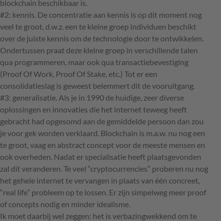
blockchain beschikbaar is.
#2: kennis. De concentratie aan kennis is op dit moment nog
veel te groot, d.w.z. een te kleine groep individuen beschikt
over de juiste kennis om de technologie door te ontwikkelen.
Ondertussen praat deze kleine groep in verschillende talen
qua programmeren, maar ook qua transactiebevestiging
(Proof Of Work, Proof Of Stake, etc.) Tot er een
consolidatieslag is geweest belemmert dit de vooruitgang.
#3: generalisatie. Als je in 1990 de huidige, zeer diverse
oplossingen en innovaties die het internet teweeg heeft
gebracht had opgesomd aan de gemiddelde persoon dan zou
je voor gek worden verklaard. Blockchain is m.a.w. nu nog een
te groot, vaag en abstract concept voor de meeste mensen en
ook overheden. Nadat er specialisatie heeft plaatsgevonden
zal dit veranderen. Te veel “cryptocurrencies” proberen nu nog
het gehele internet te vervangen in plaats van één concreet,
“real life” probleem op te lossen. Er zijn simpelweg meer proof
of concepts nodig en minder idealisme.
Ik moet daarbij wel zeggen: het is verbazingwekkend om te