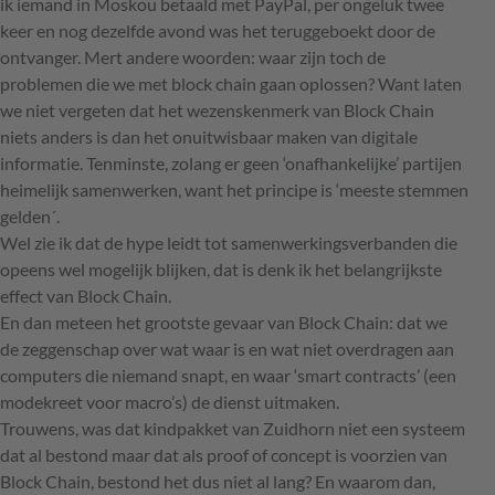
ik iemand in Moskou betaald met PayPal, per ongeluk twee
keer en nog dezelfde avond was het teruggeboekt door de
ontvanger. Mert andere woorden: waar zijn toch de
problemen die we met block chain gaan oplossen? Want laten
we niet vergeten dat het wezenskenmerk van Block Chain
niets anders is dan het onuitwisbaar maken van digitale
informatie. Tenminste, zolang er geen ‘onafhankelijke’ partijen
heimelijk samenwerken, want het principe is ‘meeste stemmen
gelden´.
Wel zie ik dat de hype leidt tot samenwerkingsverbanden die
opeens wel mogelijk blijken, dat is denk ik het belangrijkste
effect van Block Chain.
En dan meteen het grootste gevaar van Block Chain: dat we
de zeggenschap over wat waar is en wat niet overdragen aan
computers die niemand snapt, en waar ‘smart contracts’ (een
modekreet voor macro’s) de dienst uitmaken.
Trouwens, was dat kindpakket van Zuidhorn niet een systeem
dat al bestond maar dat als proof of concept is voorzien van
Block Chain, bestond het dus niet al lang? En waarom dan,