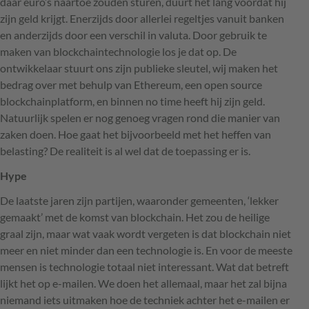
daar euro’s naartoe zouden sturen, duurt het lang voordat hij
zijn geld krijgt. Enerzijds door allerlei regeltjes vanuit banken
en anderzijds door een verschil in valuta. Door gebruik te
maken van blockchaintechnologie los je dat op. De
ontwikkelaar stuurt ons zijn publieke sleutel, wij maken het
bedrag over met behulp van Ethereum, een open source
blockchainplatform, en binnen no time heeft hij zijn geld.
Natuurlijk spelen er nog genoeg vragen rond die manier van
zaken doen. Hoe gaat het bijvoorbeeld met het heffen van
belasting? De realiteit is al wel dat de toepassing er is.
Hype
De laatste jaren zijn partijen, waaronder gemeenten, ‘lekker
gemaakt’ met de komst van blockchain. Het zou de heilige
graal zijn, maar wat vaak wordt vergeten is dat blockchain niet
meer en niet minder dan een technologie is. En voor de meeste
mensen is technologie totaal niet interessant. Wat dat betreft
lijkt het op e-mailen. We doen het allemaal, maar het zal bijna
niemand iets uitmaken hoe de techniek achter het e-mailen er