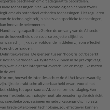
expertise beschikken om dit adequaat te beoordelen.
Duale toepassingen: Veel AI-technologieën hebben zowel
legitieme als potentieel verboden toepassingen. Het reguleren
van de technologie zelf, in plaats van specifieke toepassingen,
kan innovatie belemmeren.
Handhavingscapaciteit: Gezien de omvang van de AI-sector
en de hoeveelheid open source projecten, lijkt het
onwaarschijnlijk dat er voldoende middelen zijn om effectief
toezicht te houden.
Definitiekwesties: De grenzen tussen 'hoog risico', 'beperkt
risico' en 'verboden' AI-systemen kunnen in de praktijk vaag
zijn, wat leidt tot interpretatieverschillen en mogelijke mazen
in de wet.
Kortom, hoewel de intenties achter de AI Act lovenswaardig
zijn, lijkt de praktische uitvoerbaarheid ervan, vooral met
betrekking tot open source AI, een enorme uitdaging. Een
meer flexibele, technologie-neutrale benadering die zich richt
op specifieke toepassingen en gebruiksscenario's, in plaats
van brede categorieën technologie, zou effectiever kunnen