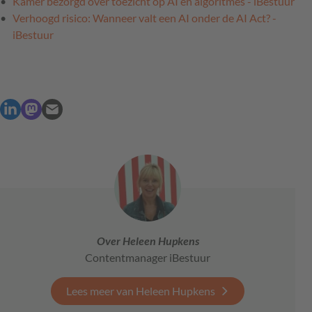
Kamer bezorgd over toezicht op AI en algoritmes - iBestuur
Verhoogd risico: Wanneer valt een AI onder de AI Act? -
iBestuur
Over Heleen Hupkens
Contentmanager iBestuur
Lees meer van Heleen Hupkens