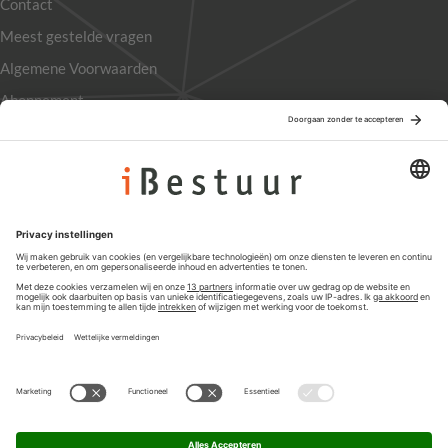
Contact
Meest gestelde vragen
Algemene Voorwaarden
Abonnement
Adverteren
Colofon
Nieuwsbrief
Privacyinstellingen