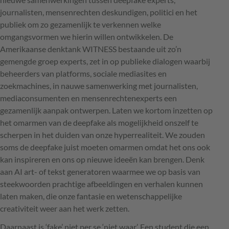
journalisten, mensenrechten deskundigen, politici en het
publiek om zo gezamenlijk te verkennen welke
omgangsvormen we hierin willen ontwikkelen. De
Amerikaanse denktank
WITNESS
bestaande uit zo’n
gemengde groep experts, zet in op publieke dialogen waarbij
beheerders van platforms, sociale mediasites en
zoekmachines, in nauwe samenwerking met journalisten,
mediaconsumenten en mensenrechtenexperts een
gezamenlijk aanpak ontwerpen. Laten we kortom inzetten op
het omarmen van de deepfake als mogelijkheid onszelf te
scherpen in het duiden van onze hyperrealiteit. We zouden
soms de deepfake juist moeten omarmen omdat het ons ook
kan inspireren en ons op nieuwe ideeën kan brengen. Denk
aan AI art- of tekst generatoren waarmee we op basis van
steekwoorden prachtige afbeeldingen en verhalen kunnen
laten maken, die onze fantasie en wetenschappelijke
creativiteit weer aan het werk zetten.
Daarnaast is ‘fake’ niet per se ‘niet waar’. Een student die een