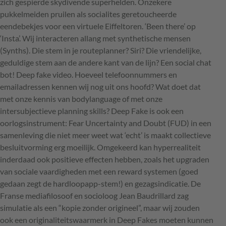
zich gespierde skydivende superhelden. Onzekere
pukkelmeiden pruilen als socialites geretoucheerde
eendebekjes voor een virtuele Eiffeltoren. ‘Been there’ op
‘Insta’. Wij interacteren allang met synthetische mensen
(Synths). Die stem in je routeplanner? Siri? Die vriendelijke,
geduldige stem aan de andere kant van de lijn? Een social chat
bot! Deep fake video. Hoeveel telefoonnummers en
emailadressen kennen wij nog uit ons hoofd? Wat doet dat
met onze kennis van bodylanguage of met onze
intersubjectieve planning skills? Deep Fake is ook een
oorlogsinstrument: Fear Uncertainty and Doubt (FUD) in een
samenleving die niet meer weet wat ‘echt’ is maakt collectieve
besluitvorming erg moeilijk. Omgekeerd kan hyperrealiteit
inderdaad ook positieve effecten hebben, zoals het upgraden
van sociale vaardigheden met een reward systemen (goed
gedaan zegt de hardloopapp-stem!) en gezagsindicatie. De
Franse mediafilosoof en socioloog Jean Baudrillard zag
simulatie als een “kopie zonder origineel”, maar wij zouden
ook een originaliteitswaarmerk in Deep Fakes moeten kunnen