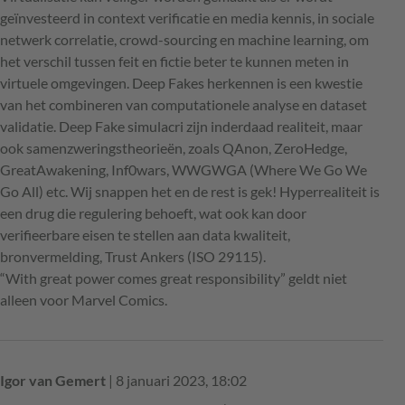
geïnvesteerd in context verificatie en media kennis, in sociale
netwerk correlatie, crowd-sourcing en machine learning, om
het verschil tussen feit en fictie beter te kunnen meten in
virtuele omgevingen. Deep Fakes herkennen is een kwestie
van het combineren van computationele analyse en dataset
validatie. Deep Fake simulacri zijn inderdaad realiteit, maar
ook samenzweringstheorieën, zoals QAnon, ZeroHedge,
GreatAwakening, Inf0wars, WWGWGA (Where We Go We
Go All) etc. Wij snappen het en de rest is gek! Hyperrealiteit is
een drug die regulering behoeft, wat ook kan door
verifieerbare eisen te stellen aan data kwaliteit,
bronvermelding, Trust Ankers (ISO 29115).
“With great power comes great responsibility” geldt niet
alleen voor Marvel Comics.
Igor van Gemert
| 8 januari 2023, 18:02