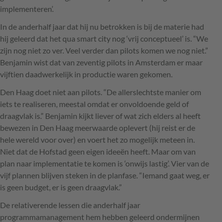
implementeren’.
In de anderhalf jaar dat hij nu betrokken is bij de materie had
hij geleerd dat het qua smart city nog ‘vrij conceptueel’ is. “We
zijn nog niet zo ver. Veel verder dan pilots komen we nog niet.”
Benjamin wist dat van zeventig pilots in Amsterdam er maar
vijftien daadwerkelijk in productie waren gekomen.
Den Haag doet niet aan pilots. “De allerslechtste manier om
iets te realiseren, meestal omdat er onvoldoende geld of
draagvlak is.” Benjamin kijkt liever of wat zich elders al heeft
bewezen in Den Haag meerwaarde oplevert (hij reist er de
hele wereld voor over) en voert het zo mogelijk meteen in.
Niet dat de Hofstad geen eigen ideeën heeft. Maar om van
plan naar implementatie te komen is ‘onwijs lastig’. Vier van de
vijf plannen blijven steken in de planfase. “Iemand gaat weg, er
is geen budget, er is geen draagvlak.”
De relativerende lessen die anderhalf jaar
programmamanagement hem hebben geleerd ondermijnen