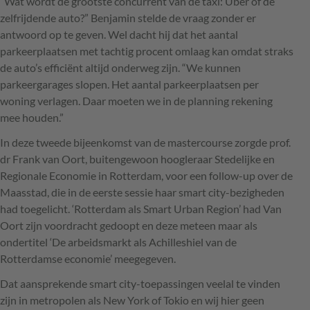
“Wat wordt de grootste concurrent van de taxi: Uber of de
zelfrijdende auto?” Benjamin stelde de vraag zonder er
antwoord op te geven. Wel dacht hij dat het aantal
parkeerplaatsen met tachtig procent omlaag kan omdat straks
de auto’s efficiënt altijd onderweg zijn. “We kunnen
parkeergarages slopen. Het aantal parkeerplaatsen per
woning verlagen. Daar moeten we in de planning rekening
mee houden.”
In deze tweede bijeenkomst van de mastercourse zorgde prof.
dr Frank van Oort, buitengewoon hoogleraar Stedelijke en
Regionale Economie in Rotterdam, voor een follow-up over de
Maasstad, die in de eerste sessie haar smart city-bezigheden
had toegelicht. ‘Rotterdam als Smart Urban Region’ had Van
Oort zijn voordracht gedoopt en deze meteen maar als
ondertitel ‘De arbeidsmarkt als Achilleshiel van de
Rotterdamse economie’ meegegeven.
Dat aansprekende smart city-toepassingen veelal te vinden
zijn in metropolen als New York of Tokio en wij hier geen