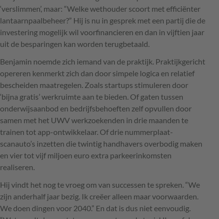
‘verslimmen’, maar: “Welke wethouder scoort met efficiënter
lantaarnpaalbeheer?” Hij is nu in gesprek met een partij die de
investering mogelijk wil voorfinancieren en dan in vijftien jaar
uit de besparingen kan worden terugbetaald.
Benjamin noemde zich iemand van de praktijk. Praktijkgericht
opereren kenmerkt zich dan door simpele logica en relatief
bescheiden maatregelen. Zoals startups stimuleren door
‘bijna gratis’ werkruimte aan te bieden. Of gaten tussen
onderwijsaanbod en bedrijfsbehoeften zelf opvullen door
samen met het
UWV
werkzoekenden in drie maanden te
trainen tot app-ontwikkelaar. Of drie nummerplaat-
scanauto’s inzetten die twintig handhavers overbodig maken
en vier tot vijf miljoen euro extra parkeerinkomsten
realiseren.
Hij vindt het nog te vroeg om van successen te spreken. “We
zijn anderhalf jaar bezig. Ik creëer alleen maar voorwaarden.
We doen dingen voor 2040.” En dat is dus niet eenvoudig.