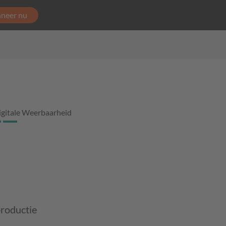
neer nu
igitale Weerbaarheid
productie