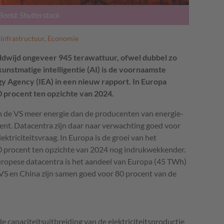
Beeld: Shutterstock
 infrastructuur
,
Economie
ldwijd ongeveer 945 terawattuur, ofwel dubbel zo
unstmatige intelligentie (AI) is de voornaamste
rgy Agency (IEA) in een nieuw rapport. In Europa
70 procent ten opzichte van 2024.
in de VS meer energie dan de producenten van energie-
ment. Datacentra zijn daar naar verwachting goed voor
ektriciteitsvraag. In Europa is de groei van het
0 procent ten opzichte van 2024 nog indrukwekkender.
Europese datacentra is het aandeel van Europa (45 TWh)
VS en China zijn samen goed voor 80 procent van de
capaciteitsuitbreiding van de elektriciteitsproductie