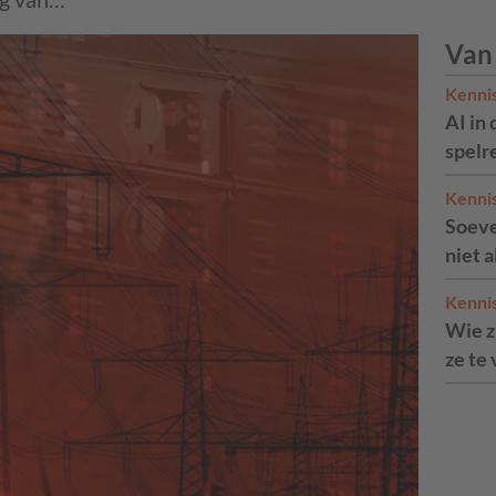
Van
Kenni
AI in 
spelr
Kenni
Soeve
niet 
Kenni
Wie zi
ze te