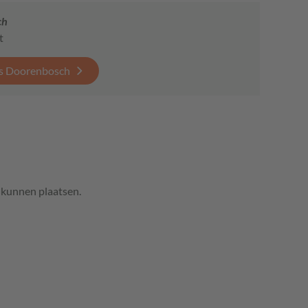
ch
t
js Doorenbosch
e kunnen plaatsen.