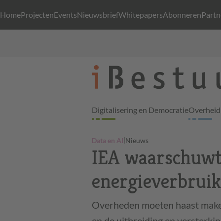
Home
Projecten
Events
Nieuwsbrief
Whitepapers
Abonneren
Partn
Digitalisering en Democratie
Overheid 
|
Data en AI
Nieuws
IEA waarschuwt 
energieverbruik
Overheden moeten haast maken 
en de uitbreiding en versterki