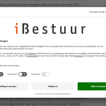
ektriciteitsnetten, volgens de auteurs van het IEA-
 landen zagen de afgelopen jaren een stagnatie of daling
oei van AI en datacenters komt hier een einde aan: de
t weer toenemen.
en creëren die leiden tot efficiëntere en flexibelere
gelgeving wegwerken. Daarvoor is een gestructureerde
ijven, energiebedrijven en overheden om deze
s overigens gunstig. Volgens EIA verbetert de Power
e datacentra van 1,45 in 2024 naar 1,29 in 2030, wat
tuur​.
oorziening essentieel
rol in de beveiliging van de energievoorziening van
ing belangrijker wordt voor het functioneren van het
eit van de energievoorziening essentieel. De
itieve als negatieve effecten op de energiezekerheid.
allen op energie-infrastructuren. De auteurs wijzen er
n de afgelopen vier jaar is verdrievoudigd. Tegelijk