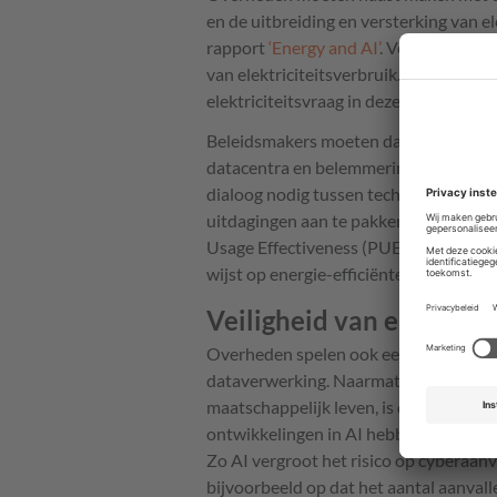
en de uitbreiding en versterking van el
rapport
‘Energy and AI’
. Veel Europese
van elektriciteitsverbruik. Door de gr
elektriciteitsvraag in deze regio’s gaa
Beleidsmakers moeten daarom stimulans
datacentra en belemmeringen in de re
dialoog nodig tussen technologiebedr
uitdagingen aan te pakken. De trend i
Usage Effectiveness (PUE) van Europes
wijst op energie-efficiëntere infrastruc
Veiligheid van energiev
Overheden spelen ook een belangrijke 
dataverwerking. Naarmate dataverwerk
maatschappelijk leven, is de continuït
ontwikkelingen in AI hebben zowel pos
Zo AI vergroot het risico op cyberaanv
bijvoorbeeld op dat het aantal aanvalle