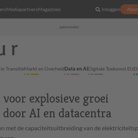
ers
Mediapartners
Magazines
Inloggen
Abon
(advertentie)
in Transitie
Markt en Overheid
Data en AI
Digitale Toekomst EU
D
voor explosieve groei
 door AI en datacentra
met de capaciteitsuitbreiding van de elektriciteits
ng van…