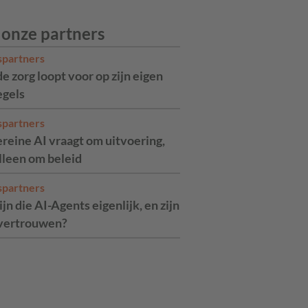
 onze partners
spartners
de zorg loopt voor op zijn eigen
egels
spartners
reine AI vraagt om uitvoering,
alleen om beleid
spartners
jn die AI-Agents eigenlijk, en zijn
 vertrouwen?