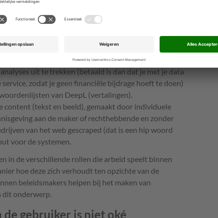
uikers via programma’s als CAPTCHA een test moeten
een mens zijn door het selecteren van foto’s (‘klik de
t’).
, zonder hier een directe financiële vergoeding of
het AI systemen. De ‘vergoeding’ voor het individu
gere kosten) gebruik mogen maken van het systeem. Als
alyses uit te trekken (betaald is dan dat je met je data
ervice, zodat je geen financiële bijdrage hoeft te doen)
woordenlijsten van DeepL (vertalingen).
e content (tekst en beeld), gemaakt door individuele
ennisgeving aan de maker of rechthebbende en zonder
drijven van het web gescraped (dat is een hip woord
input voor de systemen.
n in de verschillende rollen die arbeid speelt binnen
nier hoe deze zich verhoudt ten opzichte van de
unnen beleidsmakers helpen bij het maken van
n dit onderwerp.
de gebruiker is niet oké