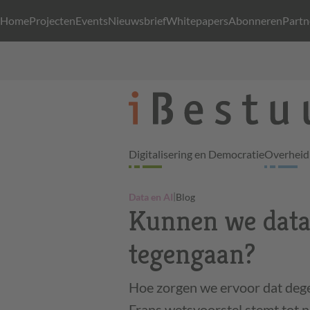
Home
Projecten
Events
Nieuwsbrief
Whitepapers
Abonneren
Partn
Digitalisering en Democratie
Overheid 
|
Data en AI
Blog
Kunnen we data
tegengaan?
Hoe zorgen we ervoor dat deg
Frans wetsvoorstel stemt tot 