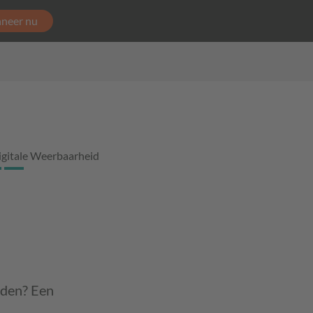
neer nu
igitale Weerbaarheid
rden? Een