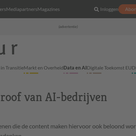
ers
Mediapartners
Magazines
Inloggen
Abon
(advertentie)
in Transitie
Markt en Overheid
Data en AI
Digitale Toekomst EU
D
roof van AI-bedrijven
enen die de content maken hiervoor ook beloond wo
nadenken.