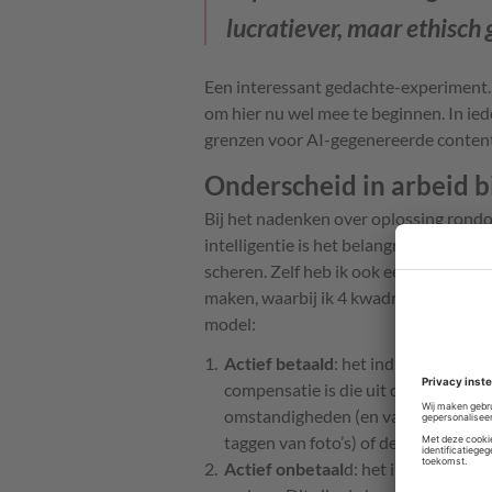
lucratiever, maar ethisch
Een interessant gedachte-experiment. 
om hier nu wel mee te beginnen. In ied
grenzen voor AI-gegenereerde content
Onderscheid in arbeid bi
Bij het nadenken over oplossing rond
intelligentie is het belangrijk om de v
scheren. Zelf heb ik ook een gedachte
maken, waarbij ik 4 kwadranten hebt be
model:
Actief betaald
: het individu voert e
compensatie is die uit deze transact
omstandigheden (en vaak via platfo
taggen van foto’s) of de ‘losse eindj
Actief onbetaal
d: het individu voer