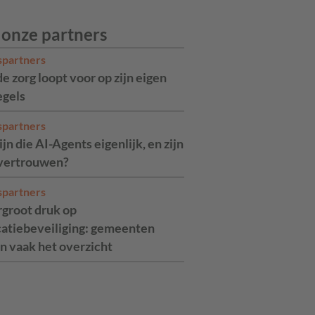
 onze partners
spartners
de zorg loopt voor op zijn eigen
egels
spartners
jn die AI-Agents eigenlijk, en zijn
 vertrouwen?
spartners
rgroot druk op
catiebeveiliging: gemeenten
n vaak het overzicht