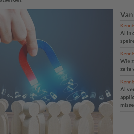
Van
Kenni
AI in 
spelr
Kenni
Wie zi
ze te
Kenni
AI ve
appli
misse