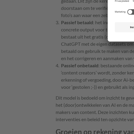
gedaan. Dit zijn de keren dat gebr
doorstaan om te verifiëren dat deze 
foto’s aan waar een zebrapad op staa
Passief betaald
: het individu voedt
concrete output voor te ontvangen, 
bestaat uit het gratis (of tegen la
ChatGPT met de eigen datasets om an
betaald om gebruik te maken van de s
en het corrigeren en aanmaken van 
Passief onbetaald
: bestaande onlin
‘content creators’ wordt, zonder k
erkenning of vergoeding, door Ai-be
voor ‘gestolen ;-)) en gebruikt als 
Dit model is bedoeld om inzicht te geve
het (door)ontwikkelen van AI en de ma
makers van content. Deze inzichten k
interventies en beleid ten opzichte va
Groeien op rekening van 