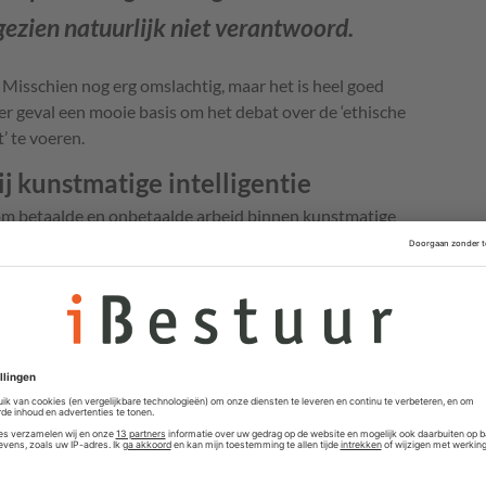
 gezien natuurlijk niet verantwoord.
Misschien nog erg omslachtig, maar het is heel goed
er geval een mooie basis om het debat over de ‘ethische
’ te voeren.
j kunstmatige intelligentie
om betaalde en onbetaalde arbeid binnen kunstmatige
erschillende vormen van arbeid niet over één kam te
-experiment gedaan om deze variabelen inzichtelijk te
dacht. Nog niet waterdicht, zie het als een béta-
en directe actie uit waar een (geringe) betaling de enige
ie komt. Dit zijn de werkenden die veelal onder slechte
rmen) het algoritme trainen (bijvoorbeeld door het
es’ van het algoritme corrigeren en oplossen.
t een directe actie uit waar geen betaling voor wordt