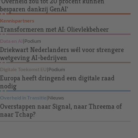
'Overheid zou tot 20 procent kunnen
besparen dankzij GenAI'
Kennispartners
Transformeren met AI: Olievlekbeheer
Data en AI
|
Podium
Driekwart Nederlanders wél voor strengere
wetgeving AI-bedrijven
Digitale Toekomst EU
|
Podium
Europa heeft dringend een digitale raad
nodig
Overheid in Transitie
|
Nieuws
Overstappen naar Signal, naar Threema of
naar Tchap?