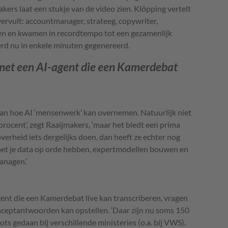
kers laat een stukje van de video zien. Klöpping vertelt
ervult: accountmanager, strateeg, copywriter,
en en kwamen in recordtempo tot een gezamenlijk
erd nu in enkele minuten gegenereerd.
g met een AI-agent die een Kamerdebat
n hoe AI ‘mensenwerk’ kan overnemen. Natuurlijk niet
 procent’, zegt Raaijmakers, ‘maar het biedt een prima
overheid iets dergelijks doen, dan heeft ze echter nog
 moet je data op orde hebben, expertmodellen bouwen en
anagen.’
gent die een Kamerdebat live kan transcriberen, vragen
nceptantwoorden kan opstellen. ‘Daar zijn nu soms 150
ots gedaan bij verschillende ministeries (o.a. bij VWS).