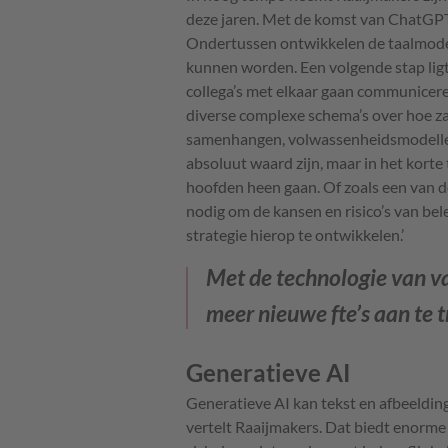
deze jaren. Met de komst van ChatGPT 
Ondertussen ontwikkelen de taalmodelle
kunnen worden. Een volgende stap ligt o
collega’s met elkaar gaan communicer
diverse complexe schema’s over hoe z
samenhangen, volwassenheidsmodelle
absoluut waard zijn, maar in het korte
hoofden heen gaan. Of zoals een van de
nodig om de kansen en risico’s van be
strategie hierop te ontwikkelen.’
Met de technologie van v
meer nieuwe fte’s aan te t
Generatieve AI
Generatieve AI kan tekst en afbeeldin
vertelt Raaijmakers. Dat biedt enorme 