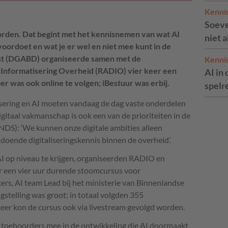
Kenni
Soeve
den. Dat begint met het kennisnemen van wat AI
niet 
 voordoet en wat je er wel en niet mee kunt in de
st (DGABD) organiseerde samen met de
Kenni
n Informatisering Overheid (RADIO) vier keer een
AI in 
r was ook online te volgen; iBestuur was erbij.
spelr
isering en AI moeten vandaag de dag vaste onderdelen
gitaal vakmanschap is ook een van de prioriteiten in de
(NDS): ‘We kunnen onze digitale ambities alleen
oende digitaliseringskennis binnen de overheid’.
I op niveau te krijgen, organiseerden RADIO en
 een vier uur durende stoomcursus voor
rs, AI team Lead bij het ministerie van Binnenlandse
gstelling was groot; in totaal volgden 355
eer kon de cursus ook via livestream gevolgd worden.
 toehoorders mee in de ontwikkeling die AI doormaakt