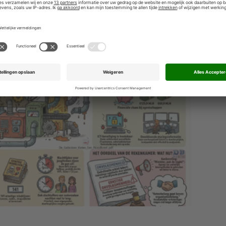
n’, geeft hij toe, ‘maar het is al een mooi, begrijpelijk