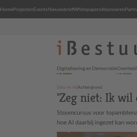
Home
Projecten
Events
Nieuwsbrief
Whitepapers
Abonneren
Partn
Digitalisering en Democratie
Overheid 
|
Data en AI
Achtergrond
'Zeg niet: Ik wil
Stoomcursus voor topambtenare
hoe AI daarbij ingezet kan wor