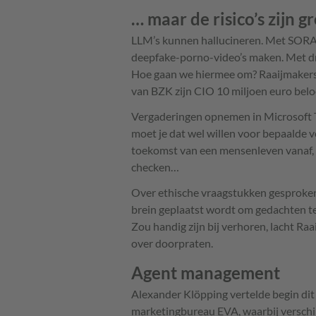
… maar de risico’s zijn g
LLM’s kunnen hallucineren. Met SORA 
deepfake-porno-video’s maken. Met dri
Hoe gaan we hiermee om? Raaijmakers l
van BZK zijn CIO 10 miljoen euro beloof
Vergaderingen opnemen in Microsoft T
moet je dat wel willen voor bepaalde v
toekomst van een mensenleven vanaf, d
checken…
Over ethische vraagstukken gesproken.
brein geplaatst wordt om gedachten te b
Zou handig zijn bij verhoren, lacht R
over doorpraten.
Agent management
Alexander Klöpping vertelde begin dit 
marketingbureau EVA, waarbij verschi