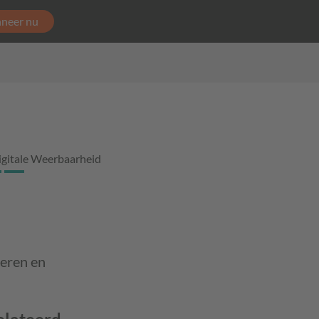
neer nu
igitale Weerbaarheid
seren en