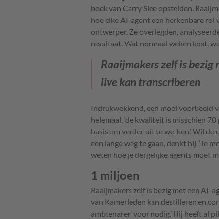
boek van Carry Slee opstelden. Raaijma
hoe elke AI-agent een herkenbare rol v
ontwerper. Ze overlegden, analyseerd
resultaat. Wat normaal weken kost, w
Raaijmakers zelf is bezi
live kan transcriberen
Indrukwekkend, een mooi voorbeeld va
helemaal, ‘de kwaliteit is misschien 70
basis om verder uit te werken.’ Wil de 
een lange weg te gaan, denkt hij. ‘Je
weten hoe je dergelijke agents moet m
1 miljoen
Raaijmakers zelf is bezig met een AI-a
van Kamerleden kan destilleren en co
ambtenaren voor nodig.’ Hij heeft al pil