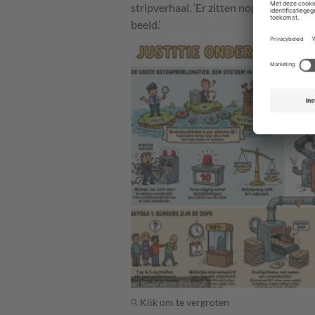
stripverhaal. ‘Er zitten nog spelfoutjes i
beeld.’
Klik om te vergroten