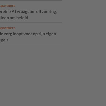
spartners
reine AI vraagt om uitvoering,
alleen om beleid
spartners
de zorg loopt voor op zijn eigen
egels