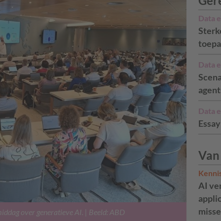
Ger
Data e
Sterk
toepa
Data e
Scena
agent
Data e
Essay
Van
Kenni
AI ve
appli
misse
 middag over generatieve AI. | Beeld: ABD