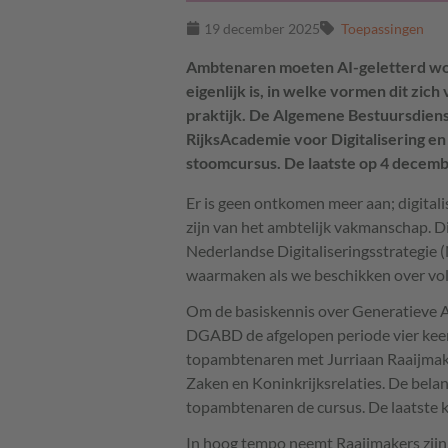
19 december 2025
Toepassingen
Ambtenaren moeten AI-geletterd wor
eigenlijk is, in welke vormen dit zich
praktijk. De Algemene Bestuursdien
RijksAcademie voor Digitalisering e
stoomcursus. De laatste op 4 decembe
Er is geen ontkomen meer aan; digital
zijn van het ambtelijk vakmanschap. Di
Nederlandse Digitaliseringsstrategie 
waarmaken als we beschikken over vold
Om de basiskennis over Generatieve A
DGABD de afgelopen periode vier keer
topambtenaren met Jurriaan Raaijmake
Zaken en Koninkrijksrelaties. De belan
topambtenaren de cursus. De laatste k
In hoog tempo neemt Raaijmakers zijn