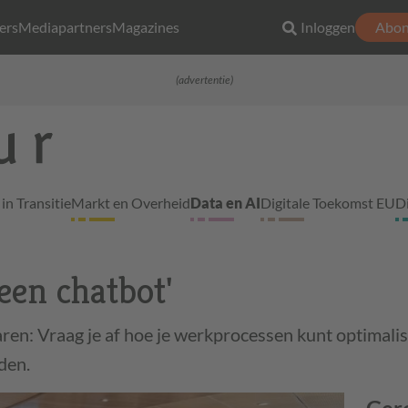
ers
Mediapartners
Magazines
Inloggen
Abon
(advertentie)
in Transitie
Markt en Overheid
Data en AI
Digitale Toekomst EU
D
 een chatbot'
n: Vraag je af hoe je werkprocessen kunt optimali
den.