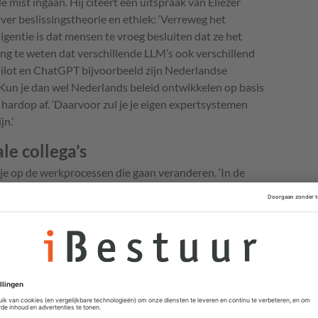
de mist ingaan. Hij citeert een uitspraak van Eliezer
r beslissingstheorie en ethiek: ‘Verreweg het
igentie is dat mensen te vroeg besluiten dat ze het
elang te weten dat verschillende LLM’s ook verschillend
opilot en ChatGPT bijvoorbeeld zijn Nederlandse
‘Kun je dan wel Nederlands beleid ontwikkelen op basis
 hardop af. ‘Daarvoor zul je je eigen expertsystemen
n.’
e collega’s
t je op de werkprocessen die gaan veranderen. ‘In de
en met digitale collega’s.’ Met de technologie van
r meer nieuwe fte’s aan te trekken als het werk te veel
 efficiëntie van werkprocessen en de mogelijkheden die
n.
en hoe met AI andere vormen van communicatie ingezet
lend rapport te presenteren. Bijvoorbeeld als