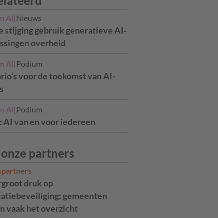
elateerd
n AI
|
Nieuws
e stijging gebruik generatieve AI-
ssingen overheid
n AI
|
Podium
rio’s voor de toekomst van AI-
s
n AI
|
Podium
: AI van en voor iedereen
 onze partners
spartners
rgroot druk op
catiebeveiliging: gemeenten
n vaak het overzicht