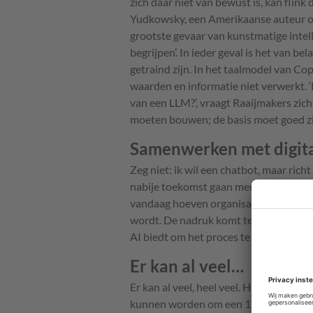
zich daar niet van bewust is, kan flink 
Yudkowsky, een Amerikaanse auteur ove
grootste gevaar van kunstmatige intell
begrijpen’. In ieder geval is het van b
getraind zijn. In het taalmodel van C
waarden en informatie niet verwerkt. 
van een LLM?’, vraagt Raaijmakers zich
moeten bouwen; de basis moet goed zij
Samenwerken met digital
Zeg niet: ik wil een chatbot, maar rich
nabije toekomst gaan mensen samenwerk
vandaag hoeven organisaties niet zomaa
wordt. De nadruk komt te liggen op de
AI biedt om het proces te ondersteune
Er kan al veel…
Er kan al veel, heel veel. Hij laat zi
kunnen worden om een 120 pagina’s tel