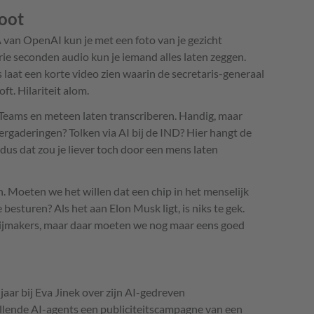
root
van OpenAI kun je met een foto van je gezicht
e seconden audio kun je iemand alles laten zeggen.
aat een korte video zien waarin de secretaris-generaal
t. Hilariteit alom.
eams en meteen laten transcriberen. Handig, maar
ergaderingen? Tolken via AI bij de IND? Hier hangt de
us dat zou je liever toch door een mens laten
 Moeten we het willen dat een chip in het menselijk
esturen? Als het aan Elon Musk ligt, is niks te gek.
aaijmakers, maar daar moeten we nog maar eens goed
jaar bij Eva Jinek over zijn AI-gedreven
llende AI-agents een publiciteitscampagne van een