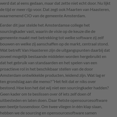
werd dat al eens gedaan, maar dat zette niet echt door. Nu lijkt
de tijd er meer rijp voor. Dat zegt ook Maarten van Haasteren,
waarnemend
CIO
van de gemeente Amsterdam.
Eerder dit jaar stelde het Amsterdamse college het
sourcingkader vast, waarin de visie op de keuze die de
gemeente maakt met betrekking tot welke software zij zelf
bouwen en welke zij aanschaffen op de markt, centraal stond.
Wat betreft Van Haasteren zijn de uitgangspunten daarbij dat
zoveel mogelijk bestaande middelen worden hergebruikt en
dat het gebruik van standaarden en het spelen van een
proactieve rol in het beschikbaar stellen van de door
Amsterdam ontwikkelde producten, leidend zijn. Wat lag er
ten grondslag aan die memo? “Het feit dat er niks over
bestond. Hoe kon het dat wij niet een sourcingkader hadden?
Geen kader om te beslissen over óf iets zelf doen óf
uitbesteden en laten doen. Daar fietste opensourcesoftware
een beetje tussendoor. Om twee vliegen in één klap slaan,
hebben we de sourcing en opensourcesoftware samen