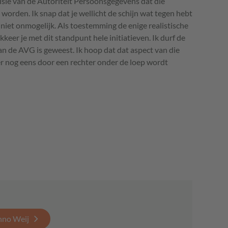
sie van de Autoriteit Persoonsgegevens dat die
 worden. Ik snap dat je wellicht de schijn wat tegen hebt
n niet onmogelijk. Als toestemming de enige realistische
okkeer je met dit standpunt hele initiatieven. Ik durf de
van de
AVG
is geweest. Ik hoop dat dat aspect van die
 nog eens door een rechter onder de loep wordt
nno Weij