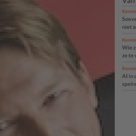
Van
Kenni
Soeve
niet 
Kenni
Wie zi
ze te
Kenni
AI in 
spelr