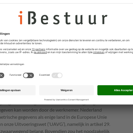
nische en organisatorische maatregelen te treffen om
 middel van een vingerscan dachten ze beide gevaren
hting te voldoen. Het risico van pottenkijkers via het
ebonden inlogcodes van andere werknemers zouden
 fraude door het eigen personeel. Zo werd er ingelogd
ze geld te ontvreemden, maar niet traceerbaar te
ngerscanautorisatiesysteem dacht Manfield ook dit
ar een kritische werknemer gooide roet in het eten door
erwerken van biometrische gegevens uit artikel 9 lid 1
gevens en mogen volgens de wet niet verwerkt worden,
estemming voor wordt gegeven. In de verhouding
gezagsverhouding waardoor toestemming, volgens de
ijgegeven kan worden door de werknemer. Nederland
metrische gegevens als enige land in de Europese Unie
n onze Uitvoeringswet (‘UAVG’), namelijk in artikel 29.
n zwaarwegend belang. Bovendien zou het noodzakelijk