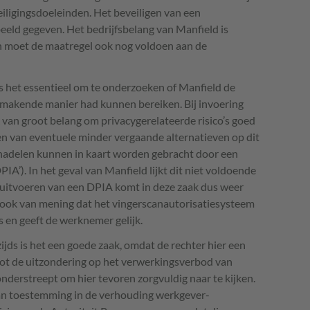
eiligingsdoeleinden. Het beveiligen van een
eeld gegeven. Het bedrijfsbelang van Manfield is
en moet de maatregel ook nog voldoen aan de
s het essentieel om te onderzoeken of Manfield de
kmakende manier had kunnen bereiken. Bij invoering
 van groot belang om privacygerelateerde risico’s goed
en van eventuele minder vergaande alternatieven op dit
nadelen kunnen in kaart worden gebracht door een
A’). In het geval van Manfield lijkt dit niet voldoende
t uitvoeren van een
DPIA
komt in deze zaak dus weer
an ook van mening dat het vingerscanautorisatiesysteem
s en geeft de werknemer gelijk.
zijds is het een goede zaak, omdat de rechter hier een
 tot de uitzondering op het verwerkingsverbod van
nderstreept om hier tevoren zorgvuldig naar te kijken.
an toestemming in de verhouding werkgever-