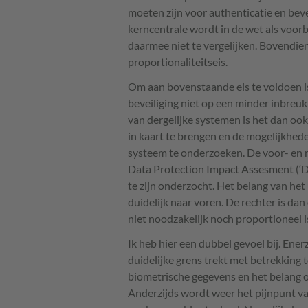
moeten zijn voor authenticatie en bev
kerncentrale wordt in de wet als voorb
daarmee niet te vergelijken. Bovendi
proportionaliteitseis.
Om aan bovenstaande eis te voldoen i
beveiliging niet op een minder inbreu
van dergelijke systemen is het dan ook
in kaart te brengen en de mogelijkhed
systeem te onderzoeken. De voor- en 
Data Protection Impact Assesment (‘DPI
te zijn onderzocht. Het belang van he
duidelijk naar voren. De rechter is d
niet noodzakelijk noch proportioneel i
Ik heb hier een dubbel gevoel bij. Ener
duidelijke grens trekt met betrekking
biometrische gegevens en het belang o
Anderzijds wordt weer het pijnpunt v