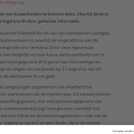
ek
,
Wetgeving
ale werkzaamheden te kunnen doen. Hierbij denk je
mringd wordt door geheime informatie.
nwinkel Manfield die dit aan zijn werknemers oplegde.
isatiesysteem in, waarbij de vingerafdruk van de
nlogcode voor de kassa. Door deze rigoureuze
 niet mogelijk om hun kassa werkzaamheden uit te
trische gegevens af te geven aan hun werkgever.
p de vingers en oordeelde op 12 augustus dat dit
an de werknemer te ver gaat.
n de aangedragen argumenten van Manfield het
hun werknemers als de klanten was. De kassasystemen
financiële gegevens, ook veel persoonsgegevens van
De schoenenwinkel zag twee gevaren, namelijk het
u kunnen kijken en de persoonsgebonden code van de
logging program’) en een derde, die in de winkel
 van de werknemer. Manfield heeft op basis van artikel 24