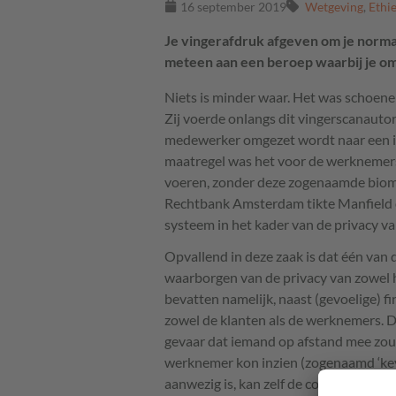
16 september 2019
Wetgeving
,
Ethi
Je vingerafdruk afgeven om je norm
meteen aan een beroep waarbij je o
Niets is minder waar. Het was schoene
Zij voerde onlangs dit vingerscanautor
medewerker omgezet wordt naar een i
maatregel was het voor de werknemers
voeren, zonder deze zogenaamde biome
Rechtbank Amsterdam tikte Manfield o
systeem in het kader van de privacy v
Opvallend in deze zaak is dat één va
waarborgen van de privacy van zowel 
bevatten namelijk, naast (gevoelige) 
zowel de klanten als de werknemers. 
gevaar dat iemand op afstand mee zo
werknemer kon inzien (zogenaamd ‘key-
aanwezig is, kan zelf de code afkijken