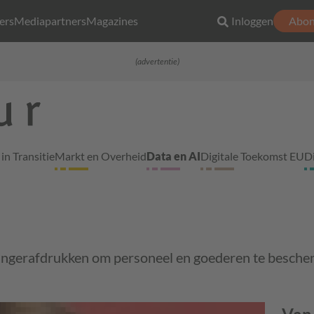
ers
Mediapartners
Magazines
Inloggen
Abon
(advertentie)
in Transitie
Markt en Overheid
Data en AI
Digitale Toekomst EU
D
ingerafdrukken om personeel en goederen te besch