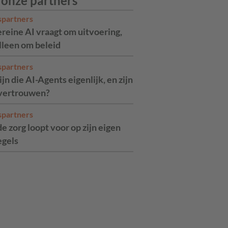
 onze partners
spartners
reine AI vraagt om uitvoering,
alleen om beleid
spartners
jn die AI-Agents eigenlijk, en zijn
 vertrouwen?
spartners
de zorg loopt voor op zijn eigen
egels