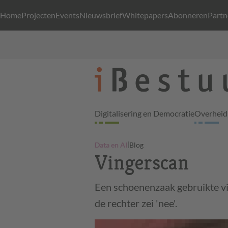
Home
Projecten
Events
Nieuwsbrief
Whitepapers
Abonneren
Partn
Digitalisering en Democratie
Overheid 
|
Data en AI
Blog
Vingerscan
Een schoenenzaak gebruikte v
de rechter zei 'nee'.