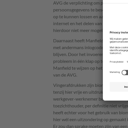
AVG
de verplichting om passende tech
persoonsgegevens te beschermen. Door
op te kunnen lossen en aan hun verplic
internet en het delen van persoonsg
hierdoor niet meer mogelijk zijn.
Daarnaast heeft Manfield te maken met
met andermans inlogcode om op die wij
blijven. Door het invoeren van het vi
probleem in één klap op te lossen. Ma
Manfield te wijzen op het verbod van v
van de
AVG
.
Vingerafdrukken zijn biometrische ge
tenzij hier vrije en uitdrukkelijke to
werkgever-werknemer bestaat er een 
toezichthouder, per definitie niet vr
heeft echter voor het gebruik van bio
hier wél een uitzondering op gemaakt i
Er zou dan sprake moeten zijn van ee