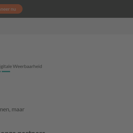
neer nu
igitale Weerbaarheid
emen, maar