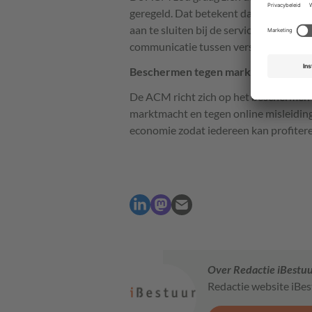
geregeld. Dat betekent dat het makkel
aan te sluiten bij de services in de c
communicatie tussen verschillende IC
Beschermen tegen marktmacht
De ACM richt zich op het beschermen 
marktmacht en tegen online misleiding
economie zodat iedereen kan profitere
Over Redactie iBestu
Redactie website iBe