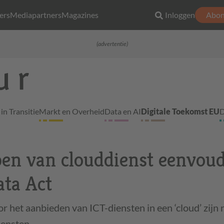
ers
Mediapartners
Magazines
Inloggen
Abon
(advertentie)
in Transitie
Markt en Overheid
Data en AI
Digitale Toekomst EU
D
en van clouddienst eenvoud
ta Act
 het aanbieden van ICT-diensten in een ‘cloud’ zijn
diensten…