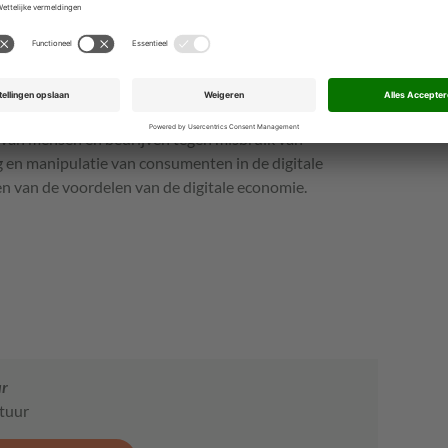
ijker wordt om gegevens uit te wisselen of systemen
loud. Dat kan bijvoorbeeld door open standaarden voor
T-systemen.
van mensen en bedrijven tegen misbruik van
 en manipulatie van consumenten in de digitale
n van de voordelen van de digitale economie.
ur
stuur