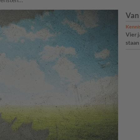
Van
Kenni
Vier 
staan