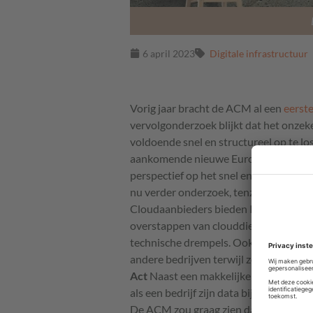
6 april 2023
Digitale infrastructuur
Vorig jaar bracht de ACM al een
eerst
vervolgonderzoek blijkt dat het onzeke
voldoende snel en structureel op te lo
aankomende nieuwe Europese regels zo
perspectief op het snel en effectief o
nu verder onderzoek, tenzij er opnie
Cloudaanbieders bieden IT-diensten d
overstappen van clouddienst niet bel
technische drempels. Ook moeten bed
andere bedrijven terwijl ze de data la
Act
Naast een makkelijkere overstap 
als een bedrijf zijn data bij een aanb
De ACM zou graag zien dat in de Data 