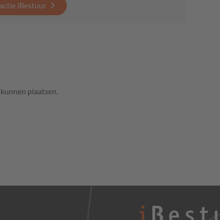
actie iBestuur
e kunnen plaatsen.