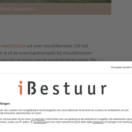
Beeld: Shutterstock
e marktstudie
uit over clouddiensten. Uit het
r is of de overstapdrempels bij clouddiensten
ssen zijn op basis van de mededingingsregels. De
als de Data Act en Digital Markets Act bieden meer
plossen van de geconstateerde marktrisico’s. ACM stopt
uw komen over overstapbelemmeringen.
ie bedrijven online kunnen gebruiken. Ze mogen het
emmeren door bijvoorbeeld onnodig hoge financiële of
rijven gebruik kunnen maken van clouddiensten van
ten staan bij het cloudbedrijf waarmee ze al werken.
Data
mag een clouddienst straks ook geen kosten berekenen
ieder van clouddiensten wil weghalen om over te stappen.
Act ook interoperabiliteit zonder obstakels wordt