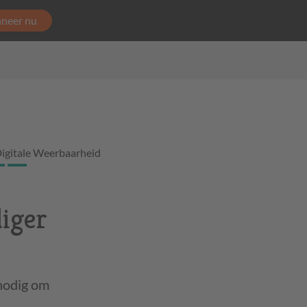
neer nu
igitale Weerbaarheid
iger
 nodig om