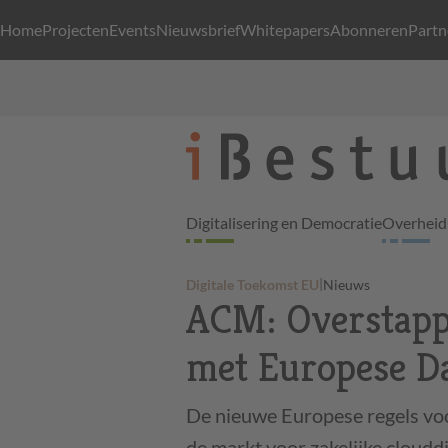
Home
Projecten
Events
Nieuwsbrief
Whitepapers
Abonneren
Partn
Digitalisering en Democratie
Overheid 
|
Digitale Toekomst EU
Nieuws
ACM: Overstapp
met Europese Da
De nieuwe Europese regels voor
de markt voor zakelijke cloud