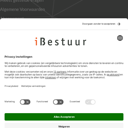
Meest gestelde vragen
Algemene Voorwaarden
Abonnement
Adverteren
Colofon
Nieuwsbrief
Privacyinstellingen