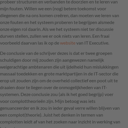
probeer structuren en verbanden te doorzien en te leren van
mijn fouten. Willen we een (nog) betere toekomst voor
diegenen die na ons komen creëren, dan moeten we leren van
onze fouten en het systeem proberen te begrijpen alsmede
onze eigen rol daarin. Als we het systeem niet ter discussie
durven stellen, zullen we er ook niets van leren. Een fraai
voorbeeld daarvan las ik op de
website
van IT Executive.
De conclusie van de schrijver dezes is dat er twee groepen
schuldigen door mij zouden zijn aangewezen namelijk
weigerachtige ambtenaren die uit ijdelheid hun mislukkingen
massaal toedekken en grote marktpartijen in de IT-sector die
erop uit zouden zijn om de overheid collectief een poot uit te
draaien door te liegen over de onmogelijkheden van IT-
systemen. Deze conclusie zou (als ik het goed begrijp) voer
voor complottheorieën zijn. Mijn betoog was iets
genuanceerder en ik zou in ieder geval verre willen blijven van
een complot(theorie). Juist het denken in termen van
complotten leidt af van het zoeken naar inzicht in werking van