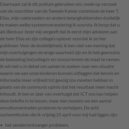
Daarnaast zal ik dit podium gebruiken om, mede op verzoek
van de voorzitter van de Tweede Kamer commissie de heer T.
Elias, mijn vakbroeders en andere belanghebbenden duidelijk
te maken welke systeemverandering ik voorsta. Ik hoop dat u
als iBestuur-lezer mij vergeeft dat ik eerst mijn adviezen aan
de heer Elias en zijn collega’s oplever voordat ik ze hier
publiceer. Voor de duidelijkheid, ik ben niet van mening dat
mijn overtuigingen de enige waarheid zijn en ik heb geenszins
de bedoeling (ex)collega’s en concurrenten de maat te nemen.
Ik wil met u in debat om samen te zoeken naar een situatie
waarin we aan onze kinderen kunnen uitleggen dat kennis en
informatie meer vrijheid tot gevolg zou moeten hebben in
plaats van de communis opinio dat het resultaat meer macht
inhoudt. Ik ben er zeer van overtuigd dat
ICT
ons kan helpen
deze belofte in te lossen, maar dan moeten we een aantal
onvolkomenheden proberen te verhelpen. De acht
systeemfouten die ik vrijdag 25 april voor mij had liggen zijn:
het zender/ontvanger probleem,