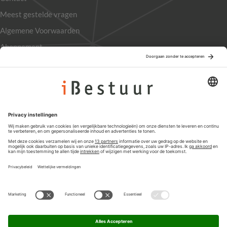
Meest gestelde vragen
Algemene Voorwaarden
Abonnement
Adverteren
Colofon
Nieuwsbrief
Privacyinstellingen