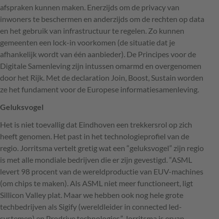
afspraken kunnen maken. Enerzijds om de privacy van
inwoners te beschermen en anderzijds om de rechten op data
en het gebruik van infrastructuur te regelen. Zo kunnen
gemeenten een lock-in voorkomen (de situatie dat je
afhankelijk wordt van één aanbieder). De Principes voor de
Digitale Samenleving zijn intussen omarmd en overgenomen
door het Rijk. Met de declaration Join, Boost, Sustain worden
ze het fundament voor de Europese informatiesamenleving.
Geluksvogel
Het is niet toevallig dat Eindhoven een trekkersrol op zich
heeft genomen. Het past in het technologieprofiel van de
regio. Jorritsma vertelt gretig wat een “geluksvogel” zijn regio
is met alle mondiale bedrijven die er zijn gevestigd. “ASML
levert 98 procent van de wereldproductie van
EUV
-machines
(om chips te maken). Als
ASML
niet meer functioneert, ligt
Sillicon Valley plat. Maar we hebben ook nog hele grote
techbedrijven als Sigify (wereldleider in connected led-
systemen) en Prodrive technologies.” Jorritsma is ervan