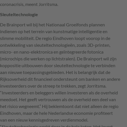
coronacrisis, meent Jorritsma.
Sleuteltechnologie
De Brainport wil bij het Nationaal Groeifonds plannen
indienen op het terrein van kunstmatige intelligentie en
slimme mobiliteit. De regio Eindhoven loopt voorop in de
ontwikkeling van sleuteltechnologieën, zoals 3D-printen,
micro- en nano-elektronica en geïntegreerde fotonica
(microchips die werken op lichtstralen). De Brainport wil zijn
koppositie uitbouwen door sleuteltechnologie te verbinden
aan nieuwe toepassingsgebieden. Het is belangrijk dat de
Rijksoverheid dit financieel ondersteunt om banken en andere
investeerders over de streep te trekken, zegt Jorritsma.
“Investeerders en beleggers willen investeren als de overheid
meedoet. Het geeft vertrouwen als de overheid een deel van
het risico wegneemt.” Hij beklemtoont dat niet alleen de regio
Eindhoven, maar de hele Nederlandse economie profiteert
van een nieuw kennisgedreven verdienmodel.
“Sleuteltechnologie werkt door in de hele keten. Het levert