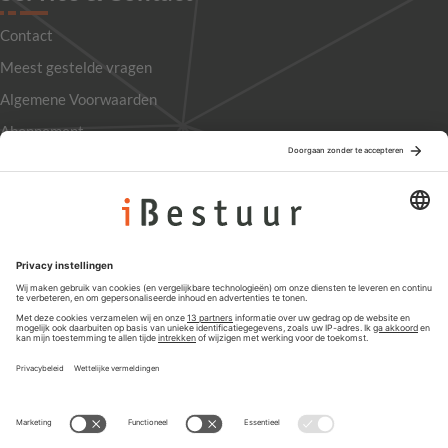
Contact
Meest gestelde vragen
Algemene Voorwaarden
Abonnement
Adverteren
Colofon
Nieuwsbrief
Privacyinstellingen