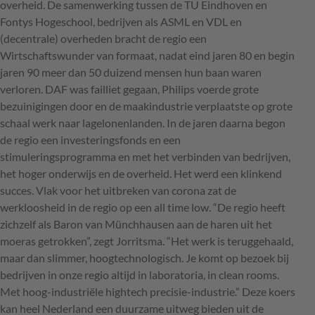
overheid. De samenwerking tussen de TU Eindhoven en
Fontys Hogeschool, bedrijven als
ASML
en
VDL
en
(decentrale) overheden bracht de regio een
Wirtschaftswunder van formaat, nadat eind jaren 80 en begin
jaren 90 meer dan 50 duizend mensen hun baan waren
verloren.
DAF
was failliet gegaan, Philips voerde grote
bezuinigingen door en de maakindustrie verplaatste op grote
schaal werk naar lagelonenlanden. In de jaren daarna begon
de regio een investeringsfonds en een
stimuleringsprogramma en met het verbinden van bedrijven,
het hoger onderwijs en de overheid. Het werd een klinkend
succes. Vlak voor het uitbreken van corona zat de
werkloosheid in de regio op een all time low. “De regio heeft
zichzelf als Baron van Münchhausen aan de haren uit het
moeras getrokken”, zegt Jorritsma. “Het werk is teruggehaald,
maar dan slimmer, hoogtechnologisch. Je komt op bezoek bij
bedrijven in onze regio altijd in laboratoria, in clean rooms.
Met hoog-industriële hightech precisie-industrie.” Deze koers
kan heel Nederland een duurzame uitweg bieden uit de