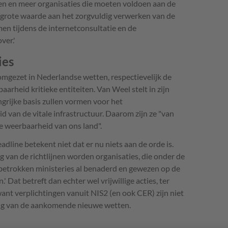
n en meer organisaties die moeten voldoen aan de
 grote waarde aan het zorgvuldig verwerken van de
men tijdens de internetconsultatie en de
ver.'
ies
gezet in Nederlandse wetten, respectievelijk de
rheid kritieke entiteiten. Van Weel stelt in zijn
grijke basis zullen vormen voor het
d van de vitale infrastructuur. Daarom zijn ze "van
e weerbaarheid van ons land".
dline betekent niet dat er nu niets aan de orde is.
 van de richtlijnen worden organisaties, die onder de
betrokken ministeries al benaderd en gewezen op de
' Dat betreft dan echter wel vrijwillige acties, ter
ant verplichtingen vanuit NIS2 (en ook CER) zijn niet
ing van de aankomende nieuwe wetten.