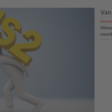
Van
Kenni
Nieuw
meetb