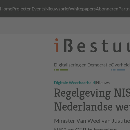
Home
Projecten
Events
Nieuwsbrief
Whitepapers
Abonneren
Partn
Digitalisering en Democratie
Overheid 
|
Digitale Weerbaarheid
Nieuws
Regelgeving NIS
Nederlandse we
Minister Van Weel van Justitie
NIS2 en CER te beperken.