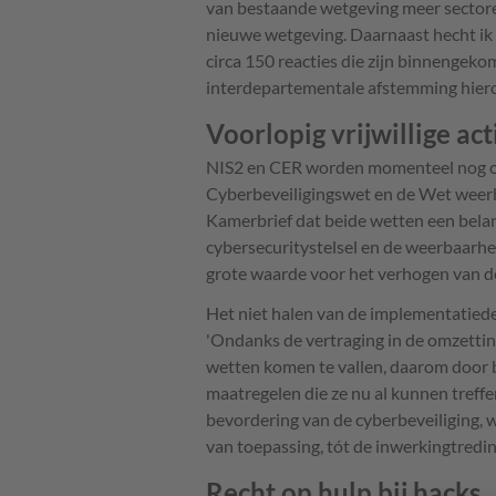
van bestaande wetgeving meer sectore
nieuwe wetgeving. Daarnaast hecht ik
circa 150 reacties die zijn binnengeko
interdepartementale afstemming hiero
Voorlopig vrijwillige act
NIS2 en CER worden momenteel nog om
Cyberbeveiligingswet en de Wet weerbaa
Kamerbrief dat beide wetten een belan
cybersecuritystelsel en de weerbaarhei
grote waarde voor het verhogen van d
Het niet halen van de implementatiedea
'Ondanks de vertraging in de omzetting
wetten komen te vallen, daarom door 
maatregelen die ze nu al kunnen treffen.
bevordering van de cyberbeveiliging, w
van toepassing, tót de inwerkingtred
Recht op hulp bij hacks