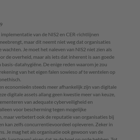
39
 de implementatie van de NIS2 en CER-richtlijnen
meebrengt, maar dit neemt niet weg dat organisaties
 wachten. Je moet het naleven van NIS2 niet zien als
or de overheid, maar als iets dat inherent is aan goede
an basis-datahygiëne. De enige reden waarom je zou
rekening van het eigen falen sowieso af te wentelen op
onethisch.
en economieën steeds meer afhankelijk zijn van digitale
deze digitale assets allang geen kwestie meer van keuze,
ementeren van adequate cyberveiligheid en
alleen voor bescherming tegen mogelijke
, maar verbetert ook de reputatie van organisaties bij
t en kan zelfs concurrentievoordeel opleveren. Zeker in
ins. Je mag het als organisatie ook gewoon van de
elfs (upstream) eisen dat ze de boel op orde hebben. Tot