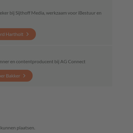
eker bij Sijthoff Media, werkzaam voor iBestuur en
erd Hartholt
kenner en contentproducent bij AG Connect
per Bakker
e kunnen plaatsen.