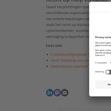
Naast verplichtingen spelen er ook rec
verschillende organisaties, in verband
van enkele bepalingen uit de NIS2-rich
zoals het recht op bijstand van een C
cyberincidenten.' Justitie-minister Va
vertraging te beperken voor de weerb
Lees ook:
Cyberbeveiligingswet (NIS2) treedt 
JenV: Naleving van cybersecuritywe
Nederlandse overheid haalt NIS2-im