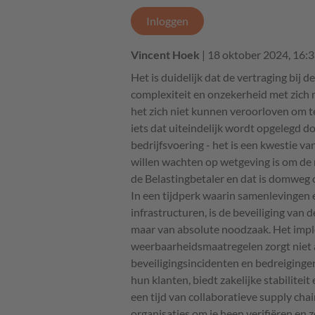
Inloggen
Vincent Hoek
| 18 oktober 2024, 16:
Het is duidelijk dat de vertraging bij
complexiteit en onzekerheid met zich 
het zich niet kunnen veroorloven om te
iets dat uiteindelijk wordt opgelegd do
bedrijfsvoering - het is een kwestie v
willen wachten op wetgeving is om de 
de Belastingbetaler en dat is domweg 
In een tijdperk waarin samenlevingen 
infrastructuren, is de beveiliging van 
maar van absolute noodzaak. Het impl
weerbaarheidsmaatregelen zorgt niet 
beveiligingsincidenten en bedreigingen
hun klanten, biedt zakelijke stabilitei
een tijd van collaboratieve supply cha
organisaties om je heen verifiëren en z