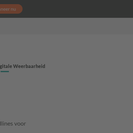
neer nu
gitale Weerbaarheid
dlines voor