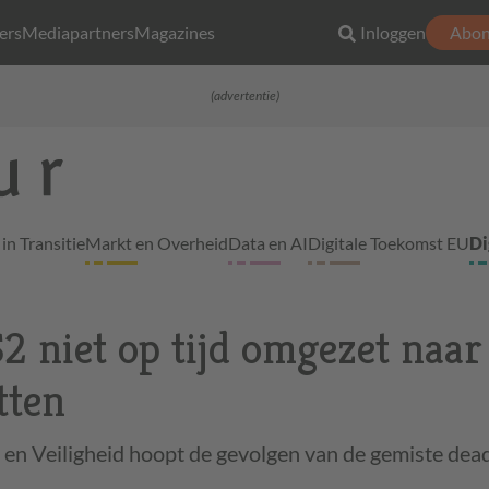
ers
Mediapartners
Magazines
Inloggen
Abon
(advertentie)
in Transitie
Markt en Overheid
Data en AI
Digitale Toekomst EU
Di
2 niet op tijd omgezet naar
tten
 en Veiligheid hoopt de gevolgen van de gemiste dea