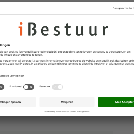
hten en die nu al wel gelden. 'Daarnaast zullen
 met de hieronder toegelichte rechtstreekse werking
tlijn, al per 17 oktober 2024 bepaalde rechten hebben,
omputer Incident Response Team (CSIRT) bij
n Weel stelt dat hij zo probeert de gevolgen van de
aarheid van Nederland.
in tweede of derde kwartaal 2025 in werking - iBestuur
t NIS2 voorlopig niet afdwingbaar - iBestuur
plementatiedeadline niet - iBestuur