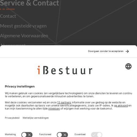
Service & Contact
Contact
Meest gestelde vragen
Algemene Voorwaarden
Abonnement
Adverteren
Colofon
Nieuwsbrief
Privacyinstellingen