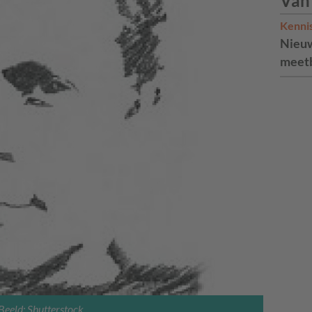
Van
Kenni
Nieuw
meetb
Beeld: Shutterstock