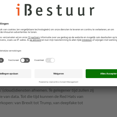
nleiding tot het laten varen van de eis dat klanten bij
en hebben. Immers, zij waren dan ook aansprakelijk als
en. Zo ontstond er meer belangstelling voor Escrow-
e over de laatste broncode van een softwarepakket kunt
f op zou blazen. Dus dat was dan een oplossing,
g in 1992 failleerde.
erleden, en met de aankoop van Red Hat is de cirkel
 aan. Maar waar veel burgers en bedrijven zich nog
ta het nieuwe goud is, en dat dat veel beter beschermd
n nergens in de cloud, en wat doen die partijen er
tachtig van de vorige eeuw de waarde van Software-as-
et groeit bij de huidige leveranciers: burgers en
’ (cloud)diensten afnemen. Te gelegener tijd zullen zij
de van data. Tot die tijd kunnen de Red Hats van
erkopen: van Brexit tot Trump, van deepfake tot