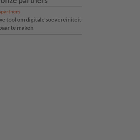
 onze partners
spartners
e tool om digitale soevereiniteit
aar te maken