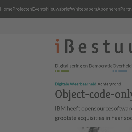
Home
Projecten
Events
Nieuwsbrief
Whitepapers
Abonneren
Partn
Digitalisering en Democratie
Overheid 
|
Digitale Weerbaarheid
Achtergrond
Object-code-onl
IBM heeft opensourcesoftwareb
grootste acquisities in haar so