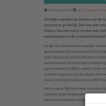
24 februari 2020
ICT-projecten
,
Toe
Destijds voerden de kosten van de h
sources er gratis bij. Dat was niet mi
cetera. Als men hard- en dus ook sof
aanpassingen in de systeemsoftware
Lange tijd werd software gezien als k
genoodzaakt om een decreet uit te vaa
meer standaard broncode mee zouden le
concurrenten de broncode zouden krij
werd bekend als
IBM
’s object-code-onl
hoorde er gewoon bij, en daarin kon m
meest (hele) grote klanten van
IBM
da
Het is natuurlijk niet meer van deze ti
compiler gaat aanpassen omdat er dingen
opensourcegemeenschap zie ik dat ook 