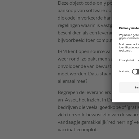
Deze object-code-only policy gaf ook aa
aankoop van software ook de code wild
die code in verkeerde handen zou vall
regelingen waarin is vastgelegd dat j
beschikken als een leverancier zichzel
bijvoorbeeld toen computerbedrijf Wan
IBM
kent open source vanuit een ver v
weer rond: zo pakt men samen de cloud
onvoldoende van bewust zijn, is dat da
moet worden. Data staan nu al overal e
allemaal mee?
Begrepen de leveranciers in de jaren 
an-Asset, het inzicht in Data-as-an-Ass
bedrijven die veelal goedkope of ‘gratis
zich ten volle bewust zijn van de waar
vandaag je gemakkelijk ‘red herring’ v
vaccinatiecomplot.