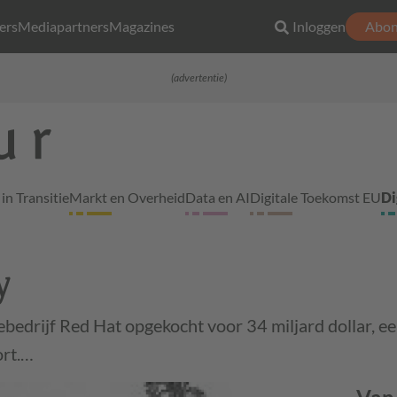
ers
Mediapartners
Magazines
Inloggen
Abon
(advertentie)
in Transitie
Markt en Overheid
Data en AI
Digitale Toekomst EU
Di
y
edrijf Red Hat opgekocht voor 34 miljard dollar, ee
ort.…