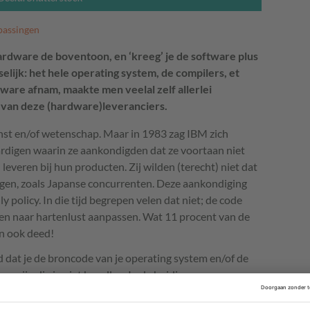
passingen
ardware de boventoon, en ‘kreeg’ je de software plus
sselijk: het hele operating system, de compilers, et
tware afnam, maakte men veelal zelf allerlei
 van deze (hardware)leveranciers.
unst en/of wetenschap. Maar in 1983 zag
IBM
zich
rdigen waarin ze aankondigden dat ze voortaan niet
veren bij hun producten. Zij wilden (terecht) niet dat
gen, zoals Japanse concurrenten. Deze aankondiging
y policy. In die tijd begrepen velen dat niet; de code
en naar hartenlust aanpassen. Wat 11 procent van de
n ook deed!
jd dat je de broncode van je operating system en/of de
 zijn die je niet bevallen. In de huidige
niet bij operating systems en belangrijke compilers.