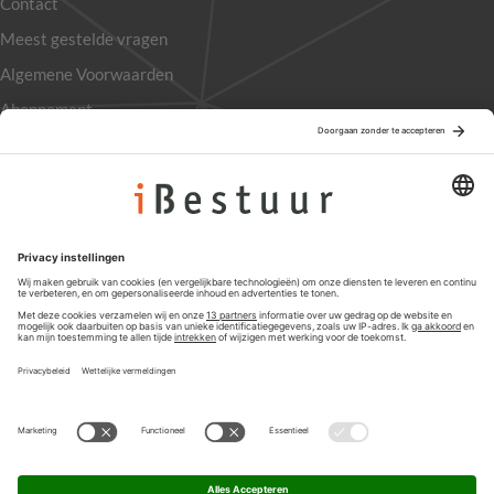
Contact
Meest gestelde vragen
Algemene Voorwaarden
Abonnement
Adverteren
Colofon
Nieuwsbrief
Privacyinstellingen