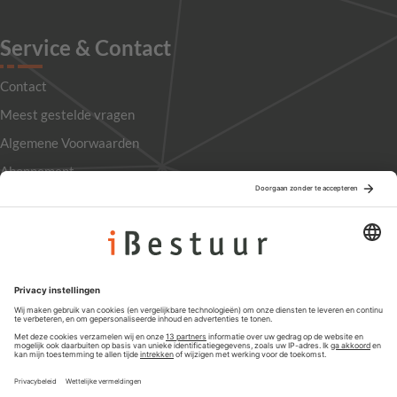
Service & Contact
Contact
Meest gestelde vragen
Algemene Voorwaarden
Abonnement
Adverteren
Colofon
Nieuwsbrief
Privacyinstellingen