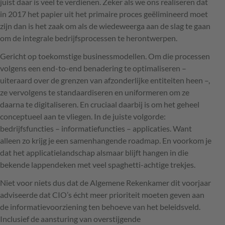
juist daar is veel te verdienen. Zeker als we ons realiseren dat
in 2017 het papier uit het primaire proces geëlimineerd moet
zijn dan is het zaak om als de wiedeweerga aan de slag te gaan
om de integrale bedrijfsprocessen te herontwerpen.
Gericht op toekomstige businessmodellen. Om die processen
volgens een end-to-end benadering te optimaliseren –
uiteraard over de grenzen van afzonderlijke entiteiten heen –,
ze vervolgens te standaardiseren en uniformeren om ze
daarna te digitaliseren. En cruciaal daarbij is om het geheel
conceptueel aan te vliegen. In de juiste volgorde:
bedrijfsfuncties – informatiefuncties – applicaties. Want
alleen zo krijg je een samenhangende roadmap. En voorkom je
dat het applicatielandschap alsmaar blijft hangen in die
bekende lappendeken met veel spaghetti-achtige trekjes.
Niet voor niets dus dat de Algemene Rekenkamer dit voorjaar
adviseerde dat
CIO
’s écht meer prioriteit moeten geven aan
de informatievoorziening ten behoeve van het beleidsveld.
Inclusief de aansturing van overstijgende