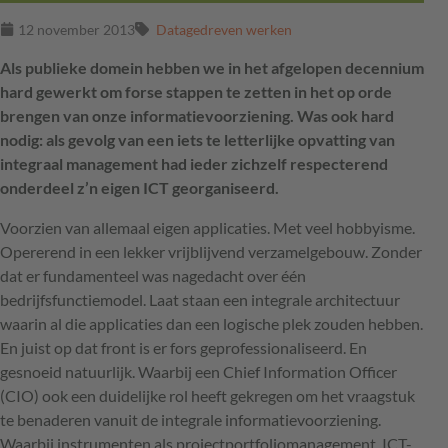
12 november 2013
Datagedreven werken
Als publieke domein hebben we in het afgelopen decennium
hard gewerkt om forse stappen te zetten in het op orde
brengen van onze informatievoorziening. Was ook hard
nodig: als gevolg van een iets te letterlijke opvatting van
integraal management had ieder zichzelf respecterend
onderdeel z’n eigen ICT georganiseerd.
Voorzien van allemaal eigen applicaties. Met veel hobbyisme.
Opererend in een lekker vrijblijvend verzamelgebouw. Zonder
dat er fundamenteel was nagedacht over één
bedrijfsfunctiemodel. Laat staan een integrale architectuur
waarin al die applicaties dan een logische plek zouden hebben.
En juist op dat front is er fors geprofessionaliseerd. En
gesnoeid natuurlijk. Waarbij een Chief Information Officer
(
CIO
) ook een duidelijke rol heeft gekregen om het vraagstuk
te benaderen vanuit de integrale informatievoorziening.
Waarbij instrumenten als projectportfoliomanagement,
ICT
-