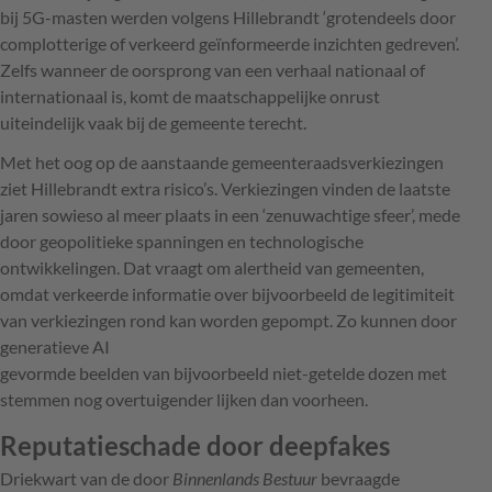
bij 5G-masten werden volgens Hillebrandt ‘grotendeels door
complotterige of verkeerd geïnformeerde inzichten gedreven’.
Zelfs wanneer de oorsprong van een verhaal ­nationaal of
internationaal is, komt de maatschap­pelijke onrust
uiteindelijk vaak bij de ­gemeente terecht.
Met het oog op de aanstaande ­gemeenteraadsverkiezingen
ziet ­Hillebrandt extra risico’s. Verkiezingen ­vinden de laatste
jaren sowieso al meer plaats in een ‘zenuwachtige sfeer’, mede
door geopolitieke spanningen en technologische
ontwikkelingen. Dat vraagt om alertheid van gemeenten,
omdat verkeerde informatie over bijvoorbeeld de legitimiteit
van verkiezingen rond kan worden gepompt. Zo kunnen door
generatieve AI
gevormde beelden van bijvoorbeeld niet-getelde dozen met
stemmen nog overtuigender lijken dan voorheen.
Reputatieschade door deepfakes
Driekwart van de door
Binnenlands ­Bestuur
bevraagde