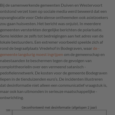
Bij de ­samenwerkende gemeenten Duiven en Westervoort
ontstond verzet toen op sociale media werd beweerd dat een
opvang­locatie voor ­Oekraïense ontheemden ook asielzoekers
zou gaan huisvesten. Het bericht was onjuist. In meerdere
gemeenten versterkten dergelijke berichten de polarisatie.
Soms leidden ze zelfs tot bedreigingen aan het adres van de
lokale ­bestuurders. Een extremer voorbeeld speelde zich af
rond de begraafplaats Vredehof in Bodegraven, waar
de ­
gemeente langdurig moest ingrijpen
om de gemeenschap en
nabestaanden te beschermen tegen de gevolgen van
complottheorieën over een vermeend satanisch ­
pedofielennetwerk. De kosten voor de ­gemeente Bodegraven
liepen in de tienduizenden ­euro’s. De incidenten ­illustreren
dat desinformatie niet alleen een communicatief vraagstuk is,
maar ook kan uitmonden in serieuze maatschappelijke ­
ontwrichting.