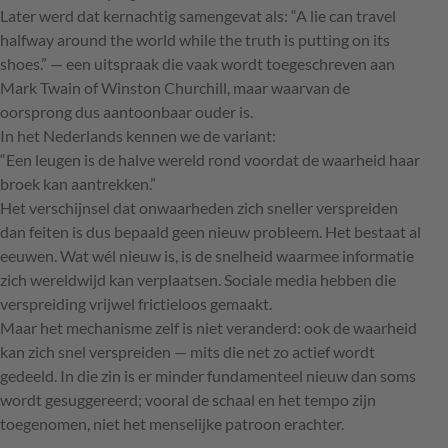
Later werd dat kernachtig samengevat als: “A lie can travel
halfway around the world while the truth is putting on its
shoes.” — een uitspraak die vaak wordt toegeschreven aan
Mark Twain of Winston Churchill, maar waarvan de
oorsprong dus aantoonbaar ouder is.
In het Nederlands kennen we de variant:
“Een leugen is de halve wereld rond voordat de waarheid haar
broek kan aantrekken.”
Het verschijnsel dat onwaarheden zich sneller verspreiden
dan feiten is dus bepaald geen nieuw probleem. Het bestaat al
eeuwen. Wat wél nieuw is, is de snelheid waarmee informatie
zich wereldwijd kan verplaatsen. Sociale media hebben die
verspreiding vrijwel frictieloos gemaakt.
Maar het mechanisme zelf is niet veranderd: ook de waarheid
kan zich snel verspreiden — mits die net zo actief wordt
gedeeld. In die zin is er minder fundamenteel nieuw dan soms
wordt gesuggereerd; vooral de schaal en het tempo zijn
toegenomen, niet het menselijke patroon erachter.