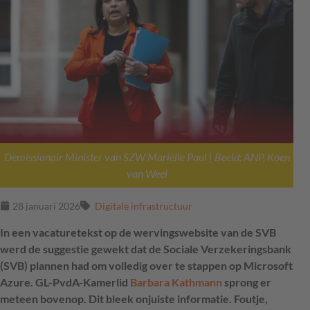
Demissionair Minister van SZW Mariëlle Paul | Beeld: ANP, Koen
van Weel
28 januari 2026
Digitale infrastructuur
In een vacaturetekst op de wervingswebsite van de SVB
werd de suggestie gewekt dat de Sociale Verzekeringsbank
(SVB) plannen had om volledig over te stappen op Microsoft
Azure. GL-PvdA-Kamerlid
Barbara Kathmann
sprong er
meteen bovenop. Dit bleek onjuiste informatie. Foutje,