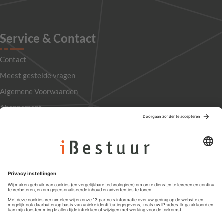
Service & Contact
Contact
Meest gestelde vragen
Algemene Voorwaarden
Abonnement
Adverteren
Colofon
Nieuwsbrief
Privacyinstellingen