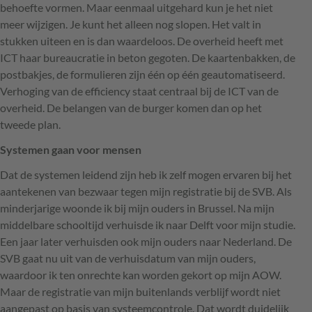
behoefte vormen. Maar eenmaal uitgehard kun je het niet
meer wijzigen. Je kunt het alleen nog slopen. Het valt in
stukken uiteen en is dan waardeloos. De overheid heeft met
ICT
haar bureaucratie in beton gegoten. De kaartenbakken, de
postbakjes, de formulieren zijn één op één geautomatiseerd.
Verhoging van de efficiency staat centraal bij de
ICT
van de
overheid. De belangen van de burger komen dan op het
tweede plan.
Systemen gaan voor mensen
Dat de systemen leidend zijn heb ik zelf mogen ervaren bij het
aantekenen van bezwaar tegen mijn registratie bij de
SVB
. Als
minderjarige woonde ik bij mijn ouders in Brussel. Na mijn
middelbare schooltijd verhuisde ik naar Delft voor mijn studie.
Een jaar later verhuisden ook mijn ouders naar Nederland. De
SVB
gaat nu uit van de verhuisdatum van mijn ouders,
waardoor ik ten onrechte kan worden gekort op mijn
AOW
.
Maar de registratie van mijn buitenlands verblijf wordt niet
aangepast op basis van systeemcontrole. Dat wordt duidelijk