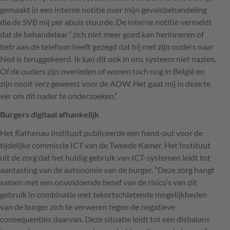
gemaakt in een interne notitie over mijn gevalsbehandeling
die de
SVB
mij per abuis stuurde. De interne notitie vermeldt
dat de behandelaar “zich niet meer goed kan herinneren of
betr aan de telefoon heeft gezegd dat hij met zijn ouders naar
Ned is teruggekeerd. Ik kan dit ook in ons systeem niet nazien.
Of de ouders zijn overleden of wonen toch nog in België en
zijn nooit verz geweest voor de
AOW
. Het gaat mij in deze te
ver om dit nader te onderzoeken.”
Burgers digitaal afhankelijk
Het Rathenau Instituut publiceerde een hand-out voor de
tijdelijke commissie
ICT
van de Tweede Kamer. Het Instituut
uit de zorg dat het huidig gebruik van
ICT
-systemen leidt tot
aantasting van de autonomie van de burger. “Deze zorg hangt
samen met een onvoldoende besef van de risico’s van dit
gebruik in combinatie met tekortschietende mogelijkheden
van de burger zich te verweren tegen de negatieve
consequenties daarvan. Deze situatie leidt tot een disbalans