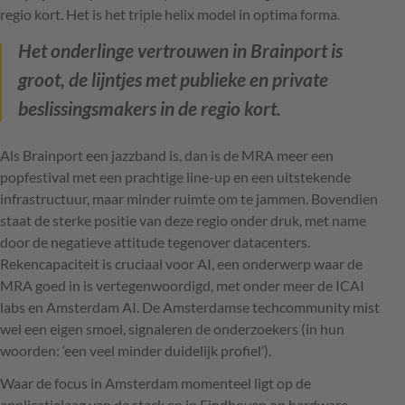
regio kort. Het is het triple helix model in optima forma.
Het onderlinge vertrouwen in Brainport is
groot, de lijntjes met publieke en private
beslissingsmakers in de regio kort.
Als Brainport een jazzband is, dan is de MRA meer een
popfestival met een prachtige line-up en een uitstekende
infrastructuur, maar minder ruimte om te jammen. Bovendien
staat de sterke positie van deze regio onder druk, met name
door de negatieve attitude tegenover datacenters.
Rekencapaciteit is cruciaal voor AI, een onderwerp waar de
MRA goed in is vertegenwoordigd, met onder meer de ICAI
labs en Amsterdam AI. De Amsterdamse techcommunity mist
wel een eigen smoel, signaleren de onderzoekers (in hun
woorden: ‘een veel minder duidelijk profiel’).
Waar de focus in Amsterdam momenteel ligt op de
applicatielaag van de stack en in Eindhoven op hardware-