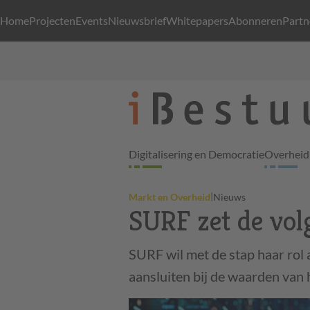
Home
Projecten
Events
Nieuwsbrief
Whitepapers
Abonneren
Partn
Digitalisering en Democratie
Overheid 
|
Markt en Overheid
Nieuws
SURF zet de vol
SURF wil met de stap haar rol 
aansluiten bij de waarden van