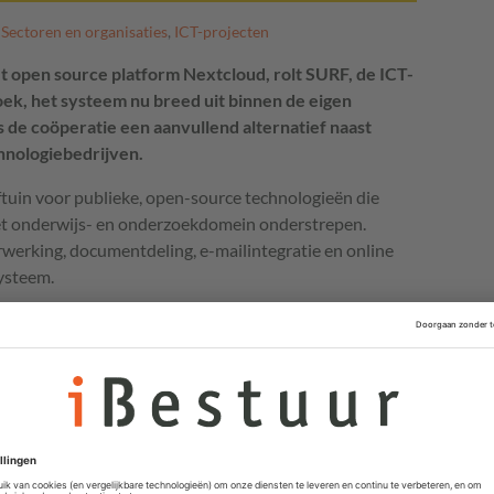
,
Sectoren en organisaties
,
ICT-projecten
t open source platform Nextcloud, rolt SURF, de ICT-
ek, het systeem nu breed uit binnen de eigen
 de coöperatie een aanvullend alternatief naast
hnologiebedrijven.
ftuin voor publieke, open-source technologieën die
het onderwijs- en onderzoekdomein onderstrepen.
rwerking, documentdeling, e-mailintegratie en online
ysteem.
et tot de eigen organisatie te beperken, richt SURF een
n met leden onderzoekt SURF hierin alternatieve
t als doel gezamenlijk toe te werken naar een
traal staan.
 ook of Nextcloud-coöperatiebreed ingezet kan