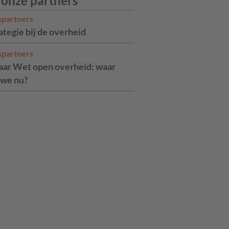
 onze partners
spartners
ategie bij de overheid
spartners
jaar Wet open overheid: waar
 we nu?