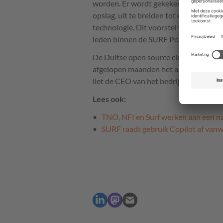
worden. Er wordt gekeken naar de moge
opslag, uit te breiden tot een volwa
technologie. Dit voorstel wordt voor
leden binnen de SURF Portfolio Advie
De Duitse open source cloudaanbieder 
afgelopen maanden het aantal aanvragen
liet de CEO van het bedrijf Frank Karl
Lees ook:
TNO, NFI en Surf werken aan een na
SURF raadt gebruik Copilot af vanwe