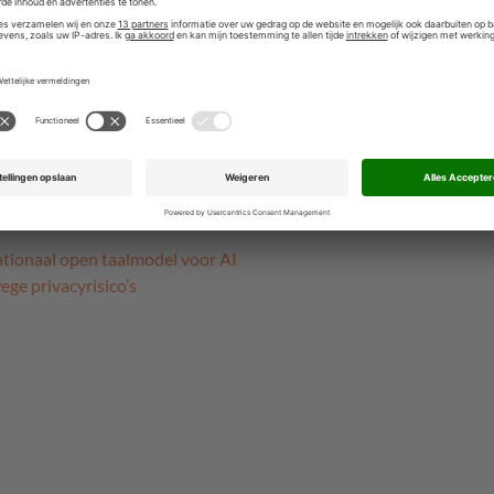
lijkheid om SURFdrive, de huidige dienst voor veilige
ardig samenwerkingsplatform gebaseerd op Nextcloud-
 de zomer besproken met een vertegenwoordiging van
scommissie.
gaf eerder tegenover iBestuur aan dat het de
 van potentiële klanten spectaculair ziet stijgen, zo
itschek weten.
tionaal open taalmodel voor AI
ge privacyrisico’s