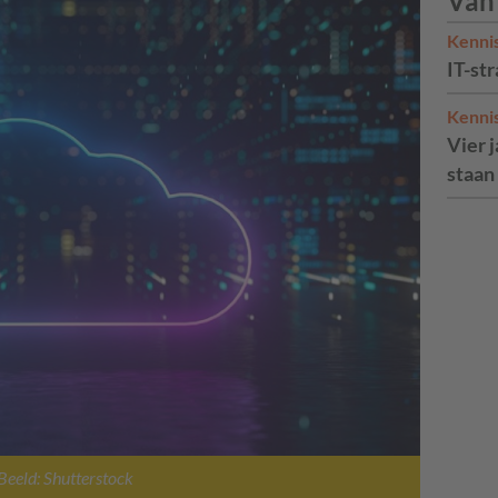
Van
Kenni
IT-str
Kenni
Vier 
staan
Beeld: Shutterstock