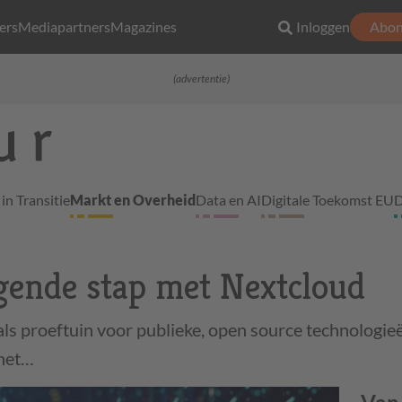
ers
Mediapartners
Magazines
Inloggen
Abon
(advertentie)
in Transitie
Markt en Overheid
Data en AI
Digitale Toekomst EU
D
gende stap met Nextcloud
als proeftuin voor publieke, open source technologieë
 het…