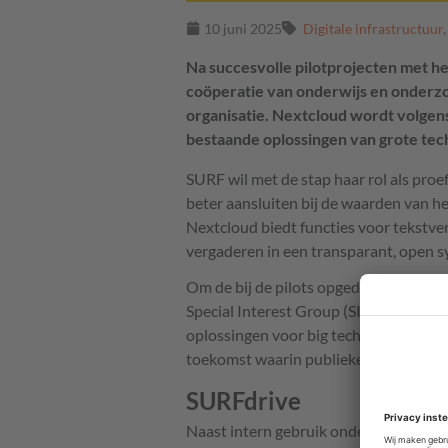
10 juni 2025
Digitale infrastructuur
Na succesvolle pilotprojecten met he
coöperatie van onderwijs en onderzo
organisatie. Nextcloud wordt volgens
bestaande oplossingen van grote tec
SURF wil met de stap haar rol als proe
beter aansluiten bij de waarden van 
Nextcloud biedt functies voor tekstve
vergaderen in een transparant, open s
Om de bij de pilots opgedane kennis ni
Special Interest Group (SIG) op. Same
oplossingen voor big tech-diensten, me
toekomst waarin publieke waarden cen
SURFdrive
Naast intern gebruik onderzoekt SURF