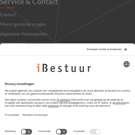
Service & Contact
Contact
Meest gestelde vragen
Algemene Voorwaarden
Abonnement
Adverteren
Colofon
Nieuwsbrief
Privacyinstellingen