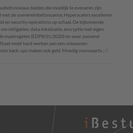
uïteitsniveaus bieden die moeilijk te evenaren zijn
l met de soevereiniteitsnuance. Hyperscalers excelleren
d en security‑operations op schaal. De bijkomende
l om mitigaties: data‑lokalisatie, encryptie met eigen
nde maatregelen (EDPB 01/2020) en waar passend
 Staat moet hard werken aan een volwassen
kosten back-ups maken ook geld. Moedig voorwaarts ;-!