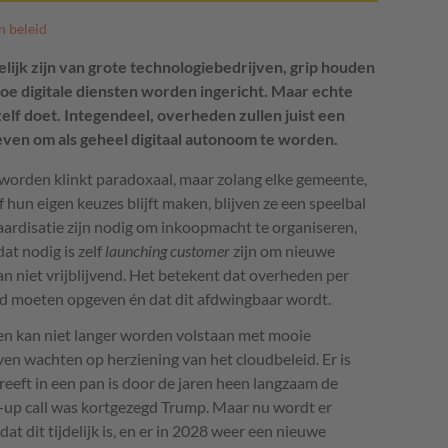
n beleid
ijk zijn van grote technologiebedrijven, grip houden
oe digitale diensten worden ingericht. Maar echte
zelf doet. Integendeel, overheden zullen juist een
ven om als geheel digitaal autonoom te worden.
rden klinkt paradoxaal, maar zolang elke gemeente,
f hun eigen keuzes blijft maken, blijven ze een speelbal
ardisatie zijn nodig om inkoopmacht te organiseren,
dat nodig is zelf
launching customer
zijn om nieuwe
an niet vrijblijvend. Het betekent dat overheden per
eid moeten opgeven én dat dit afdwingbaar wordt.
en kan niet langer worden volstaan met mooie
ven wachten op herziening van het cloudbeleid. Er is
 kreeft in een pan is door de jaren heen langzaam de
-up call was kortgezegd Trump. Maar nu wordt er
 dit tijdelijk is, en er in 2028 weer een nieuwe