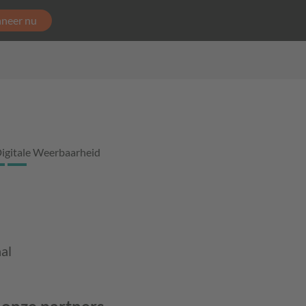
neer nu
igitale Weerbaarheid
al