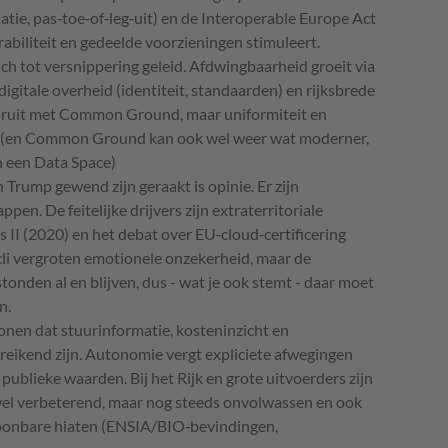
ie, pas‑toe‑of‑leg‑uit) en de Interoperable Europe Act
rabiliteit en gedeelde voorzieningen stimuleert.
sch tot versnippering geleid. Afdwingbaarheid groeit via
gitale overheid (identiteit, standaarden) en rijksbrede
ruit met Common Ground, maar uniformiteit en
jk. (en Common Ground kan ook wel weer wat moderner,
n een Data Space)
Trump gewend zijn geraakt is opinie. Er zijn
pen. De feitelijke drijvers zijn extraterritoriale
I (2020) en het debat over EU‑cloud‑certificering
ycli vergroten emotionele onzekerheid, maar de
stonden al en blijven, dus - wat je ook stemt - daar moet
n.
en dat stuurinformatie, kosteninzicht en
ereikend zijn. Autonomie vergt expliciete afwegingen
n publieke waarden. Bij het Rijk en grote uitvoerders zijn
wel verbeterend, maar nog steeds onvolwassen en ook
oonbare hiaten (ENSIA/BIO‑bevindingen,