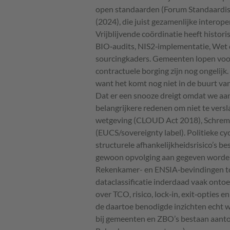
open standaarden (Forum Standaardisat
(2024), die juist gezamenlijke interope
Vrijblijvende coördinatie heeft histori
BIO‑audits, NIS2‑implementatie, Wet di
sourcingkaders. Gemeenten lopen voo
contractuele borging zijn nog ongeli
want het komt nog niet in de buurt va
Dat er een snooze dreigt omdat we aan 
belangrijkere redenen om niet te verslap
wetgeving (CLOUD Act 2018), Schrems I
(EUCS/sovereignty label). Politieke c
structurele afhankelijkheidsrisico’s be
gewoon opvolging aan gegeven worde
Rekenkamer- en ENSIA‑bevindingen ton
dataclassificatie inderdaad vaak onto
over TCO, risico, lock‑in, exit‑opties e
de daartoe benodigde inzichten echt 
bij gemeenten en ZBO’s bestaan aant