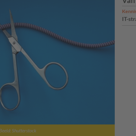
Van
Kenni
IT-str
Beeld: Shutterstock