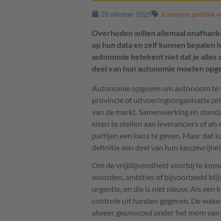
28 oktober 2025
Europese politiek e
Overheden willen allemaal onafhankel
op hun data en zelf kunnen bepalen h
autonomie betekent niet dat je alles 
deel van hun autonomie moeten opge
Autonomie opgeven om autonoom te wo
provincie of uitvoeringsorganisatie zel
van de markt. Samenwerking en standa
eisen te stellen aan leveranciers of als 
partijen een kans te geven. Maar dat k
definitie een deel van hun keuzevrijh
Om de vrijblijvendheid voorbij te kom
woorden, ambities of bijvoorbeeld blij
urgentie, en die is niet nieuw. Als een
controle uit handen gegeven. De wake
alweer gesnoozed onder het mom van dat