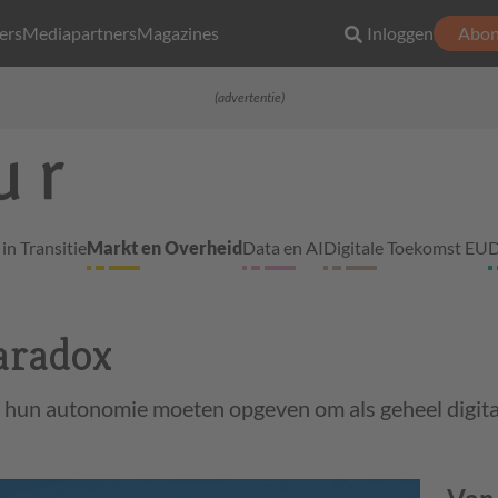
ers
Mediapartners
Magazines
Inloggen
Abon
(advertentie)
in Transitie
Markt en Overheid
Data en AI
Digitale Toekomst EU
D
aradox
 hun autonomie moeten opgeven om als geheel digita