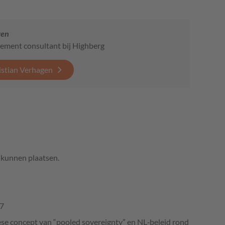
gen
ment consultant bij Highberg
istian Verhagen
e kunnen plaatsen.
07
pese concept van “pooled sovereignty” en NL‑beleid rond