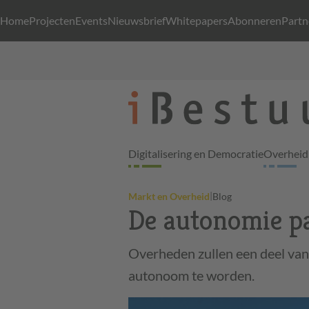
Home
Projecten
Events
Nieuwsbrief
Whitepapers
Abonneren
Partn
Digitalisering en Democratie
Overheid 
|
Markt en Overheid
Blog
De autonomie p
Overheden zullen een deel van
autonoom te worden.