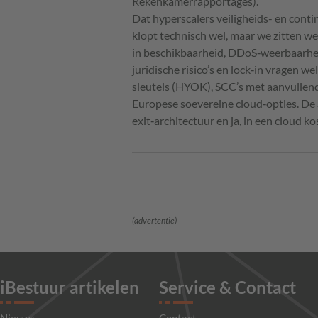
Rekenkamerrapportages).
Dat hyperscalers veiligheids- en contin
klopt technisch wel, maar we zitten we
in beschikbaarheid, DDoS‑weerbaarhei
juridische risico’s en lock‑in vragen we
sleutels (HYOK), SCC’s met aanvulle
Europese soevereine cloud‑opties. De
exit‑architectuur en ja, in een cloud 
(advertentie)
iBestuur artikelen
Service & Contact