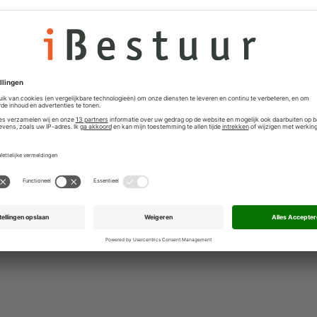
den geborgd worden. Dat begint met volwassen
 afspraken en maatregelen die de weerbaarheid en
estuurlijk vraagstuk. Het vraagt om inzicht en duidelijke
kost het, en wat laten we ervoor? Die afwegingen moeten
len in concrete besluiten. Dan wordt snel genoeg
 de enige optie is.
niteit van Nederland en Europa te versterken - iBestuur
ngen voor digitale autonomie - iBestuur
 naar digitale autonomie met steun voor EuroStack -