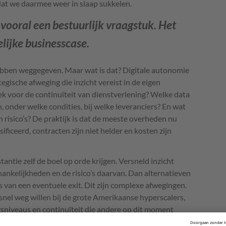
s dat we daarmee weer in slaap sukkelen.
 vooral een bestuurlijk vraagstuk. Het
elijke businesscase.
ebben weggegeven. Maar wat is dat? Digitale autonomie
tegische afweging die inzicht vereist in de eigen
iek voor de continuïteit van dienstverlening? Welke data
, onder welke condities, bij welke leveranciers? En wat
n in risico’s? De praktijk is dat de meeste overheden nu
ificeerd, contracten zijn niet helder en kosten zijn
antie zelf de boel op orde krijgen. Versneld inzicht
fhankelijkheden en de risico’s daarvan. Dan alternatieven
 van een eventuele exit. Dit zijn complexe afwegingen.
snel weg willen bij de grote Amerikaanse hyperscalers,
sniveaus en continuïteit die andere op dit moment
t dan ook raadzamer om wel samen te werken, maar dan