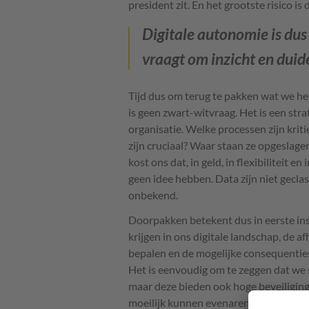
president zit. En het grootste risico i
Digitale autonomie is dus
vraagt om inzicht en duid
Tijd dus om terug te pakken wat we h
is geen zwart-witvraag. Het is een stra
organisatie. Welke processen zijn krit
zijn cruciaal? Waar staan ze opgeslagen
kost ons dat, in geld, in flexibiliteit e
geen idee hebben. Data zijn niet geclass
onbekend.
Doorpakken betekent dus in eerste inst
krijgen in ons digitale landschap, de a
bepalen en de mogelijke consequenties
Het is eenvoudig om te zeggen dat we 
maar deze bieden ook hoge beveiliging
moeilijk kunnen evenaren. Soms is he