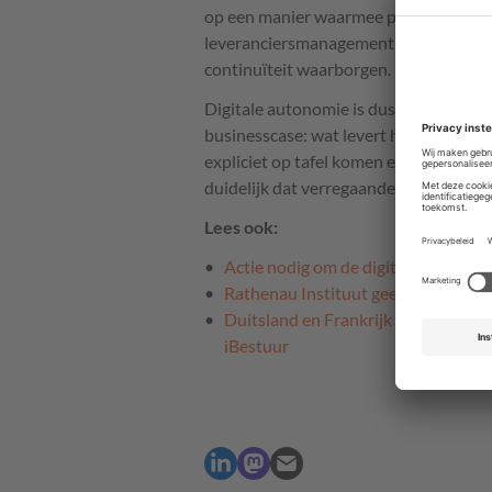
op een manier waarmee publieke waar
leveranciersmanagement, transparante
continuïteit waarborgen.
Digitale autonomie is dus vooral een b
businesscase: wat levert het op, wat 
expliciet op tafel komen en zich verta
duidelijk dat verregaande samenwerking
Lees ook:
Actie nodig om de digitale soeverei
Rathenau Instituut geeft aanbeveli
Duitsland en Frankrijk zetten koers
iBestuur