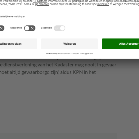
bied
gens KPN aan alle BIO-normen aan de hoogste eisen
chikbaarheid, compliance en duurzaamheid. De gegevens
rondgebied verwerkt en opgeslagen. Ook geeft KPN
NIS2-compliance en duurzaamheidsrapportages.
registratie van al het vastgoed in Nederland. Ook houdt
estanden van Nederland bij. 'Dit is een belangrijke
De dienstverlening van het Kadaster mag nooit in gevaar
et altijd gewaarborgd zijn', aldus KPN in het