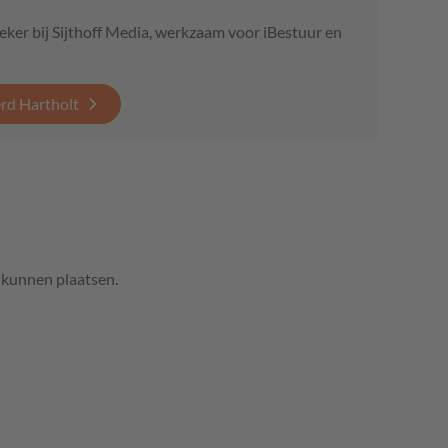
eker bij Sijthoff Media, werkzaam voor iBestuur en
erd Hartholt
e kunnen plaatsen.