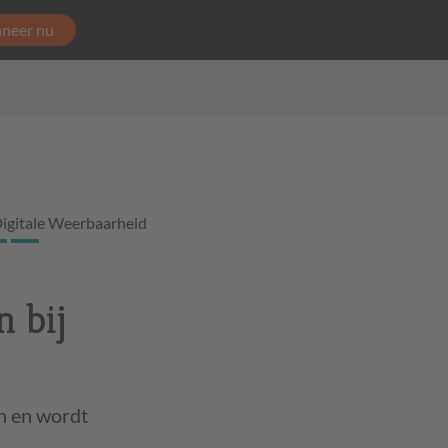
neer nu
igitale Weerbaarheid
 bij
n en wordt