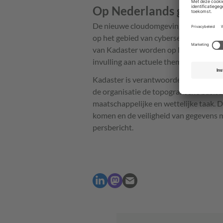
Op Nederlands grondge
De nieuwe cloudomgeving voldoet vol
op het gebied van cybersecurity, bes
van Kadaster worden op Nederlands g
invulling aan actuele thema's zoals 
Kadaster is verantwoordelijk voor de 
de organisatie de topografische basisb
maatschappelijke en wettelijke taak. 
komen en de veiligheid van gegevens mo
persbericht.