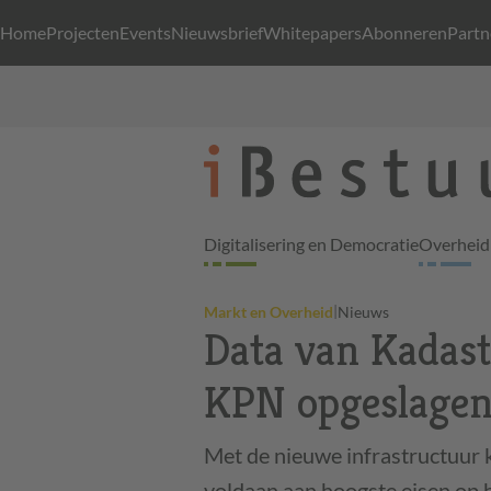
Home
Projecten
Events
Nieuwsbrief
Whitepapers
Abonneren
Partn
Digitalisering en Democratie
Overheid 
|
Markt en Overheid
Nieuws
Data van Kadast
KPN opgeslage
Met de nieuwe infrastructuur 
voldaan aan hoogste eisen op 