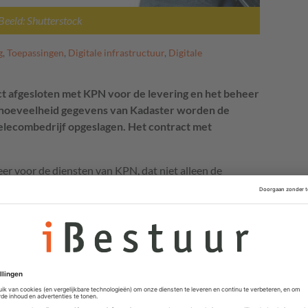
Beeld: Shutterstock
g
,
Toepassingen
,
Digitale infrastructuur
,
Digitale
t afgesloten met KPN voor de levering en het beheer
 hoeveelheid gegevens van Kadaster worden de
elecombedrijf opgeslagen. Het contract met
er voor de diensten van KPN, dat niet alleen de
voor de implementatie, waaronder het verhuizen van de
uwe platform. Met de nieuwe infrastructuur kan
oderniseren, zo wordt gemeld in een persbericht.
urcingcontract voor honderd miljoen euro met
rs moesten overstappen. Die overeenkomst voor
g en rekencentrum-dienstverlening loopt eind van dit