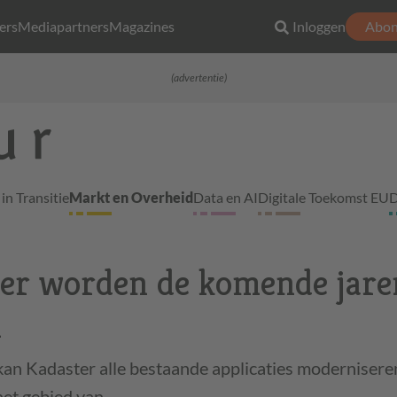
ers
Mediapartners
Magazines
Inloggen
Abon
(advertentie)
in Transitie
Markt en Overheid
Data en AI
Digitale Toekomst EU
D
er worden de komende jaren
n
kan Kadaster alle bestaande applicaties modernisere
het gebied van…