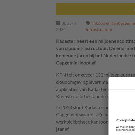
30 april
Inkoop en aanbestedin
2024
infrastructuur
Kadaster heeft een miljoenencontrac
van cloudinfrastructuur. De enorme
komende jaren bij het Nederlandse t
Capgemini loopt af.
KPN telt ongeveer 132 miljoen euro ne
cloudomgeving levert maar ook zorgt 
applicaties van Kadaster naar het nie
Kadaster alle bestaande applicaties m
In 2013 sloot Kadaster nog een outso
Capgemini waarbij zo’n negentig IT'e
werkplekbeheer, kantoorautomatiserin
jaar af.