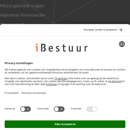
Meest gestelde vragen
Algemene Voorwaarden
Abonnement
Adverteren
Colofon
Nieuwsbrief
Privacyinstellingen