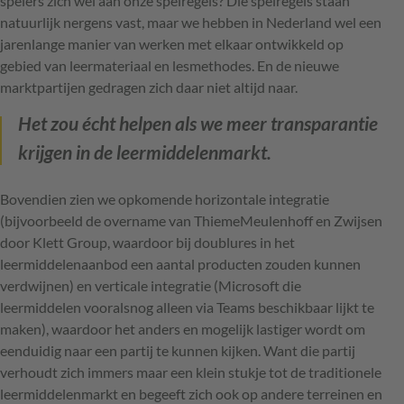
spelers zich wel aan onze spelregels? Die spelregels staan
natuurlijk nergens vast, maar we hebben in Nederland wel een
jarenlange manier van werken met elkaar ontwikkeld op
gebied van leermateriaal en lesmethodes. En de nieuwe
marktpartijen gedragen zich daar niet altijd naar.
Het zou écht helpen als we meer transparantie
krijgen in de leermiddelenmarkt.
Bovendien zien we opkomende horizontale integratie
(bijvoorbeeld de overname van ThiemeMeulenhoff en Zwijsen
door Klett Group, waardoor bij doublures in het
leermiddelenaanbod een aantal producten zouden kunnen
verdwijnen) en verticale integratie (Microsoft die
leermiddelen vooralsnog alleen via Teams beschikbaar lijkt te
maken), waardoor het anders en mogelijk lastiger wordt om
eenduidig naar een partij te kunnen kijken. Want die partij
verhoudt zich immers maar een klein stukje tot de traditionele
leermiddelenmarkt en begeeft zich ook op andere terreinen en