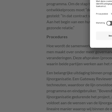
programma. Om de stap te maken van 
ontwikkelproces moet “de knop heel erg
gesteld: “In dat contract staan veel b
Aan het begin van een huwelijk leg je 
gezonde relatie.”
Procedures
Hoe wordt de samenwerking vormgegeve
men maakt over onder meer governance,
veranderingen. Deze afspraken (proce
waarin beide partijen werken aan het 
Een belangrijke uitdaging binnen prog
lijnorganisatie. Een Gateway Reviewer
techneuten, waardoor de lijn onvoldo
programma en eindgebruiker. “Bovendie
lijnorganisatie gedurende het project,
voldoet aan de wensen van de lijnorgan
lineaire manier waarop wij binnen de