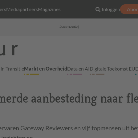
ers
Mediapartners
Magazines
Inloggen
Abon
(advertentie)
in Transitie
Markt en Overheid
Data en AI
Digitale Toekomst EU
D
erde aanbesteding naar fle
s
rvaren Gateway Reviewers en vijf topmensen uit het
n inzichten en…