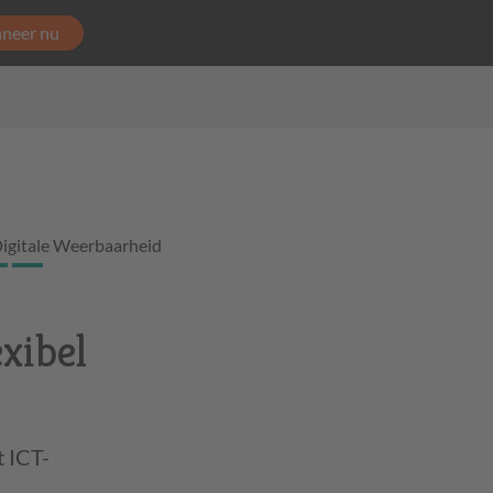
neer nu
igitale Weerbaarheid
xibel
 ICT-