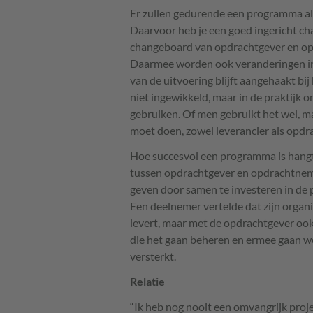
Er zullen gedurende een programma al
Daarvoor heb je een goed ingericht c
changeboard van opdrachtgever en opd
Daarmee worden ook veranderingen in
van de uitvoering blijft aangehaakt b
niet ingewikkeld, maar in de praktijk o
gebruiken. Of men gebruikt het wel, ma
moet doen, zowel leverancier als opdr
Hoe succesvol een programma is hangt
tussen opdrachtgever en opdrachtnem
geven door samen te investeren in de p
Een deelnemer vertelde dat zijn organ
levert, maar met de opdrachtgever oo
die het gaan beheren en ermee gaan we
versterkt.
Relatie
“Ik heb nog nooit een omvangrijk proj