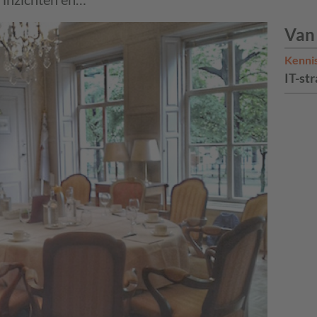
Van
Kenni
IT-str