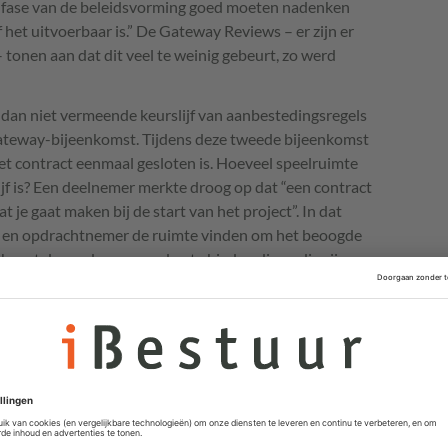
infase van de beleidsvorming goed moeten nadenken
f het uitvoerbaar is.” De Gateway Reviews – er zijn er
tonen aan dat dit veel te weinig gebeurt, zo werd
dan niet vermeende keurslijf van aanbestedingsregels
ateway-bijeenkomst. Tijdens deze tweede bijeenkomst
 het contract eenmaal gesloten is. Hoeveel speelruimte
lijf is? Een deelnemer merkte droog op dat “een contract
t je gaat maken bij de start van het project”. In dat
 en opdrachtnemer de ruimte vinden om het beoogde
t hoort de randvoorwaarden te bieden die nodig zijn
tandaarden waar de opgeleverde software aan moet
n er drie fases: aanbesteding, realisatie en beheer. De
 en dan moet je de relatie met de leverancier afronden.
kun je voorkomen door aan de voorkant al over dat
et contract afspraken vast te leggen.”
 in het contract. Het ‘hoe’ wordt ingevuld bij de fase
het contract: de samenwerking binnen een project of