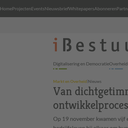
Home
Projecten
Events
Nieuwsbrief
Whitepapers
Abonneren
Partn
Digitalisering en Democratie
Overheid 
|
Markt en Overheid
Nieuws
Van dichtgetimm
ontwikkelproce
Op 19 november kwamen vijf e
bedrijfsleven bij elkaar om hu