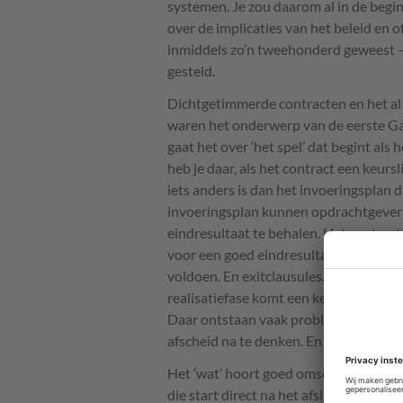
systemen. Je zou daarom al in de beg
over de implicaties van het beleid en o
inmiddels zo’n tweehonderd geweest – 
gesteld.
Dichtgetimmerde contracten en het al 
waren het onderwerp van de eerste G
gaat het over ‘het spel’ dat begint als
heb je daar, als het contract een keurs
iets anders is dan het invoeringsplan da
invoeringsplan kunnen opdrachtgever
eindresultaat te behalen. Het contrac
voor een goed eindresultaat. Zoals s
voldoen. En exitclausules. “In feite zij
realisatiefase komt een keer ten einde
Daar ontstaan vaak problemen en die 
afscheid na te denken. En daarover in h
Het ‘wat’ hoort goed omschreven te zijn
die start direct na het afsluiten van 