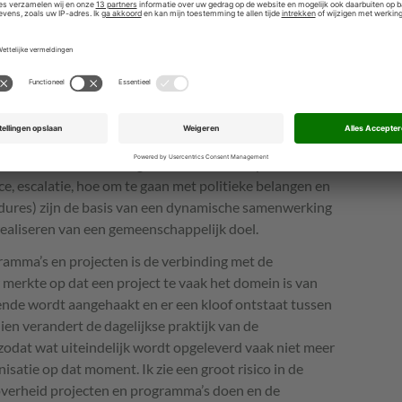
een dichtgetimmerde aanbesteding naar een flexibel
 om”. Het lijkt een beetje op een huwelijk, zo wordt
epalingen voor wat er moet gebeuren als je gaat scheiden.
dat contract op de plank en begin je met bouwen aan een
n? In dit onderdeel gaat het over de afspraken die
 escalatie, hoe om te gaan met politieke belangen en
dures) zijn de basis van een dynamische samenwerking
realiseren van een gemeenschappelijk doel.
ramma’s en projecten is de verbinding met de
 merkte op dat een project te vaak het domein is van
ende wordt aangehaakt en er een kloof ontstaat tussen
n verandert de dagelijkse praktijk van de
 zodat wat uiteindelijk wordt opgeleverd vaak niet meer
isatie op dat moment. Ik zie een groot risico in de
 overheid projecten en programma’s doen en de