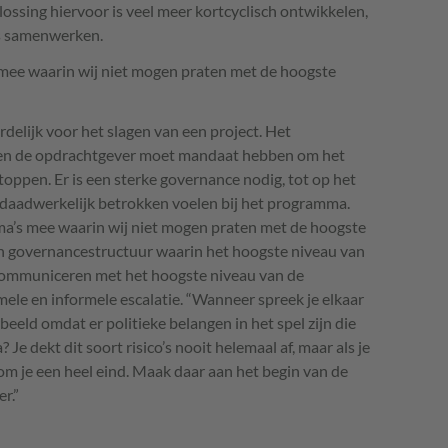
ossing hiervoor is veel meer kortcyclisch ontwikkelen,
ms samenwerken.
mee waarin wij niet mogen praten met de hoogste
delijk voor het slagen van een project. Het
 en de opdrachtgever moet mandaat hebben om het
stoppen. Er is een sterke governance nodig, tot op het
 daadwerkelijk betrokken voelen bij het programma.
a’s mee waarin wij niet mogen praten met de hoogste
en governancestructuur waarin het hoogste niveau van
communiceren met het hoogste niveau van de
rmele en informele escalatie. “Wanneer spreek je elkaar
rbeeld omdat er politieke belangen in het spel zijn die
e dekt dit soort risico’s nooit helemaal af, maar als je
m je een heel eind. Maak daar aan het begin van de
r.”