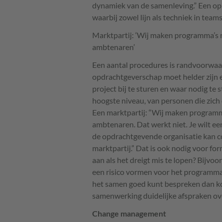
dynamiek van de samenleving.” Een opl
waarbij zowel lijn als techniek in tea
Marktpartij: ‘Wij maken programma’s 
ambtenaren’
Een aantal procedures is randvoorwaar
opdrachtgeverschap moet helder zijn
project bij te sturen en waar nodig te 
hoogste niveau, van personen die zich
Een marktpartij: “Wij maken programm
ambtenaren. Dat werkt niet. Je wilt e
de opdrachtgevende organisatie kan 
marktpartij.” Dat is ook nodig voor fo
aan als het dreigt mis te lopen? Bijvoo
een risico vormen voor het programma? J
het samen goed kunt bespreken dan ko
samenwerking duidelijke afspraken ove
Change management