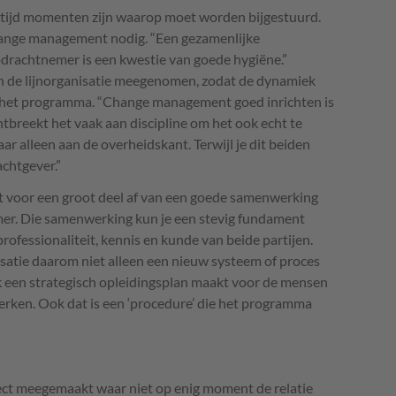
tijd momenten zijn waarop moet worden bijgestuurd.
hange management nodig. “Een gezamenlijke
rachtnemer is een kwestie van goede hygiëne.”
 de lijnorganisatie meegenomen, zodat de dynamiek
ij het programma. “Change management goed inrichten is
ntbreekt het vaak aan discipline om het ook echt te
ar alleen aan de overheidskant. Terwijl je dit beiden
achtgever.”
 voor een groot deel af van een goede samenwerking
er. Die samenwerking kun je een stevig fundament
rofessionaliteit, kennis en kunde van beide partijen.
isatie daarom niet alleen een nieuw systeem of proces
k een strategisch opleidingsplan maakt voor de mensen
rken. Ook dat is een ‘procedure’ die het programma
ect meegemaakt waar niet op enig moment de relatie