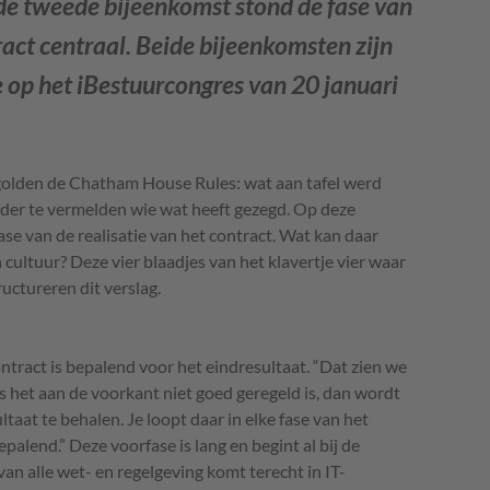
 de tweede bijeenkomst stond de fase van
ract centraal. Beide bijeenkomsten zijn
 op het iBestuurcongres van 20 januari
 golden de Chatham House Rules: wat aan tafel werd
er te vermelden wie wat heeft gezegd. Op deze
se van de realisatie van het contract. Wat kan daar
 cultuur? Deze vier blaadjes van het klavertje vier waar
ctureren dit verslag.
tract is bepalend voor het eindresultaat. “Dat zien we
ls het aan de voorkant niet goed geregeld is, dan wordt
taat te behalen. Je loopt daar in elke fase van het
epalend.” Deze voorfase is lang en begint al bij de
van alle wet- en regelgeving komt terecht in IT-