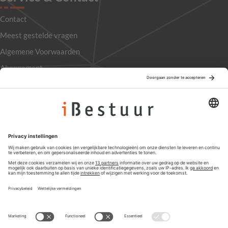
Contact
Meest gestelde vragen
Algemene Voorwaarden
Abonnement
Adverteren
Colofon
Nieuwsbrief
Privacyinstellingen