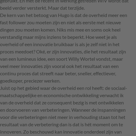
gebruikt. En met de recent in werking getreden WIV wordt dat
beeld verder versterkt. Maar dat terzijde.
De kern van het betoog van Hugo is dat de overheid meer een
fast follower zou moeten zijn en niet als eerste met nieuwe
dingen zou moeten komen. Niks mis mee en soms ook heel
verstandig maar mijns inziens te beperkt. Hoe weet je als
overheid of een innovatie bruikbaar is als je zelf niet in het
proces meedoet? Oké, er zijn innovaties, die het resultaat zijn
van een lumineus idee, een soort Willy Wortel vondst, maar
veel meer innovaties zijn vooral ook het resultaat van een
continu proces dat streeft naar beter, sneller, effectiever,
goedkoper, preciezer werken.
Juist op het gebied waar de overheid een rol heeft: de sociaal-
maatschappelijke en economische ontwikkeling verwacht ik
van de overheid dat ze consequent bezig is met ontwikkelen
en doorvoeren van verbeteringen. Wanneer de inspanningen
voor die verbeteringen niet meer in verhouding staan tot het
resultaat van de verbetering dan is dat is hét moment om te
innoveren. Zo beschouwd kan innovatie onderdeel zijn van