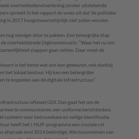
 goede overheidsdienstverlening zonder uitstekende
pers spreekt in het rapport de vrees uit dat ‘de politieke
ing in 2017 hoogstwaarschijnlijk niet zullen worden
om nog steviger door te pakken. Een belangrijke stap
an de overheidsbrede Digicommissaris: “Waar het nu om
gezamenlijkheid stappen gaan zetten. Daar moet de
nhoorn is het beste wat ons kon gebeuren, ook dankzij
 en het lokaal bestuur. Hij kan een belangrijke
n te koppelen aan de digitale infrastructuur.”
 Infrastructuur oftewel
GDI
. Dan gaat het om de
daarmee te communiceren, een uniforme berichtenbox
d systeem voor betrouwbare en veilige identificatie.
tuur heeft het i-
NUP
-programma een cruciale rol
s afspraak eind 2014 beëindigd. Alle bouwstenen van