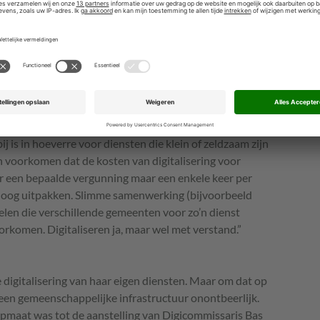
eid en de berichtenboxen moeten een uitgebreidere
rwacht dat dit wetgevingstraject in 2016 kan worden
 2017 een volwaardige juridische basis krijgt. Ze wijst
eur is voor alle overheden: “De één zijn recht is de
unnen elke burger en elk bedrijf namelijk eisen dat
gehandeld.
t beste wat ons kon gebeuren
ij is in hoeverre voor diensten die klein of zeldzaam zijn
n voorkomen dat de kosten van digitalisering voor
r een bepaalde vergunning maar een enkele keer per
hoog uitpakken. Slimme samenwerking (bijvoorbeeld
len die verschillende gemeenten voor zo’n dienst
orkomen. Digitaliseren ja, maar wel met verstand.”
 digitalisering van haar eigen diensten. Maar om dat op
een gemeenschappelijke infrastructuur onontbeerlijk.
 opmaat was tot de aanstelling van Digicommissaris Bas