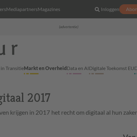
ers
Mediapartners
Magazines
Inloggen
Abon
(advertentie)
in Transitie
Markt en Overheid
Data en AI
Digitale Toekomst EU
D
itaal 2017
en krijgen in 2017 het recht om digitaal al hun zake