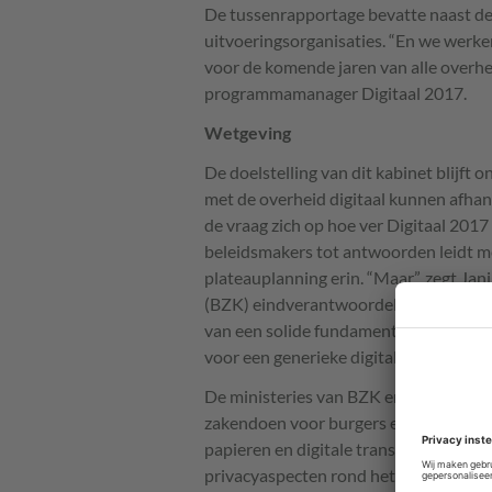
De tussenrapportage bevatte naast de
uitvoeringsorganisaties. “En we werke
voor de komende jaren van alle overhed
programmamanager Digitaal 2017.
Wetgeving
De doelstelling van dit kabinet blijft 
met de overheid digitaal kunnen afhan
de vraag zich op hoe ver Digitaal 2017 
beleidsmakers tot antwoorden leidt 
plateauplanning erin. “Maar”, zegt Jan
(
BZK
) eindverantwoordelijk voor zowe
van een solide fundament. Dan gaat h
voor een generieke digitale infrastruct
De ministeries van
BZK
en EZ zijn ver
zakendoen voor burgers en bedrijven m
papieren en digitale transacties en ide
privacyaspecten rond het gebruik van 