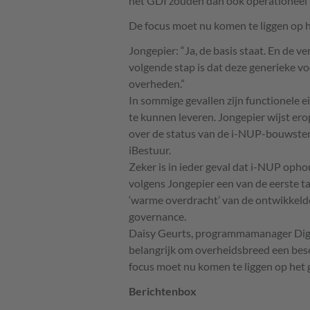
het
GDI
zouden dan ook operationeel m
De focus moet nu komen te liggen op 
Jongepier: “Ja, de basis staat. En de ve
volgende stap is dat deze generieke v
overheden.”
In sommige gevallen zijn functionele 
te kunnen leveren. Jongepier wijst er
over de status van de i-
NUP
-bouwsten
iBestuur.
Zeker is in ieder geval dat i-
NUP
ophoud
volgens Jongepier een van de eerste t
‘warme overdracht’ van de ontwikkelde
governance.
Daisy Geurts, programmamanager Digit
belangrijk om overheidsbreed een bese
focus moet nu komen te liggen op het 
Berichtenbox