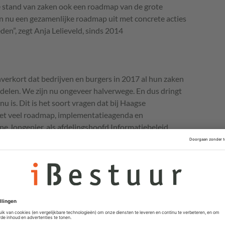
 stand van zaken ook een roadmap van de grote
n nu een gezamenlijke roadmap uit met concrete acties
en”, zegt Anja Lelieveld, sinds 2014
onverkort dat bedrijven en burgers in 2017 al hun zaken
delen. We zijn nu ongeveer halverwege. En dus dringt
nu is. Dit is het soort vragen dat bij Haagse
met veel roadmap, implementatieagenda en
ine Jongepier, als afdelingshoofd Informatiebeleid
l i-
NUP
als Digitaal 2017, “de grote lijn is het creëren
et om wetgeving en de ontwikkeling van bouwstenen
uur (
GDI
).”
antwoordelijk voor nieuwe wetgeving voor elektronisch
et de overheid. Daar komt een hoop bij kijken:
ntificatie moeten dezelfde rechtsgrond krijgen;
basisregistraties dienen verder verankerd te worden, en