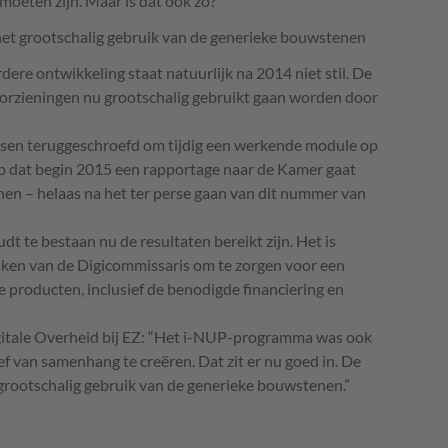
oeten zijn. Maar is dat ook zo?
het grootschalig gebruik van de generieke bouwstenen
rdere ontwikkeling staat natuurlijk na 2014 niet stil. De
oorzieningen nu grootschalig gebruikt gaan worden door
eisen teruggeschroefd om tijdig een werkende module op
op dat begin 2015 een rapportage naar de Kamer gaat
en – helaas na het ter perse gaan van dit nummer van
t te bestaan nu de resultaten bereikt zijn. Het is
aken van de Digicommissaris om te zorgen voor een
 producten, inclusief de benodigde financiering en
ale Overheid bij EZ: “Het i-
NUP
-programma was ook
f van samenhang te creëren. Dat zit er nu goed in. De
grootschalig gebruik van de generieke bouwstenen.”