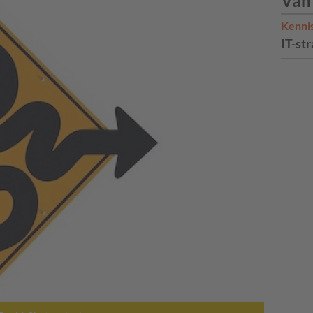
Van
Kenni
IT-str