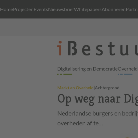
Home
Projecten
Events
Nieuwsbrief
Whitepapers
Abonneren
Partn
Digitalisering en Democratie
Overheid 
|
Markt en Overheid
Achtergrond
Op weg naar Dig
Nederlandse burgers en bedrijv
overheden af te…