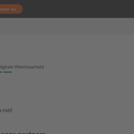
neer nu
igitale Weerbaarheid
n met