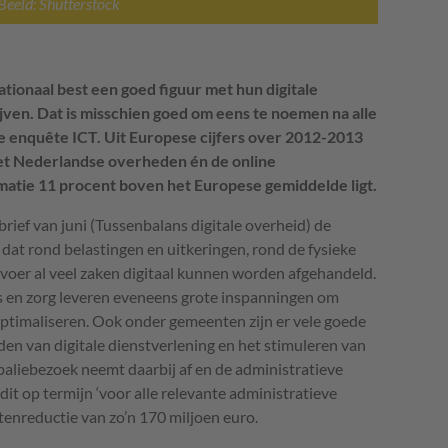
Beeld: Shutterstock
ionaal best een goed figuur met hun digitale
jven. Dat is misschien goed om eens te noemen na alle
re enquête ICT. Uit Europese cijfers over 2012-2013
met Nederlandse overheden én de online
atie 11 procent boven het Europese gemiddelde ligt.
rief van juni (Tussenbalans digitale overheid) de
 dat rond belastingen en uitkeringen, rond de fysieke
voer al veel zaken digitaal kunnen worden afgehandeld.
ijs en zorg leveren eveneens grote inspanningen om
 optimaliseren. Ook onder gemeenten zijn er vele goede
en van digitale dienstverlening en het stimuleren van
 baliebezoek neemt daarbij af en de administratieve
it op termijn ‘voor alle relevante administratieve
stenreductie van zo’n 170 miljoen euro.