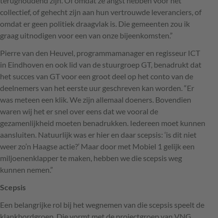
terughoudend zijn. Of omdat ze angst hebben voor het
collectief, of gehecht zijn aan hun vertrouwde leveranciers, of
omdat er geen politiek draagvlak is. Die gemeenten zou ik
graag uitnodigen voor een van onze bijeenkomsten.”
Pierre van den Heuvel, programmamanager en regisseur
ICT
in Eindhoven en ook lid van de stuurgroep GT, benadrukt dat
het succes van GT voor een groot deel op het conto van de
deelnemers van het eerste uur geschreven kan worden. “Er
was meteen een klik. We zijn allemaal doeners. Bovendien
waren wij het er snel over eens dat we vooral de
gezamenlijkheid moeten benadrukken. Iedereen moet kunnen
aansluiten. Natuurlijk was er hier en daar scepsis: ‘is dit niet
weer zo’n Haagse actie?’ Maar door met Mobiel 1 gelijk een
miljoenenklapper te maken, hebben we die scepsis weg
kunnen nemen.”
Scepsis
Een belangrijke rol bij het wegnemen van die scepsis speelt de
klankbordgroep. Die vormt met de projectgroep van
VNG