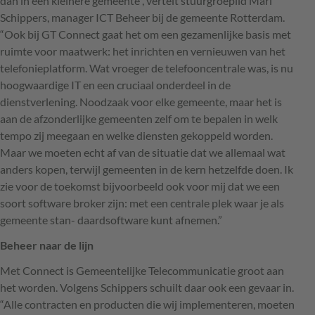
dan in een kleinere gemeente”, vertelt stuurgroeplid Mari
Schippers, manager
ICT
Beheer bij de gemeente Rotterdam.
“Ook bij GT Connect gaat het om een gezamenlijke basis met
ruimte voor maatwerk: het inrichten en vernieuwen van het
telefonieplatform. Wat vroeger de telefooncentrale was, is nu
hoogwaardige IT en een cruciaal onderdeel in de
dienstverlening. Noodzaak voor elke gemeente, maar het is
aan de afzonderlijke gemeenten zelf om te bepalen in welk
tempo zij meegaan en welke diensten gekoppeld worden.
Maar we moeten echt af van de situatie dat we allemaal wat
anders kopen, terwijl gemeenten in de kern hetzelfde doen. Ik
zie voor de toekomst bijvoorbeeld ook voor mij dat we een
soort software broker zijn: met een centrale plek waar je als
gemeente stan- daardsoftware kunt afnemen.”
Beheer naar de lijn
Met Connect is Gemeentelijke Telecommunicatie groot aan
het worden. Volgens Schippers schuilt daar ook een gevaar in.
“Alle contracten en producten die wij implementeren, moeten