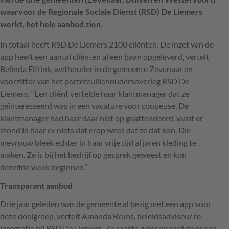
waarvoor de Regionale Sociale Dienst (RSD) De Liemers
werkt, het hele aanbod zien.
In totaal heeft
RSD
De Liemers 2100 cliënten. De inzet van de
app heeft een aantal cliënten al een baan opgeleverd, vertelt
Belinda Elfrink, wethouder in de gemeente Zevenaar en
voorzitter van het portefeuillehoudersoverleg
RSD
De
Liemers: “Een cliënt vertelde haar klantmanager dat ze
geïnteresseerd was in een vacature voor coupeuse. De
klantmanager had haar daar niet op geattendeerd, want er
stond in haar cv niets dat erop wees dat ze dat kon. Die
mevrouw bleek echter in haar vrije tijd al jaren kleding te
maken. Ze is bij het bedrijf op gesprek geweest en kon
dezelfde week beginnen.”
Transparant aanbod
Drie jaar geleden was de gemeente al bezig met een app voor
deze doelgroep, vertelt Amanda Bruns, beleidsadviseur re-
integratie bij
RSD
De Liemers. Ze raakte geïnspireerd door een