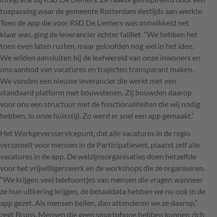
toepassing waar de gemeente Rotterdam destijds aan werkte.
Toen de app die voor
RSD
De Liemers was ontwikkeld net
klaar was, ging de leverancier echter failliet. “We hebben het
toen even laten rusten, maar geloofden nog wel in het idee.
We wilden aansluiten bij de leefwereld van onze inwoners en
ons aanbod van vacatures en trajecten transparant maken.
We vonden een nieuwe leverancier die werkt met een
standaard platform met bouwstenen. Zij bouwden daarop
voor ons een structuur met de functionaliteiten die wij nodig
hebben, in onze huisstijl. Zo werd er snel een app gemaakt.”
Het Werkgeversservicepunt, dat alle vacatures in de regio
verzamelt voor mensen in de Participatiewet, plaatst zelf alle
vacatures in de app. De welzijnsorganisaties doen hetzelfde
voor het vrijwilligerswerk en de workshops die ze organiseren.
“We krijgen veel telefoontjes van mensen die vragen wanneer
ze hun uitkering krijgen, de betaaldata hebben we nu ook in de
app gezet. Als mensen bellen, dan attenderen we ze daarop,”
zegt Bruns. Mensen die geen smartphone hebben kunnen zich