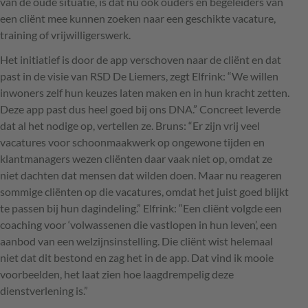
van de oude situatie, is dat nu ook ouders en begeleiders van
een cliënt mee kunnen zoeken naar een geschikte vacature,
training of vrijwilligerswerk.
Het initiatief is door de app verschoven naar de cliënt en dat
past in de visie van
RSD
De Liemers, zegt Elfrink: “We willen
inwoners zelf hun keuzes laten maken en in hun kracht zetten.
Deze app past dus heel goed bij ons
DNA
.” Concreet leverde
dat al het nodige op, vertellen ze. Bruns: “Er zijn vrij veel
vacatures voor schoonmaakwerk op ongewone tijden en
klantmanagers wezen cliënten daar vaak niet op, omdat ze
niet dachten dat mensen dat wilden doen. Maar nu reageren
sommige cliënten op die vacatures, omdat het juist goed blijkt
te passen bij hun dagindeling.” Elfrink: “Een cliënt volgde een
coaching voor ‘volwassenen die vastlopen in hun leven’, een
aanbod van een welzijnsinstelling. Die cliënt wist helemaal
niet dat dit bestond en zag het in de app. Dat vind ik mooie
voorbeelden, het laat zien hoe laagdrempelig deze
dienstverlening is.”